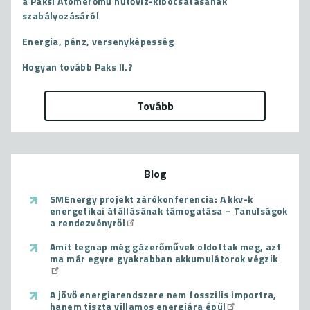
a Paksi Atomerőmű hűtővíz-kibocsátásának
szabályozásáról
Energia, pénz, versenyképesség
Hogyan tovább Paks II.?
Tovább
Blog
SMEnergy projekt zárókonferencia: A kkv-k
energetikai átállásának támogatása – Tanulságok
a rendezvényről
Amit tegnap még gázerőművek oldottak meg, azt
ma már egyre gyakrabban akkumulátorok végzik
A jövő energiarendszere nem fosszilis importra,
hanem tiszta villamos energiára épül