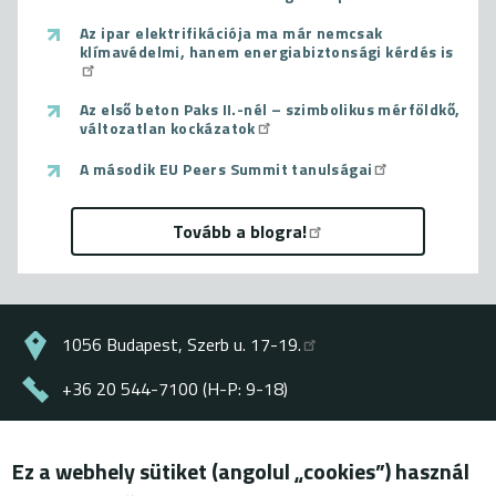
Az ipar elektrifikációja ma már nemcsak
klímavédelmi, hanem energiabiztonsági kérdés is
Az első beton Paks II.-nél – szimbolikus mérföldkő,
változatlan kockázatok
A második EU Peers Summit tanulságai
Tovább a blogra!
1056 Budapest, Szerb u. 17-19.
+36 20 544-7100 (H-P: 9-18)
energiaklub@energiaklub.hu
Ez a webhely sütiket (angolul „cookies”) használ
© ENERGIAKLUB - minden jog fenntartva