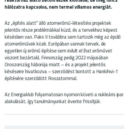
hálózatra kapcsolva, nem termel villamos energiát.
Az „építés alatt” álló atomerőmű-létesítési projektek
jelentős része problémákkal küzd, és a tervekhez képest
késésben van. Paks II továbbra sem tartozik még az épülő
atomerőművek közé. Európában vannak tervek, de
egyetlen új erőmű építése sem indult el (hat erőművet
viszont bezártak). Finnország pedig 2022 májusában
Oroszország háborúja miatt – és a projekt jelentős
késéseire hivatkozva – szerződést bontott a Hankihivi-1
építésére szerződött Roszatommal.
Az Energiaklub folyamatosan nyomon követi a nukleáris ipar
alakulását, így tanulmányunkat évente frissítjük.