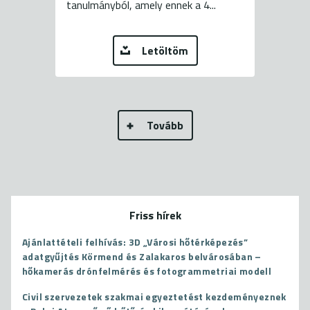
tanulmányból, amely ennek a 4...
Letöltöm
Tovább
Friss hírek
Ajánlattételi felhívás: 3D „Városi hőtérképezés”
adatgyűjtés Körmend és Zalakaros belvárosában –
hőkamerás drónfelmérés és fotogrammetriai modell
Civil szervezetek szakmai egyeztetést kezdeményeznek