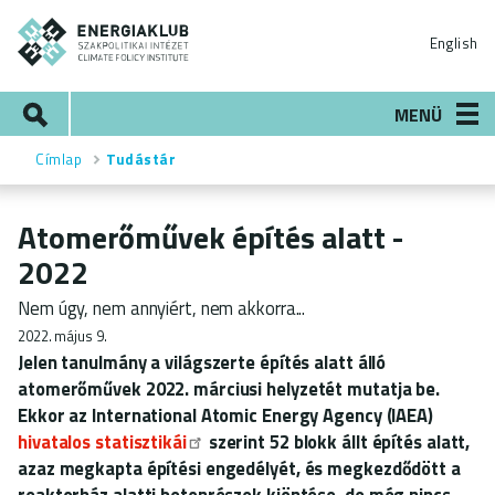
Ugrás
ENERGIAKLUB
a
English
tartalomra
Keresés
MENÜ
Címlap
Tudástár
Morzsa
Atomerőművek építés alatt -
2022
Nem úgy, nem annyiért, nem akkorra...
2022. május 9.
Jelen tanulmány a világszerte építés alatt álló
atomerőművek 2022. márciusi helyzetét mutatja be.
Ekkor az International Atomic Energy Agency (IAEA)
hivatalos statisztikái
szerint 52 blokk állt építés alatt,
azaz megkapta építési engedélyét, és megkezdődött a
reaktorház alatti betonrészek kiöntése, de még nincs