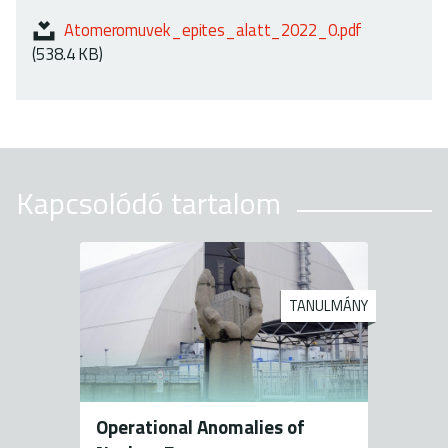
Atomeromuvek_epites_alatt_2022_0.pdf
(538.4 KB)
Kapcsolódó tartalom
TANULMÁNY
Operational Anomalies of