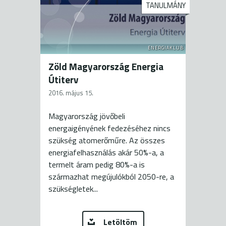
TANULMÁNY
ENERGIAKLUB
Zöld Magyarország Energia
Útiterv
2016. május 15.
Magyarország jövőbeli
energaigényének fedezéséhez nincs
szükség atomerőműre. Az összes
energiafelhasználás akár 50%-a, a
termelt áram pedig 80%-a is
származhat megújulókból 2050-re, a
szükségletek...
Letöltöm