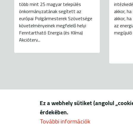
több mint 25 magyar település
intézked
önkormányzatának segített az
akkor, ha
európai Polgármesterek Szövetsége
akkor, h
követelményeinek megfelelő helyi
az energ
Fenntartható Energia (és Klíma)
megújuló 
Akcióterv...
Ez a webhely sütiket (angolul „cook
1056 Budapest, Szerb u. 17-
érdekében.
További információk
© ENERGIAKLUB - minden 
Lábléc