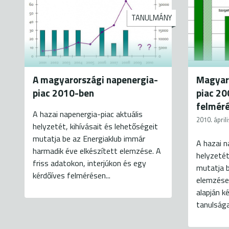
TANULMÁNY
A magyarországi napenergia-
Magyar
piac 2010-ben
piac 20
felmér
A hazai napenergia-piac aktuális
2010. áprili
helyzetét, kihívásait és lehetőségeit
mutatja be az Energiaklub immár
A hazai n
harmadik éve elkészített elemzése. A
helyzetét
friss adatokon, interjúkon és egy
mutatja b
kérdőíves felmérésen...
elemzése.
alapján 
tanulsága