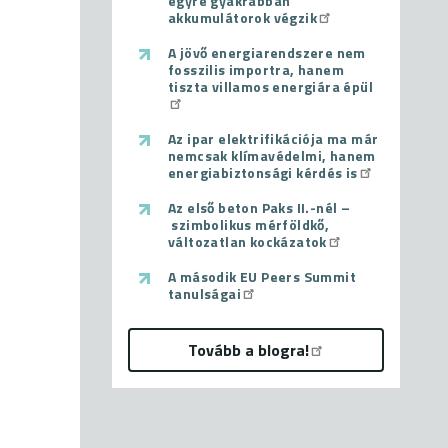
egyre gyakrabban
akkumulátorok végzik
A jövő energiarendszere nem
fosszilis importra, hanem
tiszta villamos energiára épül
Az ipar elektrifikációja ma már
nemcsak klímavédelmi, hanem
energiabiztonsági kérdés is
Az első beton Paks II.-nél –
szimbolikus mérföldkő,
változatlan kockázatok
A második EU Peers Summit
tanulságai
Tovább a blogra!