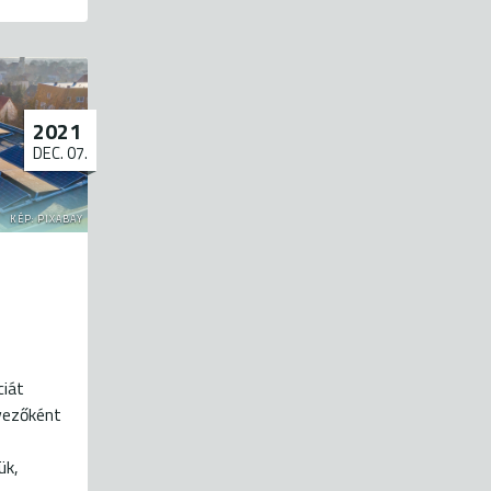
2021
DEC. 07.
KÉP: PIXABAY
ciát
vezőként
ük,