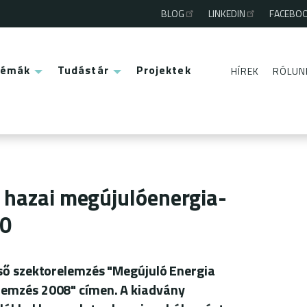
BLOG
LINKEDIN
FACEBO
Third
menu
Témák
Tudástár
Projektek
HÍREK
RÓLUN
Second
menu
 hazai megújulóenergia-
10
lső szektorelemzés "Megújuló Energia
lemzés 2008" címen. A kiadvány