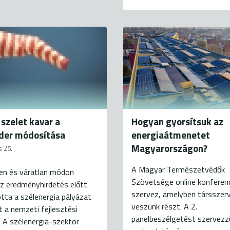
 szelet kavar a
Hogyan gyorsítsuk az
der módosítása
energiaátmenetet
Magyarországon?
s 25.
A Magyar Természetvédők
len és váratlan módon
Szövetsége online konferen
az eredményhirdetés előtt
szervez, amelyben társszer
tta a szélenergia pályázat
veszünk részt. A 2.
it a nemzeti fejlesztési
panelbeszélgetést szervezz
. A szélenergia-szektor