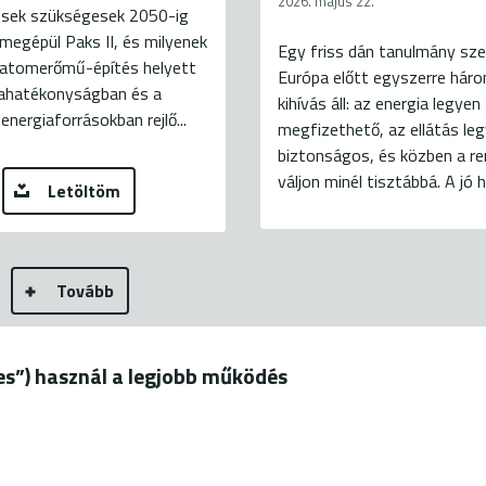
2026. május 22.
ések szükségesek 2050-ig
 megépül Paks II, és milyenek
Egy friss dán tanulmány sze
a atomerőmű-építés helyett
Európa előtt egyszerre hár
iahatékonyságban és a
kihívás áll: az energia legyen
energiaforrásokban rejlő...
megfizethető, az ellátás le
biztonságos, és közben a r
váljon minél tisztábbá. A jó hír
Letöltöm
Tovább
ies”) használ a legjobb működés
19.
+36 20 544-7100 (H-P: 9-18)
jog fenntartva
felhasználási feltételek
adatkezelési tájé