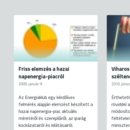
Friss elemzés a hazai
Viharos
napenergia-piacról
szélten
2009. január 9.
2010. júniu
Az Energiaklub egy kérdőíves
Érthetet
felmérés alapján elemzést készített a
röviddel 
hazai napenergia-piac aktuális
módosíto
méretéről és szereplőiről, az iparág
feltétele
kockázatairól és kilátásairól.
miniszter