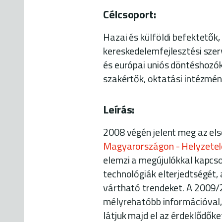
Célcsoport:
Hazai és külföldi befektetők,
kereskedelemfejlesztési szer
és európai uniós döntéshozók
szakértők, oktatási intézmény
Leírás:
2008 végén jelent meg az el
Magyarországon - Helyzete
elemzi a megújulókkal kapcso
technológiák elterjedtségét, 
vártható trendeket. A 2009/2
mélyrehatóbb információval,
látjuk majd el az érdeklődőke