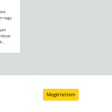
rint
om nagy
gyen
endszer
...
energiaklub@energiaklub.hu
Megértettem
koztató
blog (archív)