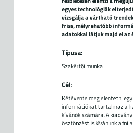
részletesen elemzi a megúju
egyes technológiák elterjed
vizsgálja a vártható trende
friss, mélyrehatóbb informá
adatokkal látjuk majd el az
Típusa:
Szakértői munka
Cél:
Kétévente megjelentetni egy
információkat tartalmaz a h
kívánók számára. A kiadvány
ösztönzést is kívánunk adni a