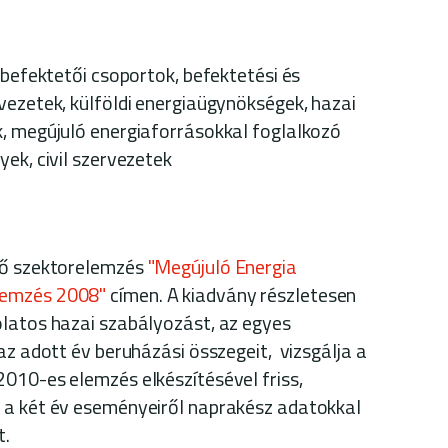
 befektetői csoportok, befektetési és
vezetek, külföldi energiaügynökségek, hazai
, megújuló energiaforrásokkal foglalkozó
ek, civil szervezetek
ső szektorelemzés
"Megújuló Energia
lemzés 2008"
címen. A kiadvány részletesen
latos hazai szabályozást, az egyes
az adott év beruházási összegeit, vizsgálja a
010-es elemzés elkészítésével friss,
 a két év eseményeiről naprakész adatokkal
t.