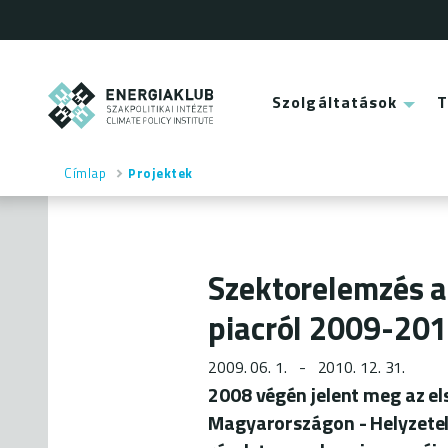
Ugrás
a
tartalomra
ENERGIAKLUB
Szolgáltatások
Main
menu
Címlap
Projektek
Morzsa
Szektorelemzés a
piacról 2009-20
2009. 06. 1.
2010. 12. 31.
2008 végén jelent meg az e
Magyarországon - Helyzete