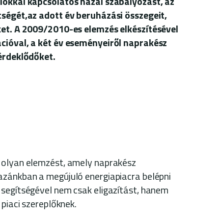
lókkal kapcsolatos hazai szabályozást, az
tségét,az adott év beruházási összegeit,
ket. A 2009/2010-es elemzés elkészítésével
cióval, a két év eseményeiről naprakész
 érdeklődőket.
 olyan elemzést, amely naprakész
azánkban a megújuló energiapiacra belépni
 segítségével nem csak eligazítást, hanem
 piaci szereplőknek.