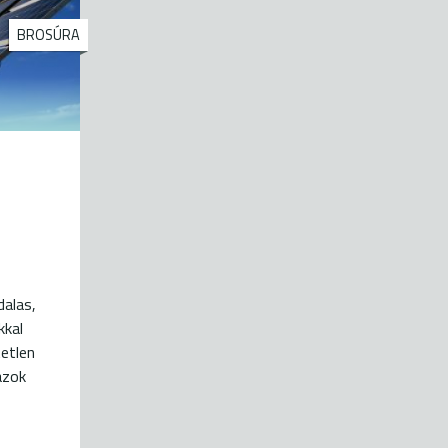
BROSÚRA
dalas,
kkal
tetlen
azok