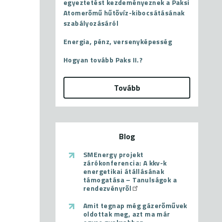
egyeztetést kezdeményeznek a Paksi
Atomerőmű hűtővíz-kibocsátásának
szabályozásáról
Energia, pénz, versenyképesség
Hogyan tovább Paks II.?
Tovább
Blog
SMEnergy projekt
zárókonferencia: A kkv-k
energetikai átállásának
támogatása – Tanulságok a
rendezvényről
Amit tegnap még gázerőművek
oldottak meg, azt ma már