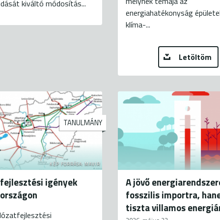
melynek témája az
dását kiváltó módosítás...
energiahatékonyság épülete
klíma-...
Letöltöm
TANULMÁNY
KÉP FORRÁSA: MAVIR
fejlesztési igények
A jövő energiarendsze
országon
fosszilis importra, ha
tiszta villamos energiá
lózatfejlesztési