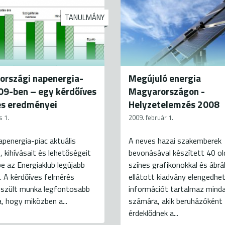
TANULMÁNY
országi napenergia-
Megújuló energia
09-ben – egy kérdőíves
Magyarországon -
és eredményei
Helyzetelemzés 2008
s 1.
2009. február 1.
apenergia-piac aktuális
A neves hazai szakemberek
, kihívásait és lehetőségeit
bevonásával készített 40 ol
e az Energiaklub legújabb
színes grafikonokkal és ábrá
 A kérdőíves felmérés
ellátott kiadvány elengedhe
készült munka legfontosabb
információt tartalmaz mind
, hogy miközben a...
számára, akik beruházóként
érdeklődnek a...