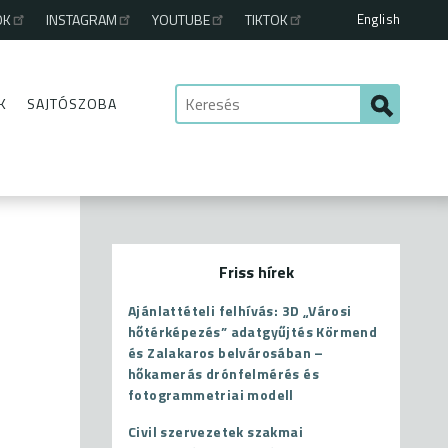
English
OK
INSTAGRAM
YOUTUBE
TIKTOK
K
SAJTÓSZOBA
Friss hírek
Ajánlattételi felhívás: 3D „Városi
hőtérképezés” adatgyűjtés Körmend
és Zalakaros belvárosában –
hőkamerás drónfelmérés és
fotogrammetriai modell
Civil szervezetek szakmai