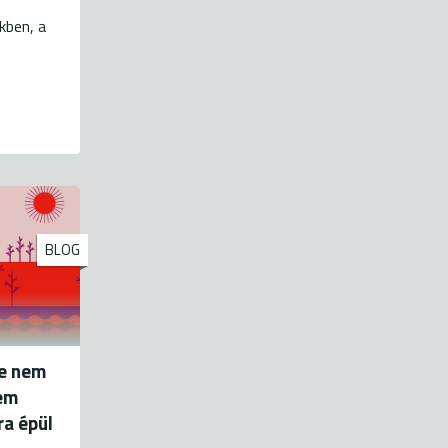
kben, a
BLOG
re nem
nem
ra épül