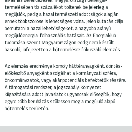
termelésében tíz százalékot töltenek be jelenleg a
megújulók, pedig a hazai természeti adottságok alapján
ennek többszöröse is lehetséges volna. Jelen kutatás célja
bemutatni a hazai lehetőségeket, a nagyobb arányú
megújulóenergia-felhasználás hatásait. Az Energiaklub
tudomása szerint Magyarországon eddig nem készült
hasonló, kifejezetten a hőtermelésre fókuszáló elemzés.
Az elemzés eredménye komoly háttéranyagként, döntés-
előkészítő anyagként szolgálhat a kormányzati szféra,
önkormányzatok, vagy akár potenciális befektetők részére.
A támogatási rendszer, a jogszabályi környezet
kiigazítására adott javaslatok ugyancsak elősegítik, hogy
egyre több beruházás szülessen meg a megújuló alapú
hőtermelés területén.