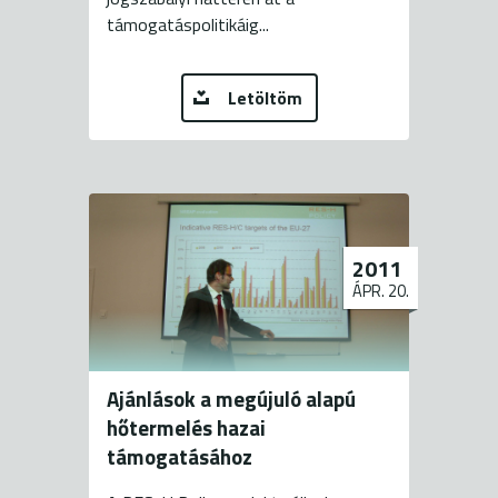
támogatáspolitikáig...
Letöltöm
2011
ÁPR. 20.
Ajánlások a megújuló alapú
hőtermelés hazai
támogatásához