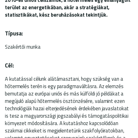
terület az energetikában, akár a stratégiákat,
statisztikákat, kész beruházásokat tekintjük.
Típusa:
Szakértői munka
Cél:
A kutatással célunk alátámasztani, hogy szükség van a
hőtermelés terén is egy paradigmaváltásra. Az elemzés
bemutatja az európai uniós és más külföldi jó példákat a
megújuló alapú hőtermelés ösztönzésére, valamint ezen
technológiák hazai elterjedésének érdekében javaslatokat
is tesz a magyarországi jogszabályi és támogatáspolitikai
környezet módosítására. A kutatáshoz kapcsolódóan
szakmai cikkeket is megjelentetünk szakfolyóiratokban,
valamint egyeztetéseket szervezünk szakértőknek és a