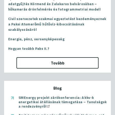
adatgyűjtés Körmend és Zalakaros belvárosában –
hőkamerás drónfelmérés és fotogrammetriai modell
Civil szervezetek szakmai egyeztetést kezdeményeznek
a Paksi Atomerőmű hűtővíz-kibocsátásának
szabályozásáról
Energia, pénz, versenyképesség
Hogyan tovább Paks II.?
Tovább
Blog
SMEnergy projekt zárókonferencia: A kkv-k
energetikai átállásának támogatása – Tanulságok
a rendezvényről