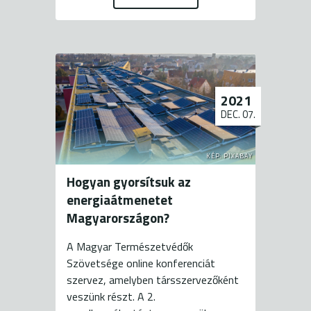
2021
DEC. 07.
KÉP: PIXABAY
Hogyan gyorsítsuk az
energiaátmenetet
Magyarországon?
A Magyar Természetvédők
Szövetsége online konferenciát
szervez, amelyben társszervezőként
veszünk részt. A 2.