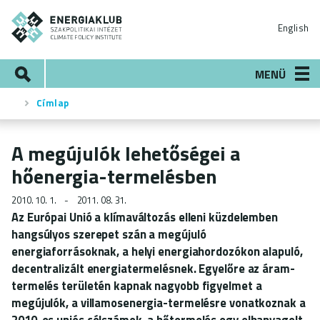
Ugrás
ENERGIAKLUB
a
English
tartalomra
Keresés
MENÜ
Címlap
Morzsa
A megújulók lehetőségei a
hőenergia-termelésben
2010. 10. 1.
2011. 08. 31.
Az Európai Unió a klímaváltozás elleni küzdelemben
hangsúlyos szerepet szán a megújuló
energiaforrásoknak, a helyi energiahordozókon alapuló,
decentralizált energiatermelésnek. Egyelőre az áram-
termelés területén kapnak nagyobb figyelmet a
megújulók, a villamosenergia-termelésre vonatkoznak a
2010-es uniós célszámok, a hőtermelés egy elhanyagolt