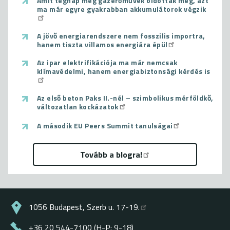
Amit tegnap még gázerőművek oldottak meg, azt
ma már egyre gyakrabban akkumulátorok végzik
A jövő energiarendszere nem fosszilis importra,
hanem tiszta villamos energiára épül
Az ipar elektrifikációja ma már nemcsak
klímavédelmi, hanem energiabiztonsági kérdés is
Az első beton Paks II.-nél – szimbolikus mérföldkő,
változatlan kockázatok
A második EU Peers Summit tanulságai
Tovább a blogra!
1056 Budapest, Szerb u. 17-19.
+36 20 544-7100 (H-P: 9-18)