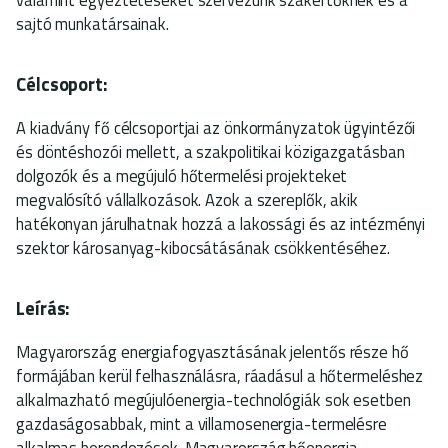
sajtó munkatársainak.
Célcsoport:
A kiadvány fő célcsoportjai az önkormányzatok ügyintézői
és döntéshozói mellett, a szakpolitikai közigazgatásban
dolgozók és a megújuló hőtermelési projekteket
megvalósító vállalkozások. Azok a szereplők, akik
hatékonyan járulhatnak hozzá a lakossági és az intézményi
szektor károsanyag-kibocsátásának csökkentéséhez.
Leírás:
Magyarország energiafogyasztásának jelentős része hő
formájában kerül felhasználásra, ráadásul a hőtermeléshez
alkalmazható megújulóenergia-technológiák sok esetben
gazdaságosabbak, mint a villamosenergia-termelésre
alkalmas berendezések. Magyarország hőenergia-