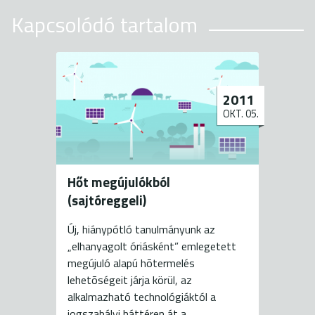
Kapcsolódó tartalom
2011
OKT. 05.
Hőt megújulókból
(sajtóreggeli)
Új, hiánypótló tanulmányunk az
„elhanyagolt óriásként” emlegetett
megújuló alapú hõtermelés
lehetõségeit járja körül, az
alkalmazható technológiáktól a
jogszabályi háttéren át a