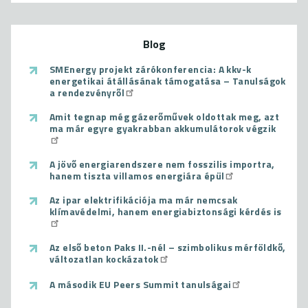
Blog
SMEnergy projekt zárókonferencia: A kkv-k
energetikai átállásának támogatása – Tanulságok
a rendezvényről
Amit tegnap még gázerőművek oldottak meg, azt
ma már egyre gyakrabban akkumulátorok végzik
A jövő energiarendszere nem fosszilis importra,
hanem tiszta villamos energiára épül
Az ipar elektrifikációja ma már nemcsak
klímavédelmi, hanem energiabiztonsági kérdés is
Az első beton Paks II.-nél – szimbolikus mérföldkő,
változatlan kockázatok
A második EU Peers Summit tanulságai