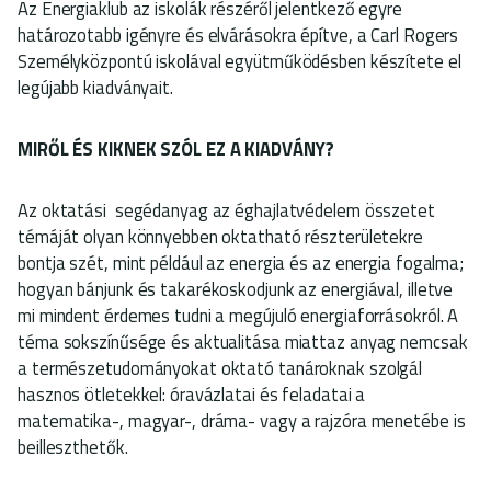
Az Energiaklub az iskolák részéről jelentkező egyre
határozotabb igényre és elvárásokra építve, a Carl Rogers
Személyközpontú iskolával együtműködésben készítete el
legújabb kiadványait.
MIRŐL ÉS KIKNEK SZÓL EZ A KIADVÁNY?
Az oktatási segédanyag az éghajlatvédelem összetet
témáját olyan könnyebben oktatható részterületekre
bontja szét, mint például az energia és az energia fogalma;
hogyan bánjunk és takarékoskodjunk az energiával, illetve
mi mindent érdemes tudni a megújuló energiaforrásokról. A
téma sokszínűsége és aktualitása miattaz anyag nemcsak
a természetudományokat oktató tanároknak szolgál
hasznos ötletekkel: óravázlatai és feladatai a
matematika-, magyar-, dráma- vagy a rajzóra menetébe is
beilleszthetők.