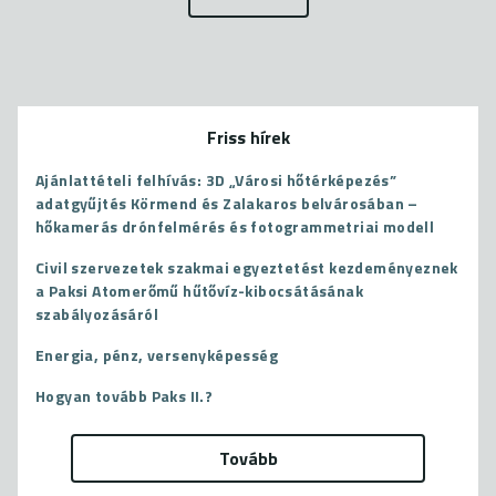
Friss hírek
Ajánlattételi felhívás: 3D „Városi hőtérképezés”
adatgyűjtés Körmend és Zalakaros belvárosában –
hőkamerás drónfelmérés és fotogrammetriai modell
Civil szervezetek szakmai egyeztetést kezdeményeznek
a Paksi Atomerőmű hűtővíz-kibocsátásának
szabályozásáról
Energia, pénz, versenyképesség
Hogyan tovább Paks II.?
Tovább