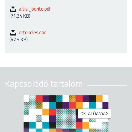
altisi_borito.pdf
(71.34 KB)
ertekeles.doc
(67.5 KB)
Kapcsolódó tartalom
OKTATÓANYAG