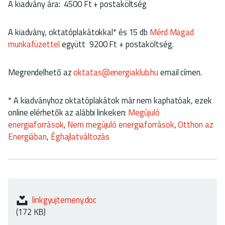
A kiadvány ára: 4500 Ft + postaköltség
A kiadvány, oktatóplakátokkal* és 15 db
Mérd Magad
munkafüzettel
együtt 9200 Ft + postaköltség.
Megrendelhető az
oktatas@energiaklub.hu
email címen.
* A kiadványhoz oktatóplakátok már nem kaphatóak, ezek
online elérhetők az alábbi linkeken:
Megújuló
energiaforrások
,
Nem megújuló energiaforrások
,
Otthon az
Energiában
,
Éghajlatváltozás
linkgyujtemeny.doc
(172 KB)