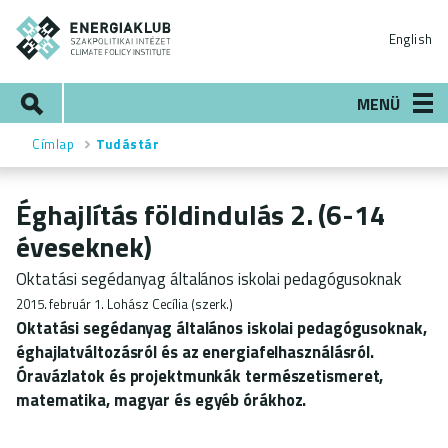
Ugrás
ENERGIAKLUB
a
English
tartalomra
Keresés
MENÜ
Címlap
Tudástár
Morzsa
Éghajlítás földindulás 2. (6-14
éveseknek)
Oktatási segédanyag általános iskolai pedagógusoknak
2015. február 1.
Lohász Cecília (szerk.)
Oktatási segédanyag általános iskolai pedagógusoknak,
éghajlatváltozásról és az energiafelhasználásról.
Óravázlatok és projektmunkák természetismeret,
matematika, magyar és egyéb órákhoz.