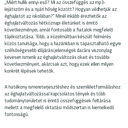
„Miért hullik ennyi eső? Mi az összefüggés az mp3-
lejátszóm és a nyári hőség között? Hogyan védhetjük az
éghajlatot az iskolában?” Minél inkább érezhetők az
éghajlatváltozás hétköznapi életünket is érintő
következményei, annál fontosabb a fiatalok megfelelő
tájékoztatása. Több, a közelmúltban készült felmérés
közös tanulsága, hogy a hazánkban is tapasztalható egyre
szélsőségesebb időjárási jelenségek dacára viszonylag
kevesen ismerik az éghajlatváltozás okait és további
következményeit, akárcsak azt, hogy ezek ellen milyen
konkrét lépések tehetők.
A hatékony ismereterjesztéshez és szemléletformáláshoz
az éghajlatváltozással kapcsolatos tények és több
tudományterületet is érintő összefüggések feltárása
mellett a megfelelő oktatási módszertan is kiemelkedő
fontosságú.