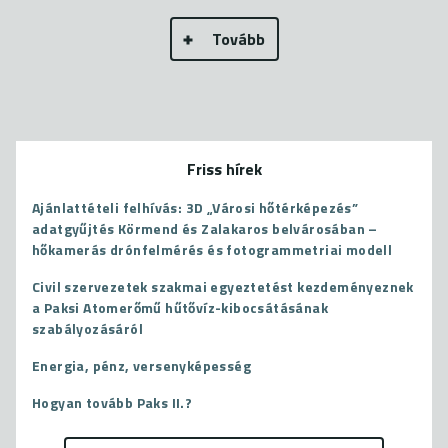
Tovább
Friss hírek
Ajánlattételi felhívás: 3D „Városi hőtérképezés”
adatgyűjtés Körmend és Zalakaros belvárosában –
hőkamerás drónfelmérés és fotogrammetriai modell
Civil szervezetek szakmai egyeztetést kezdeményeznek
a Paksi Atomerőmű hűtővíz-kibocsátásának
szabályozásáról
Energia, pénz, versenyképesség
Hogyan tovább Paks II.?