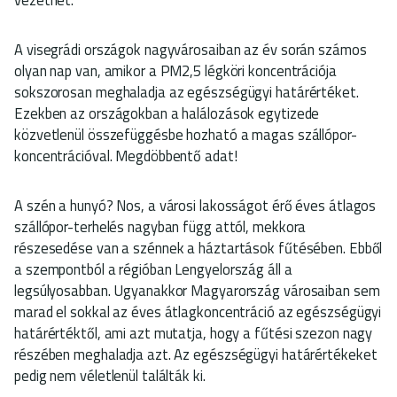
A visegrádi országok nagyvárosaiban az év során számos
olyan nap van, amikor a PM2,5 légköri koncentrációja
sokszorosan meghaladja az egészségügyi határértéket.
Ezekben az országokban a halálozások egytizede
közvetlenül összefüggésbe hozható a magas szállópor-
koncentrációval. Megdöbbentő adat!
A szén a hunyó? Nos, a városi lakosságot érő éves átlagos
szállópor-terhelés nagyban függ attól, mekkora
részesedése van a szénnek a háztartások fűtésében. Ebből
a szempontból a régióban Lengyelország áll a
legsúlyosabban. Ugyanakkor Magyarország városaiban sem
marad el sokkal az éves átlagkoncentráció az egészségügyi
határértéktől, ami azt mutatja, hogy a fűtési szezon nagy
részében meghaladja azt. Az egészségügyi határértékeket
pedig nem véletlenül találták ki.