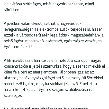
kialakítása szükséges, minél nagyobb területen, minél
sűrűbben.
A jövőben valamelyest javíthat a nagyvárosok
levegőminőségén az elektromos autók terjedése is, hiszen
ezzel - a városok területén legalábbis - megszabadulnánk a
belső égésű motorokból származó, egészségre veszélyes
égéstermékektől.
A klímaváltozás elleni küzdelem mellett a szállópor magas
koncentrációja is jelzés számunkra, hogy a szenet mielőbb el
kéne felejteni az energiamixben. Különösen igaz ez az
alacsony hatékonysággal égethető, alacsony fűtőértékkel
rendelkező lignitre, mely hazánkban jellemző. Emellett a
hulladékégetés, avarégetés szigorú szabályozása is
szükséges.
Ha véleményed vagy kérdésed van, írj a bejegyzés