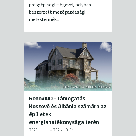
présgép segítségével, helyben
beszerzett mezőgazdasági
melléktermék...
KÉP: FRANK WINKLER, PIXABAY
RenovAID - támogatás
Koszovó és Albánia számára az
épületek
energiahatékonysága terén
-
2023. 11. 1.
2025. 10. 31.