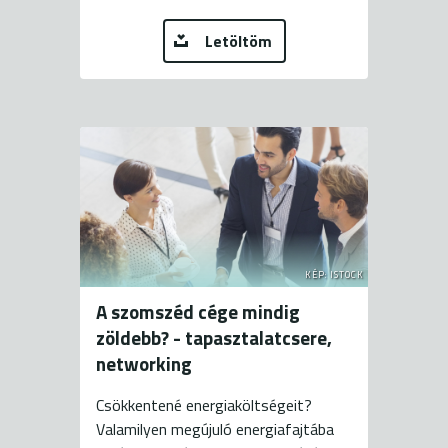
Letöltöm
KÉP: ISTOCK
A szomszéd cége mindig
zöldebb? - tapasztalatcsere,
networking
Csökkentené energiaköltségeit?
Valamilyen megújuló energiafajtába