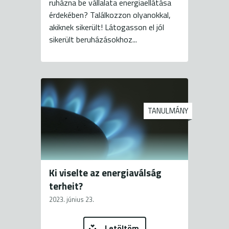
ruházna be vállalata energiaellátása
érdekében? Találkozzon olyanokkal,
akiknek sikerült! Látogasson el jól
sikerült beruházásokhoz...
TANULMÁNY
Ki viselte az energiaválság
terheit?
2023. június 23.
Letöltöm