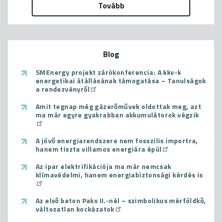
Tovább
Blog
SMEnergy projekt zárókonferencia: A kkv-k
energetikai átállásának támogatása – Tanulságok
a rendezvényről
Amit tegnap még gázerőművek oldottak meg, azt
ma már egyre gyakrabban akkumulátorok végzik
A jövő energiarendszere nem fosszilis importra,
hanem tiszta villamos energiára épül
Az ipar elektrifikációja ma már nemcsak
klímavédelmi, hanem energiabiztonsági kérdés is
Az első beton Paks II.-nél – szimbolikus mérföldkő,
változatlan kockázatok