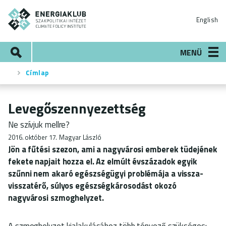
Ugrás
ENERGIAKLUB
a
English
tartalomra
Keresés
MENÜ
Címlap
Morzsa
Levegőszennyezettség
Ne szívjuk mellre?
2016. október 17.
Magyar László
Jön a fűtési szezon, ami a nagyvárosi emberek tüdejének
fekete napjait hozza el. Az elmúlt évszázadok egyik
szűnni nem akaró egészségügyi problémája a vissza-
visszatérő, súlyos egészségkárosodást okozó
nagyvárosi szmoghelyzet.
A szmoghelyzet kialakulásához több tényező szükséges: