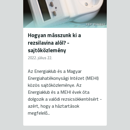
KÉP: PIXABAY
Hogyan másszunk ki a
rezsilavina alól? -
sajtóközlemény
2022. július 22.
Az Energiaklub és a Magyar
Energiahatékonysági Intézet (MEHI)
közös sajtóközleménye. Az
Energiaklub és a MEHI évek óta
dolgozik a valódi rezsicsökkentésért -
azért, hogy a háztartások
megfelelő...