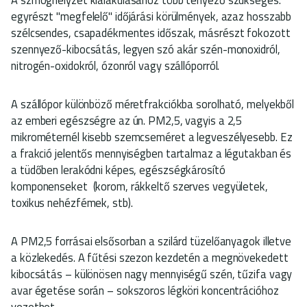
egyrészt "megfelelő" időjárási körülmények, azaz hosszabb
szélcsendes, csapadékmentes időszak, másrészt fokozott
szennyező-kibocsátás, legyen szó akár szén-monoxidról,
nitrogén-oxidokról, ózonról vagy szállóporról.
A szállópor különböző méretfrakciókba sorolható, melyekből
az emberi egészségre az ún. PM2,5, vagyis a 2,5
mikrométernél kisebb szemcseméret a legveszélyesebb. Ez
a frakció jelentős mennyiségben tartalmaz a légutakban és
a tüdőben lerakódni képes, egészségkárosító
komponenseket (korom, rákkeltő szerves vegyületek,
toxikus nehézfémek, stb).
A PM2,5 forrásai elsősorban a szilárd tüzelőanyagok illetve
a közlekedés. A fűtési szezon kezdetén a megnövekedett
kibocsátás – különösen nagy mennyiségű szén, tűzifa vagy
avar égetése során – sokszoros légköri koncentrációhoz
vezethet.