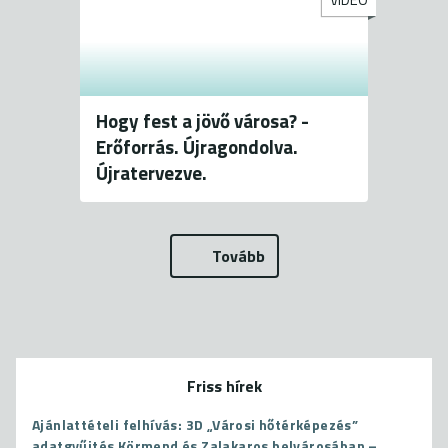
VIDEÓ
Hogy fest a jövő városa? -
Erőforrás. Újragondolva.
Újratervezve.
Tovább
Friss hírek
Ajánlattételi felhívás: 3D „Városi hőtérképezés”
adatgyűjtés Körmend és Zalakaros belvárosában –