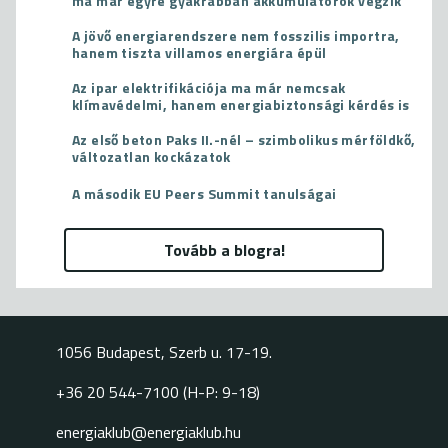
ma már egyre gyakrabban akkumulátorok végzik
A jövő energiarendszere nem fosszilis importra,
hanem tiszta villamos energiára épül
Az ipar elektrifikációja ma már nemcsak
klímavédelmi, hanem energiabiztonsági kérdés is
Az első beton Paks II.-nél – szimbolikus mérföldkő,
változatlan kockázatok
A második EU Peers Summit tanulságai
Tovább a blogra!
1056 Budapest, Szerb u. 17-19.
+36 20 544-7100 (H-P: 9-18)
energiaklub@energiaklub.hu