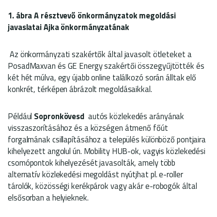
1. ábra A résztvevő önkormányzatok megoldási
javaslatai Ajka önkormányzatának
Az önkormányzati szakértők által javasolt ötleteket a
PosadMaxvan és GE Energy szakértői összegyűjtötték és
két hét múlva, egy újabb online találkozó során álltak elő
konkrét, térképen ábrázolt megoldásaikkal.
Például
Sopronkövesd
autós közlekedés arányának
visszaszorításához és a községen átmenő főút
forgalmának csillapításához a település különböző pontjaira
kihelyezett angolul ún. Mobility HUB-ok, vagyis közlekedési
csomópontok kihelyezését javasolták, amely több
alternatív közlekedési megoldást nyútjhat pl. e-roller
tárolók, közösségi kerékpárok vagy akár e-robogók által
elsősorban a helyieknek.