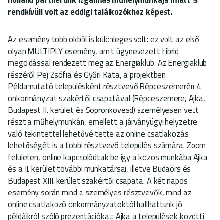
rendkívüli volt az eddigi találkozókhoz képest.
Az esemény több okból is különleges volt: ez volt az első
olyan MULTIPLY esemény, amit úgynevezett hibrid
megoldással rendezett meg az Energiaklub. Az Energiaklub
részéről Pej Zsófia és Győri Kata, a projektben
Példamutató településként résztvevő Répceszemerén 4
önkormányzat szakértői csapatával (Répceszemere, Ajka,
Budapest II. kerület és Sopronkövesd) személyesen vett
részt a műhelymunkán, emellett a járványügyi helyzetre
való tekintettel lehetővé tette az online csatlakozás
lehetőségét is a többi résztvevő település számára. Zoom
felületen, online kapcsolódtak be így a közös munkába Ajka
és a II. kerület további munkatársai, illetve Budaörs és
Budapest XIII. kerület szakértői csapata. A két napos
esemény során mind a személyes résztvevők, mind az
online csatlakozó önkormányzatoktól hallhattunk jó
példáikról szóló prezentációkat: Ajka a települések közötti