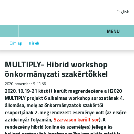
Ugrás
ENERGIAKLUB
a
English
tartalomra
Keresés
MENÜ
Címlap
Hírek
Morzsa
MULTIPLY- Hibrid workshop
önkormányzati szakértőkkel
2020. november 9. 13:56
2020. 10.19-21 között került megrendezésre a H2020
MULTIPLY projekt 6 alkalmas workshop sorozatának 4.
állomása, mely az önkormányzatok szakértői
csoportjának 2. megrendezett eseménye volt (az elsőre
az idei nyár folyamán,
Szarvason került sor
). A
rendezvény hibrid (online és személyes) jellege és
holland partnerünk izgalmas műhelymunkája miatt is