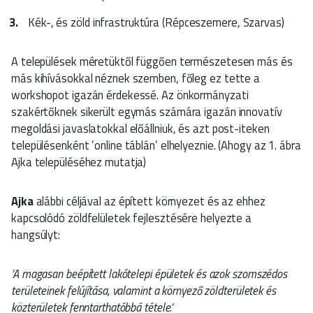
Kék-, és zöld infrastruktúra (Répceszemere, Szarvas)
A települések méretüktől függően természetesen más és
más kihívásokkal néznek szemben, főleg ez tette a
workshopot igazán érdekessé. Az önkormányzati
szakértőknek sikerült egymás számára igazán innovatív
megoldási javaslatokkal előállniuk, és azt post-iteken
településenként ’online táblán’ elhelyeznie. (Ahogy az 1. ábra
Ajka településéhez mutatja)
Ajka
alábbi céljával az épített környezet és az ehhez
kapcsolódó zöldfelületek fejlesztésére helyezte a
hangsúlyt:
’A magasan beépített lakótelepi épületek és azok szomszédos
területeinek felújítása, valamint a környező zöldterületek és
közterületek fenntarthatóbbá tétele.’