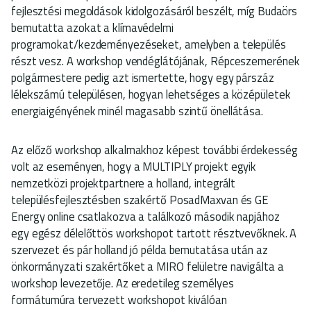
fejlesztési megoldások kidolgozásáról beszélt, míg Budaörs
bemutatta azokat a klímavédelmi
programokat/kezdeményezéseket, amelyben a település
részt vesz. A workshop vendéglátójának, Répceszemerének
polgármestere pedig azt ismertette, hogy egy párszáz
lélekszámú településen, hogyan lehetséges a középületek
energiaigényének minél magasabb szintű önellátása.
Az előző workshop alkalmakhoz képest további érdekesség
volt az eseményen, hogy a MULTIPLY projekt egyik
nemzetközi projektpartnere a holland, integrált
településfejlesztésben szakértő PosadMaxvan és GE
Energy online csatlakozva a találkozó második napjához
egy egész délelőttös workshopot tartott résztvevőknek. A
szervezet és pár holland jó példa bemutatása után az
önkormányzati szakértőket a MIRO felületre navigálta a
workshop levezetője. Az eredetileg személyes
formátumúra tervezett workshopot kiválóan