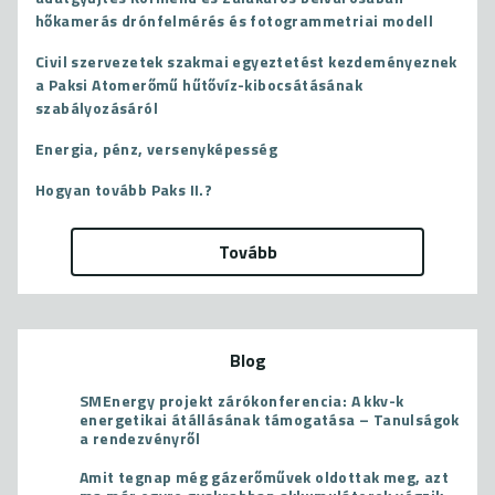
hőkamerás drónfelmérés és fotogrammetriai modell
Civil szervezetek szakmai egyeztetést kezdeményeznek
a Paksi Atomerőmű hűtővíz-kibocsátásának
szabályozásáról
Energia, pénz, versenyképesség
Hogyan tovább Paks II.?
Tovább
Blog
SMEnergy projekt zárókonferencia: A kkv-k
energetikai átállásának támogatása – Tanulságok
a rendezvényről
Amit tegnap még gázerőművek oldottak meg, azt