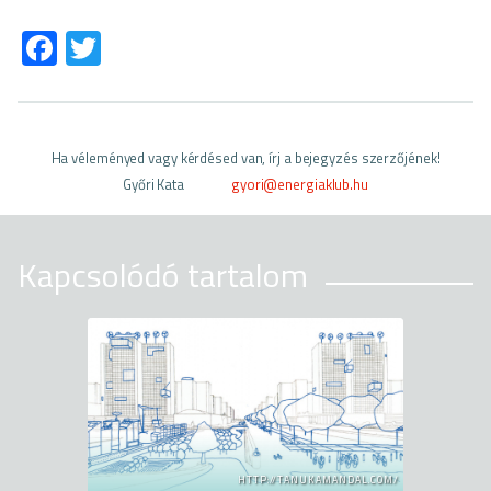
Fa
T
ce
wi
b
tt
o
er
Ha véleményed vagy kérdésed van, írj a bejegyzés szerzőjének!
ok
Győri Kata
gyori@energiaklub.hu
Kapcsolódó tartalom
HTTP://TANUKAMANDAL.COM/