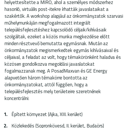
helyettesítette a MIRO, ahol a személyes módszerhez
hasonló, virtuális post-itekre írhatták javaslataikat a
szakértők. A workshop alapjául az önkormányzatok szarvasi
műhelymunkáján megfogalmazott integrált
településfejlesztéshez kapcsolódó céljaik/kihívásaik
szolgáltak, ezeket a közös munka megkezdése előtt
minden résztvevő bemutatta egymásnak. Miután az
önkormányzatok megismerkedtek egymás kihívásaival és
céljaival, a feladat az volt, hogy témakörönként haladva és
közösen gondolkozva megoldási javaslatokat
fogalmazzanak meg. A PosadMaxvan és GE Energy
alapvetően három témakörre bontotta az
önkormányzatokat, attól függően, hogy a
településfejlesztés mely területeire szeretnének
koncentrálni:
Épített környezet (Ajka, XIII. kerület)
Közlekedés (Sopronkövesd, II. kerület, Budaörs)