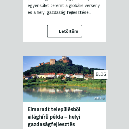
egyensúlyt teremt a globális verseny
és a helyi gazdaság fejlesztése...
Letöltöm
BLOG
VJM.HU
Elmaradt településből
világhírű példa – helyi
gazdaságfejlesztés