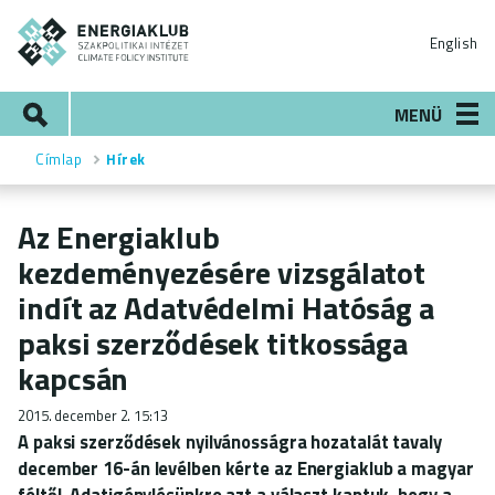
Ugrás
ENERGIAKLUB
a
English
tartalomra
Keresés
MENÜ
Címlap
Hírek
Morzsa
Az Energiaklub
kezdeményezésére vizsgálatot
indít az Adatvédelmi Hatóság a
paksi szerződések titkossága
kapcsán
2015. december 2. 15:13
A paksi szerződések nyilvánosságra hozatalát tavaly
december 16-án levélben kérte az Energiaklub a magyar
féltől. Adatigénylésünkre azt a választ kaptuk, hogy a