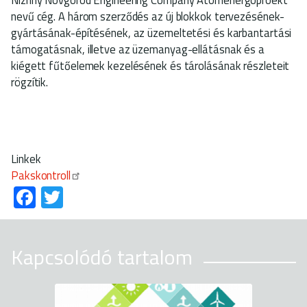
nevű cég. A három szerződés az új blokkok tervezésének-
gyártásának-építésének, az üzemeltetési és karbantartási
támogatásnak, illetve az üzemanyag-ellátásnak és a
kiégett fűtőelemek kezelésének és tárolásának részleteit
rögzítik.
Linkek
Pakskontroll
Fa
T
ce
wi
b
tt
Kapcsolódó tartalom
o
er
ok