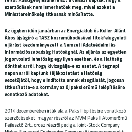
szerződések nem ismerhetőek meg, mivel azokat a
Miniszterelnökség titkosnak minősítette.
Az ügyben idén januárban az Energiaklub és Keller-Alánt
Ákos újságíró a TASZ közreműködésével titokfelügyeleti
eljárást kezdeményezett a Nemzeti Adatvédelmi és
Információszabadság Hatóságnál. Az eljárás az egyetlen
jogorvoslati lehetőség egy ilyen esetben, és a Hatóság
dönthet arról, hogy kivizsgálja-e az esetet. A tegnapi
napon arról kaptunk tájékoztatást a Hatóság
vezetőjétől, hogy elindította annak vizsgálatát, jogosan
titkosította-e a kormány az új paksi erőmű felépítésére
vonatkozó adatokat.
2014 decemberében írták alá a Paks II építésére vonatkozó
szerződéseket, magyar részről az MVM Paks II Atomerőmű
Fejlesztő Zrt., orosz részről pedig a Joint-Stock Company
Nizhny Novgorod Engineering Company Atomenergoproekt