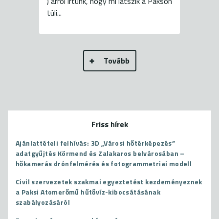
) arról írtunk, hogy mi látszik a Pakson
túli...
Tovább
Friss hírek
Ajánlattételi felhívás: 3D „Városi hőtérképezés”
adatgyűjtés Körmend és Zalakaros belvárosában –
hőkamerás drónfelmérés és fotogrammetriai modell
Civil szervezetek szakmai egyeztetést kezdeményeznek
a Paksi Atomerőmű hűtővíz-kibocsátásának
szabályozásáról