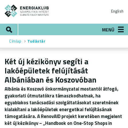
Ugrás
ENERGIAKLUB
a
English
tartalomra
Keresés
MENÜ
Címlap
Tudástár
Morzsa
Két új kézikönyv segíti a
lakóépületek felújítását
Albániában és Koszovóban
Albánia és Koszovó önkormányzatai mostantól átfogó,
gyakorlati útmutatókra támaszkodhatnak, ha
egyablakos tanácsadási szolgáltatásokat szeretnének
kialakítani a lakóépületek energetikai felújításának
támogatására. A RenovAID projekt keretében megjelent
két új kézikönyv –
„Handbook on One-Stop Shops in