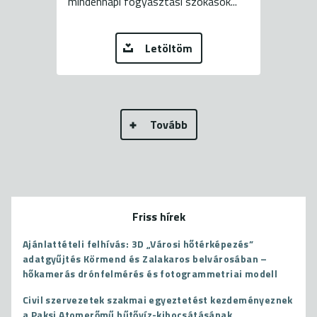
mindennapi fogyasztási szokások...
Letöltöm
Tovább
Friss hírek
Ajánlattételi felhívás: 3D „Városi hőtérképezés”
adatgyűjtés Körmend és Zalakaros belvárosában –
hőkamerás drónfelmérés és fotogrammetriai modell
Civil szervezetek szakmai egyeztetést kezdeményeznek
a Paksi Atomerőmű hűtővíz-kibocsátásának