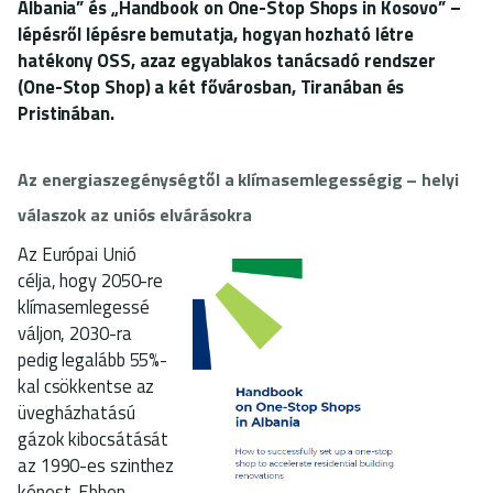
Albania”
és
„Handbook on One-Stop Shops in Kosovo”
–
lépésről lépésre bemutatja, hogyan hozható létre
hatékony OSS, azaz egyablakos tanácsadó rendszer
(One-Stop Shop) a két fővárosban, Tiranában és
Pristinában.
Az energiaszegénységtől a klímasemlegességig – helyi
válaszok az uniós elvárásokra
Az Európai Unió
célja, hogy 2050-re
klímasemlegessé
váljon, 2030-ra
pedig legalább 55%-
kal csökkentse az
üvegházhatású
gázok kibocsátását
az 1990-es szinthez
képest. Ebben