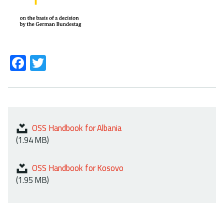
Fa
T
ce
wi
b
tt
o
er
ok
OSS Handbook for Albania
(1.94 MB)
OSS Handbook for Kosovo
(1.95 MB)