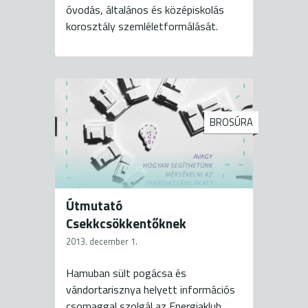
óvodás, általános és középiskolás
korosztály szemléletformálását.
BROSÚRA
Útmutató
Csekkcsökkentőknek
2013. december 1.
Hamuban sült pogácsa és
vándortarisznya helyett információs
csomaggal szolgál az Energiaklub