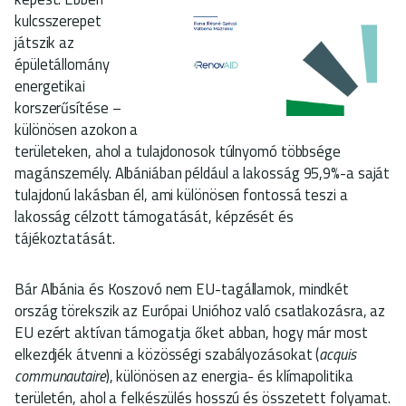
kulcsszerepet
játszik az
épületállomány
energetikai
korszerűsítése –
különösen azokon a
területeken, ahol a tulajdonosok túlnyomó többsége
magánszemély. Albániában például a lakosság 95,9%-a saját
tulajdonú lakásban él, ami különösen fontossá teszi a
lakosság célzott támogatását, képzését és
tájékoztatását.
Bár Albánia és Koszovó nem EU-tagállamok, mindkét
ország törekszik az Európai Unióhoz való csatlakozásra, az
EU ezért aktívan támogatja őket abban, hogy már most
elkezdjék átvenni a közösségi szabályozásokat (
acquis
communautaire
), különösen az energia- és klímapolitika
területén, ahol a felkészülés hosszú és összetett folyamat.