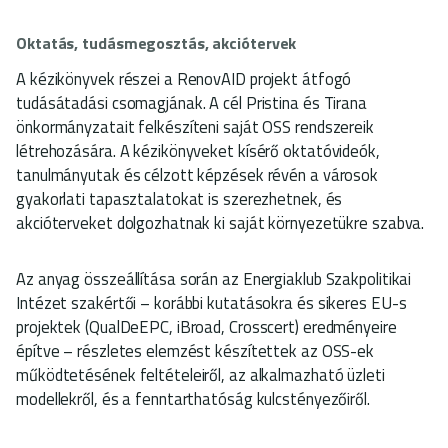
Oktatás, tudásmegosztás, akciótervek
A kézikönyvek részei a RenovAID projekt átfogó
tudásátadási csomagjának. A cél Pristina és Tirana
önkormányzatait felkészíteni saját OSS rendszereik
létrehozására. A kézikönyveket kísérő oktatóvideók,
tanulmányutak és célzott képzések révén a városok
gyakorlati tapasztalatokat is szerezhetnek, és
akcióterveket dolgozhatnak ki saját környezetükre szabva.
Az anyag összeállítása során az Energiaklub Szakpolitikai
Intézet szakértői – korábbi kutatásokra és sikeres EU-s
projektek (QualDeEPC, iBroad, Crosscert) eredményeire
építve – részletes elemzést készítettek az OSS-ek
működtetésének feltételeiről, az alkalmazható üzleti
modellekről, és a fenntarthatóság kulcstényezőiről.