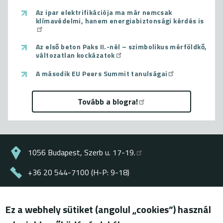
Az ipar elektrifikációja ma már nemcsak
klímavédelmi, hanem energiabiztonsági kérdés is
Az első beton Paks II.-nél – szimbolikus mérföldkő,
változatlan kockázatok
A második EU Peers Summit tanulságai
Tovább a blogra!
1056 Budapest, Szerb u. 17-19.
+36 20 544-7100 (H-P: 9-18)
energiaklub@energiaklub.hu
Ez a webhely sütiket (angolul „cookies”) használ
© ENERGIAKLUB - minden jog fenntartva