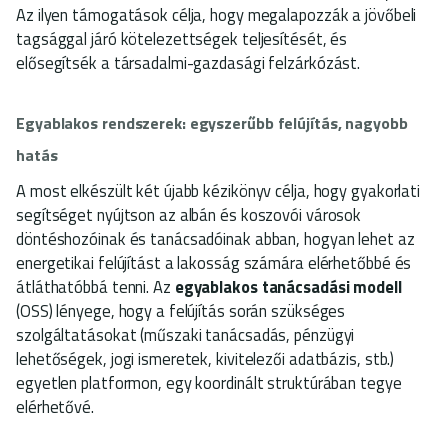
Az ilyen támogatások célja, hogy megalapozzák a jövőbeli
tagsággal járó kötelezettségek teljesítését, és
elősegítsék a társadalmi-gazdasági felzárkózást.
Egyablakos rendszerek: egyszerűbb felújítás, nagyobb
hatás
A most elkészült két újabb kézikönyv célja, hogy gyakorlati
segítséget nyújtson az albán és koszovói városok
döntéshozóinak és tanácsadóinak abban, hogyan lehet az
energetikai felújítást a lakosság számára elérhetőbbé és
átláthatóbbá tenni. Az
egyablakos tanácsadási modell
(OSS) lényege, hogy a felújítás során szükséges
szolgáltatásokat (műszaki tanácsadás, pénzügyi
lehetőségek, jogi ismeretek, kivitelezői adatbázis, stb.)
egyetlen platformon, egy koordinált struktúrában tegye
elérhetővé.