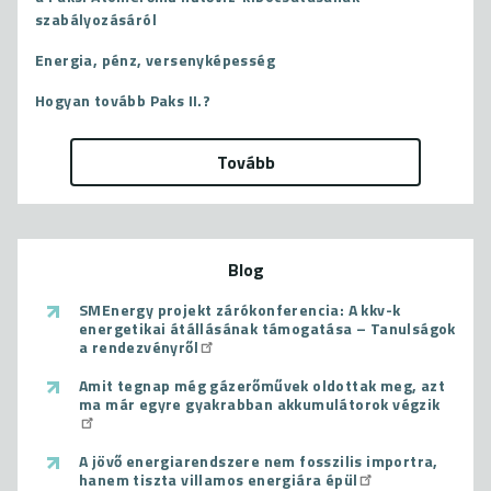
szabályozásáról
Energia, pénz, versenyképesség
Hogyan tovább Paks II.?
Tovább
Blog
SMEnergy projekt zárókonferencia: A kkv-k
energetikai átállásának támogatása – Tanulságok
a rendezvényről
Amit tegnap még gázerőművek oldottak meg, azt
ma már egyre gyakrabban akkumulátorok végzik
A jövő energiarendszere nem fosszilis importra,
hanem tiszta villamos energiára épül