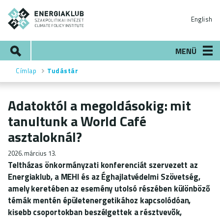
Ugrás
ENERGIAKLUB
a
English
tartalomra
Keresés
MENÜ
Címlap
Tudástár
Morzsa
Adatoktól a megoldásokig: mit
tanultunk a World Café
asztaloknál?
2026. március 13.
Teltházas önkormányzati konferenciát szervezett az
Energiaklub, a MEHI és az Éghajlatvédelmi Szövetség,
amely keretében az esemény utolsó részében különböző
témák mentén épületenergetikához kapcsolódóan,
kisebb csoportokban beszélgettek a résztvevők,