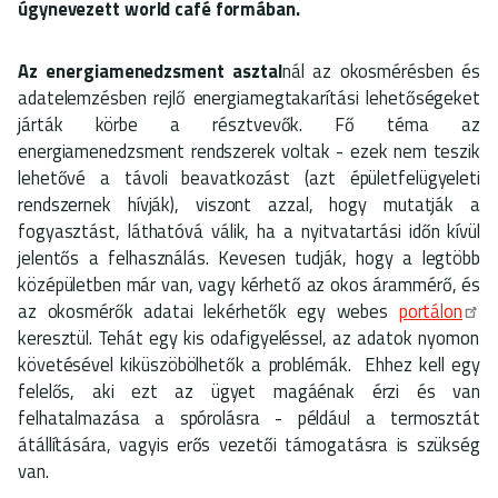
úgynevezett world café formában.
Az energiamenedzsment asztal
nál az okosmérésben és
adatelemzésben rejlő energiamegtakarítási lehetőségeket
járták körbe a résztvevők. Fő téma az
energiamenedzsment rendszerek voltak - ezek nem teszik
lehetővé a távoli beavatkozást (azt épületfelügyeleti
rendszernek hívják), viszont azzal, hogy mutatják a
fogyasztást, láthatóvá válik, ha a nyitvatartási időn kívül
jelentős a felhasználás. Kevesen tudják, hogy a legtöbb
középületben már van, vagy kérhető az okos árammérő, és
az okosmérők adatai lekérhetők egy webes
portálon
keresztül. Tehát egy kis odafigyeléssel, az adatok nyomon
követésével kiküszöbölhetők a problémák. Ehhez kell egy
felelős, aki ezt az ügyet magáénak érzi és van
felhatalmazása a spórolásra - például a termosztát
átállítására, vagyis erős vezetői támogatásra is szükség
van.