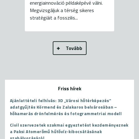
energiainnováció példaképévé válni.
Megvizsgáljuk a térség sikeres
stratégiáit a fosszilis...
Tovább
Friss hírek
Ajánlattételi felhívás: 3D „Városi hőtérképezés”
adatgyűjtés Körmend és Zalakaros belvárosában –
hőkamerás drónfelmérés és fotogrammetriai modell
Civil szervezetek szakmai egyeztetést kezdeményeznek
a Paksi Atomerőmű hűtővíz-kibocsátásának
szabályozásáról