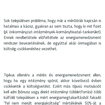
Sok településen probléma, hogy már a mérőórák kapcsán is
hatalmas a káosz, gyakran az sem tiszta, hogy ki mit fizet
(pl. önkormányzat-intézmények-kormányhivatal-tankerület).
Ennek rendbetétele előfeltétele az energiamenedzsment
rendszer bevezetésének, de egyúttal akár önmagában is
költség-csökkenéshez vezethet.
Tipikus ellenérv a mérés és energiamenedzsment ellen,
hogy ha egy intézmény spórol, akkor következő évben
csökkentik a költségvetést. Ezért más típusú motivációt
kell adni (bónusz vagy direkt intézményi többletforrás): több
külföldi településen a mért energiamegtakarításból fakadó
“fel nem merült energiaköltség” mértékének 50%-át a