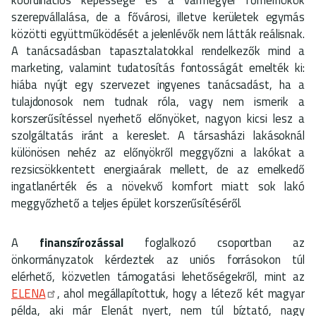
szerepvállalása, de a fővárosi, illetve kerületek egymás
közötti együttműködését a jelenlévők nem látták reálisnak.
A tanácsadásban tapasztalatokkal rendelkezők mind a
marketing, valamint tudatosítás fontosságát emelték ki:
hiába nyújt egy szervezet ingyenes tanácsadást, ha a
tulajdonosok nem tudnak róla, vagy nem ismerik a
korszerűsítéssel nyerhető előnyöket, nagyon kicsi lesz a
szolgáltatás iránt a kereslet. A társasházi lakásoknál
különösen nehéz az előnyökről meggyőzni a lakókat a
rezsicsökkentett energiaárak mellett, de az emelkedő
ingatlanérték és a növekvő komfort miatt sok lakó
meggyőzhető a teljes épület korszerűsítéséről.
A
finanszírozással
foglalkozó
csoportban az
önkormányzatok kérdeztek az uniós forrásokon túl
elérhető, közvetlen támogatási lehetőségekről, mint az
ELENA
, ahol megállapítottuk, hogy a létező két magyar
példa, aki már Elenát nyert, nem túl bíztató, nagy