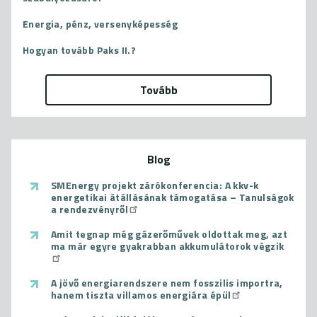
Energia, pénz, versenyképesség
Hogyan tovább Paks II.?
Tovább
Blog
SMEnergy projekt zárókonferencia: A kkv-k
energetikai átállásának támogatása – Tanulságok
a rendezvényről
Amit tegnap még gázerőművek oldottak meg, azt
ma már egyre gyakrabban akkumulátorok végzik
A jövő energiarendszere nem fosszilis importra,
hanem tiszta villamos energiára épül