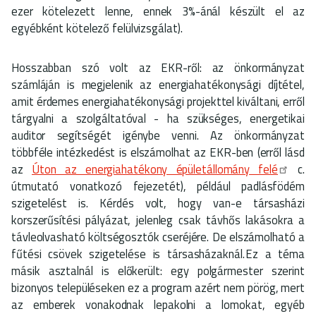
ezer kötelezett lenne, ennek 3%-ánál készült el az
egyébként kötelező felülvizsgálat).
Hosszabban szó volt az EKR-ről: az önkormányzat
számláján is megjelenik az energiahatékonysági díjtétel,
amit érdemes energiahatékonysági projekttel kiváltani, erről
tárgyalni a szolgáltatóval - ha szükséges, energetikai
auditor segítségét igénybe venni. Az önkormányzat
többféle intézkedést is elszámolhat az EKR-ben (erről lásd
az
Úton az energiahatékony épületállomány felé
c.
útmutató vonatkozó fejezetét), például padlásfödém
szigetelést is. Kérdés volt, hogy van-e társasházi
korszerűsítési pályázat, jelenleg csak távhős lakásokra a
távleolvasható költségosztók cseréjére. De elszámolható a
fűtési csövek szigetelése is társasházaknál. Ez a téma
másik asztalnál is előkerült: egy polgármester szerint
bizonyos településeken ez a program azért nem pörög, mert
az emberek vonakodnak lepakolni a lomokat, egyéb