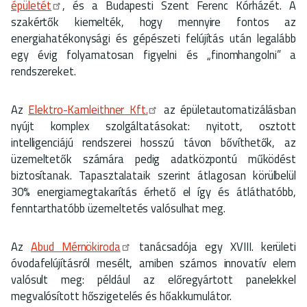
épületét
, és a Budapesti Szent Ferenc Kórházét. A
szakértők kiemelték, hogy mennyire fontos az
energiahatékonysági és gépészeti felújítás után legalább
egy évig folyamatosan figyelni és „finomhangolni” a
rendszereket.
Az
Elektro-Kamleithner Kft.
az épületautomatizálásban
nyújt komplex szolgáltatásokat: nyitott, osztott
intelligenciájú rendszerei hosszú távon bővíthetők, az
üzemeltetők számára pedig adatközpontú működést
biztosítanak. Tapasztalataik szerint átlagosan körülbelül
30% energiamegtakarítás érhető el így és átláthatóbb,
fenntarthatóbb üzemeltetés valósulhat meg.
Az
Abud Mérnökiroda
tanácsadója egy XVIII. kerületi
óvodafelújításról mesélt, amiben számos innovatív elem
valósult meg: például az előregyártott panelekkel
megvalósított hőszigetelés és hőakkumulátor.