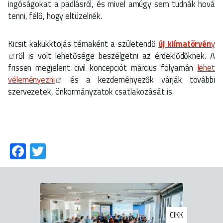
ingóságokat a padlásról, és mivel amúgy sem tudnák hová
tenni, félő, hogy eltüzelnék.
Kicsit kakukktojás témaként a születendő
új klímatörvén
y
ről is volt lehetősége beszélgetni az érdeklődőknek. A
frissen megjelent civil koncepciót március folyamán
lehet
véleményezni
és a kezdeményezők várják további
szervezetek, önkormányzatok csatlakozását is.
Fa
T
ce
wi
b
tt
o
er
ok
CIKK