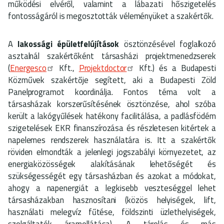
működési elvéről, valamint a lábazati hőszigetelés
fontosságáról is megosztották véleményüket a szakértők.
A
lakossági épületfelújítások
ösztönzésével foglalkozó
asztalnál szakértőként társasházi projektmenedzserek
(
Energesco
Kft.,
Projektdoctor
Kft.) és a Budapesti
Közművek szakértője segített, aki a Budapesti Zöld
Panelprogramot koordinálja. Fontos téma volt a
társasházak korszerűsítésének ösztönzése, ahol szóba
került a lakógyűlések hatékony facilitálása, a padlásfödém
szigetelések EKR finanszírozása és részletesen kitértek a
napelemes rendszerek használatára is. Itt a szakértők
röviden elmondták a jelenlegi jogszabályi környezetet, az
energiaközösségek alakításának lehetőségét és
szükségességét egy társasházban és azokat a módokat,
ahogy a napenergiát a legkisebb veszteséggel lehet
társasházakban hasznosítani (közös helyiségek, lift,
használati melegvíz fűtése, földszinti üzlethelyiségek,
szolgáltatók áramellátása). A tárolás és más