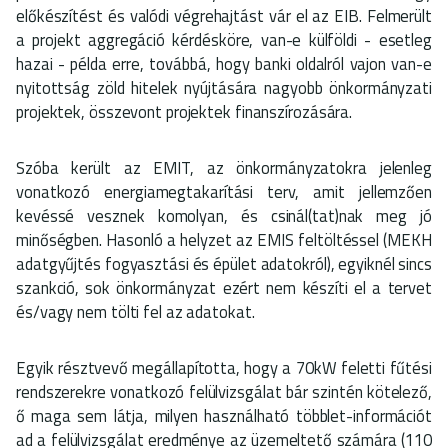
előkészítést és valódi végrehajtást vár el az EIB. Felmerült
a projekt aggregáció kérdésköre, van-e külföldi - esetleg
hazai - példa erre, továbbá, hogy banki oldalról vajon van-e
nyitottság zöld hitelek nyújtására nagyobb önkormányzati
projektek, összevont projektek finanszírozására.
Szóba került az EMIT, az önkormányzatokra jelenleg
vonatkozó energiamegtakarítási terv, amit jellemzően
kevéssé vesznek komolyan, és csinál(tat)nak meg jó
minőségben. Hasonló a helyzet az EMIS feltöltéssel (MEKH
adatgyűjtés fogyasztási és épület adatokról), egyiknél sincs
szankció, sok önkormányzat ezért nem készíti el a tervet
és/vagy nem tölti fel az adatokat.
Egyik résztvevő megállapította, hogy a 70kW feletti fűtési
rendszerekre vonatkozó felülvizsgálat bár szintén kötelező,
ő maga sem látja, milyen használható többlet-információt
ad a felülvizsgálat eredménye az üzemeltető számára (110