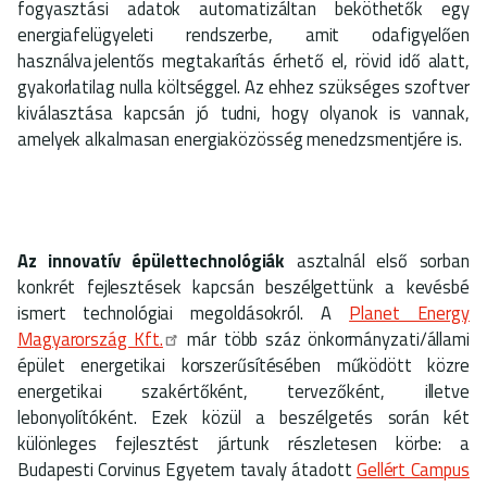
fogyasztási adatok automatizáltan beköthetők egy
energiafelügyeleti rendszerbe, amit odafigyelően
használva jelentős megtakarítás érhető el, rövid idő alatt,
gyakorlatilag nulla költséggel. Az ehhez szükséges szoftver
kiválasztása kapcsán jó tudni, hogy olyanok is vannak,
amelyek alkalmasan energiaközösség menedzsmentjére is.
Az innovatív épülettechnológiák
asztalnál első sorban
konkrét fejlesztések kapcsán beszélgettünk a kevésbé
ismert technológiai megoldásokról. A
Planet Energy
Magyarország Kft.
már több száz önkormányzati/állami
épület energetikai korszerűsítésében működött közre
energetikai szakértőként, tervezőként, illetve
lebonyolítóként. Ezek közül a beszélgetés során két
különleges fejlesztést jártunk részletesen körbe: a
Budapesti Corvinus Egyetem tavaly átadott
Gellért Campus