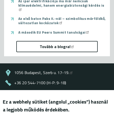
Az ipar elektrifikációja ma már nemcsak
klímavédelmi, hanem energiabiztonsági kérdés is
Az első beton Paks II.-nél – szimbolikus mérföldkő,
változatlan kockázatok
A második EU Peers Summit tanulságai
Tovább a blogra!
1056 Budapest, Szerb u. 17-19.
+36 20 544-7100 (H-P: 9-18)
energiaklub@energiaklub.hu
Ez a webhely sütiket (angolul „cookies”) használ
© ENERGIAKLUB - minden jog fenntartva
a legjobb működés érdekében.
Lábléc