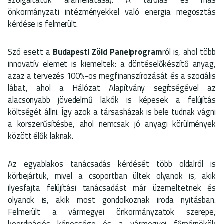
önkormányzati intézményekkel való energia megosztás
kérdése is felmerült.
Szó esett a
Budapesti Zöld Panelprogram
ról is, ahol több
innovatív elemet is kiemeltek: a döntéselőkészítő anyag,
azaz a tervezés 100%-os megfinanszírozását és a szociális
lábat, ahol a Hálózat Alapítvány segítségével az
alacsonyabb jövedelmű lakók is képesek a felújítás
költségét állni. Így azok a társasházak is bele tudnak vágni
a korszerűsítésbe, ahol nemcsak jó anyagi körülmények
között élők laknak.
Az egyablakos tanácsadás kérdését több oldalról is
körbejártuk, mivel a csoportban ültek olyanok is, akik
ilyesfajta felújítási tanácsadást már üzemeltetnek és
olyanok is, akik most gondolkoznak iroda nyitásban.
Felmerült a vármegyei önkormányzatok szerepe,
koordinációs képessége és a vármegyei főmérnökök