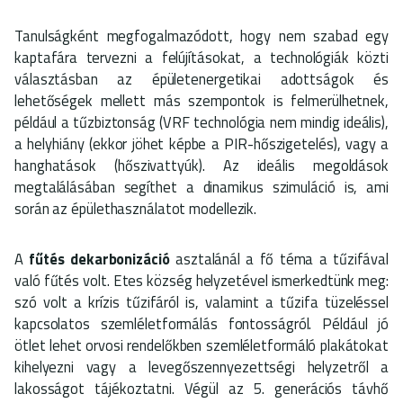
Tanulságként megfogalmazódott, hogy nem szabad egy
kaptafára tervezni a felújításokat, a technológiák közti
választásban az épületenergetikai adottságok és
lehetőségek mellett más szempontok is felmerülhetnek,
például a tűzbiztonság (VRF technológia nem mindig ideális),
a helyhiány (ekkor jöhet képbe a PIR-hőszigetelés), vagy a
hanghatások (hőszivattyúk). Az ideális megoldások
megtalálásában segíthet a dinamikus szimuláció is, ami
során az épülethasználatot modellezik.
A
fűtés dekarbonizáció
asztalánál a fő téma a tűzifával
való fűtés volt. Etes község helyzetével ismerkedtünk meg:
szó volt a krízis tűzifáról is, valamint a tűzifa tüzeléssel
kapcsolatos szemléletformálás fontosságról. Például jó
ötlet lehet orvosi rendelőkben szemléletformáló plakátokat
kihelyezni vagy a levegőszennyezettségi helyzetről a
lakosságot tájékoztatni. Végül az 5. generációs távhő