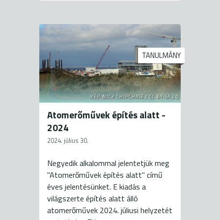
TANULMÁNY
KÉP: NICK CHIPCHASE / CC BY-SA 2.0
Atomerőművek építés alatt -
2024
2024. július 30.
Negyedik alkalommal jelentetjük meg
"Atomerőművek építés alatt" című
éves jelentésünket. E kiadás a
világszerte építés alatt álló
atomerőművek 2024. júliusi helyzetét