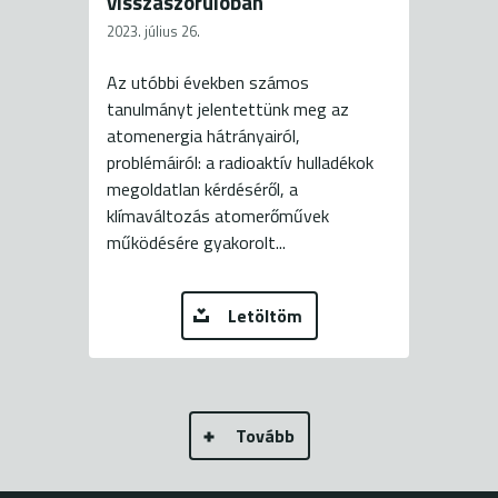
visszaszorulóban
2023. július 26.
Az utóbbi években számos
tanulmányt jelentettünk meg az
atomenergia hátrányairól,
problémáiról: a radioaktív hulladékok
megoldatlan kérdéséről, a
klímaváltozás atomerőművek
működésére gyakorolt...
Letöltöm
Tovább