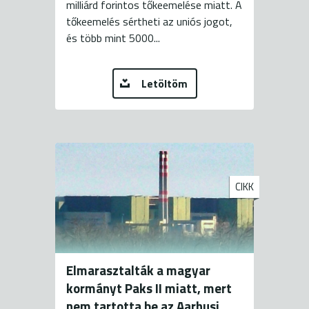
milliárd forintos tőkeemelése miatt. A
tőkeemelés sértheti az uniós jogot,
és több mint 5000...
Letöltöm
CIKK
Elmarasztalták a magyar
kormányt Paks II miatt, mert
nem tartotta be az Aarhusi