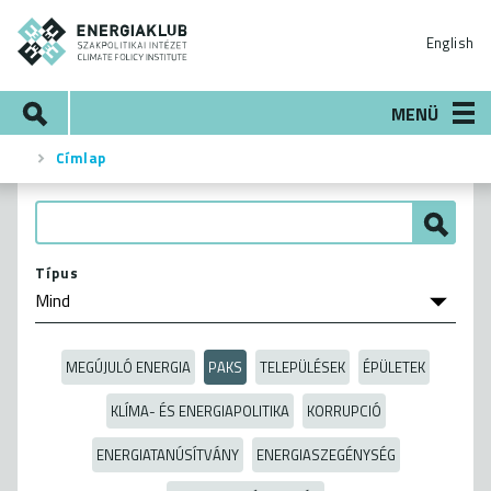
Ugrás
ENERGIAKLUB
a
English
tartalomra
Keresés
MENÜ
Címlap
Morzsa
Típus
MEGÚJULÓ ENERGIA
PAKS
TELEPÜLÉSEK
ÉPÜLETEK
KLÍMA- ÉS ENERGIAPOLITIKA
KORRUPCIÓ
ENERGIATANÚSÍTVÁNY
ENERGIASZEGÉNYSÉG