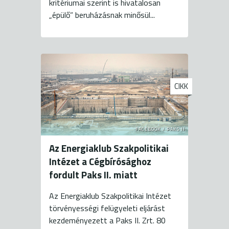
kritériumai szerint is hivatalosan
„épülő” beruházásnak minősül...
CIKK
FACEBOOK / PAKS II.
Az Energiaklub Szakpolitikai
Intézet a Cégbírósághoz
fordult Paks II. miatt
Az Energiaklub Szakpolitikai Intézet
törvényességi felügyeleti eljárást
kezdeményezett a Paks II. Zrt. 80