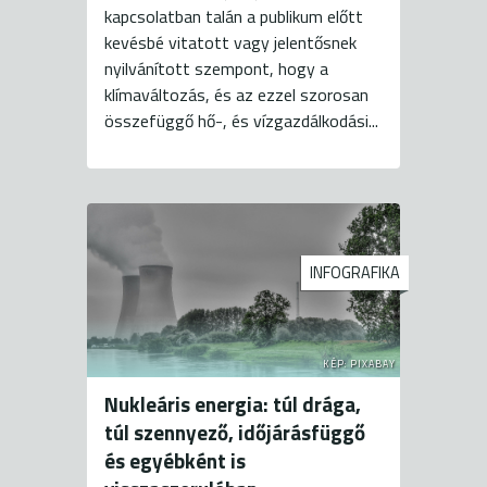
kapcsolatban talán a publikum előtt
kevésbé vitatott vagy jelentősnek
nyilvánított szempont, hogy a
klímaváltozás, és az ezzel szorosan
összefüggő hő-, és vízgazdálkodási...
INFOGRAFIKA
KÉP: PIXABAY
Nukleáris energia: túl drága,
túl szennyező, időjárásfüggő
és egyébként is