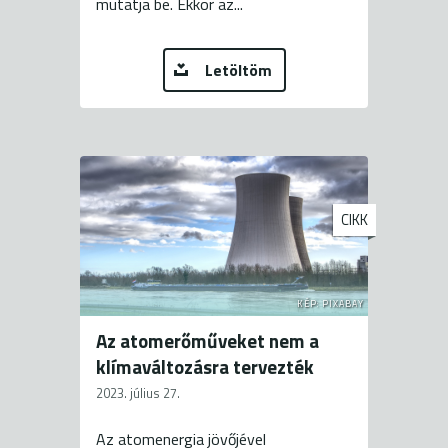
mutatja be. Ekkor az...
Letöltöm
CIKK
KÉP: PIXABAY
Az atomerőműveket nem a
klímaváltozásra tervezték
2023. július 27.
Az atomenergia jövőjével