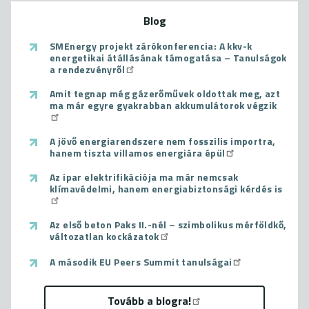
Blog
SMEnergy projekt zárókonferencia: A kkv-k
energetikai átállásának támogatása – Tanulságok
a rendezvényről
Amit tegnap még gázerőművek oldottak meg, azt
ma már egyre gyakrabban akkumulátorok végzik
A jövő energiarendszere nem fosszilis importra,
hanem tiszta villamos energiára épül
Az ipar elektrifikációja ma már nemcsak
klímavédelmi, hanem energiabiztonsági kérdés is
Az első beton Paks II.-nél – szimbolikus mérföldkő,
változatlan kockázatok
A második EU Peers Summit tanulságai
Tovább a blogra!