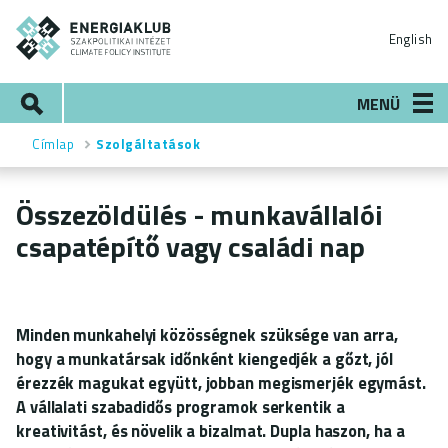
Ugrás
ENERGIAKLUB
a
English
tartalomra
Keresés
MENÜ
Címlap
Szolgáltatások
Morzsa
Összezöldülés - munkavállalói
csapatépítő vagy családi nap
Minden munkahelyi közösségnek szüksége van arra,
hogy a munkatársak időnként kiengedjék a gőzt, jól
érezzék magukat együtt, jobban megismerjék egymást.
A vállalati szabadidős programok serkentik a
kreativitást, és növelik a bizalmat. Dupla haszon, ha a