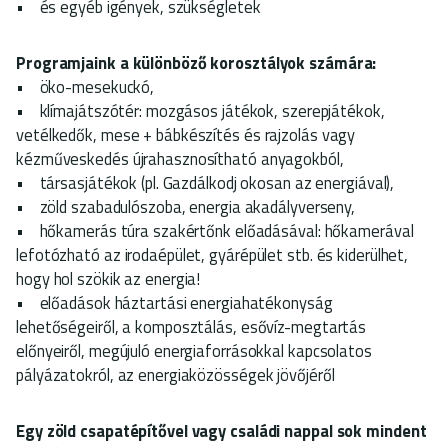
• és egyéb igények, szükségletek
Programjaink a különböző korosztályok számára:
• öko-mesekuckó,
• klímajátszótér: mozgásos játékok, szerepjátékok,
vetélkedők, mese + bábkészítés és rajzolás vagy
kézműveskedés újrahasznosítható anyagokból,
• társasjátékok (pl. Gazdálkodj okosan az energiával),
• zöld szabadulószoba, energia akadályverseny,
• hőkamerás túra szakértőnk előadásával: hőkamerával
lefotózható az irodaépület, gyárépület stb. és kiderülhet,
hogy hol szökik az energia!
• előadások háztartási energiahatékonyság
lehetőségeiről, a komposztálás, esővíz-megtartás
előnyeiről, megújuló energiaforrásokkal kapcsolatos
pályázatokról, az energiaközösségek jövőjéről
Egy zöld csapatépítővel vagy családi nappal sok mindent