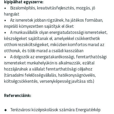
kipipálhat egyszerre:
• Bizalomépítés, kreativitásfejlesztés, mozgás, jó
hangulat
• Az ismeretek jobban rögzülnek, ha játékos formában,
inspiráló környezetben sajátítjuk el őket
• A munkavállalók olyan energiatudatossági ismereteket,
készségeket sajátítanak el, amelyekkel csökkenthetik
otthoni rezsiköltségeiket, miközben komfortos marad az
otthonuk, és több marad a családi kasszában
• A dolgozók az energiatakarékossági, fenntarthatósági
ismereteket munkahelyükön is alkalmazzák, ezáltal
hozzájárulnak a vállalat fenntarthatósági céljaihoz
(társadalmi felelősségvállalás, hatékonyságnövelés,
költségcsökkentés, versenyképesség javítása stb.)
Referenciáink:
Terézvárosi középiskolások számára Energiatérkép