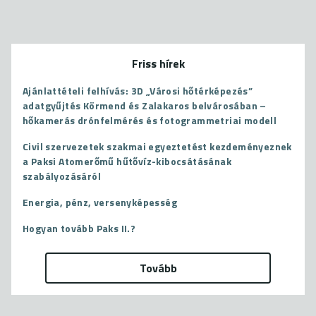
Friss hírek
Ajánlattételi felhívás: 3D „Városi hőtérképezés”
adatgyűjtés Körmend és Zalakaros belvárosában –
hőkamerás drónfelmérés és fotogrammetriai modell
Civil szervezetek szakmai egyeztetést kezdeményeznek
a Paksi Atomerőmű hűtővíz-kibocsátásának
szabályozásáról
Energia, pénz, versenyképesség
Hogyan tovább Paks II.?
Tovább