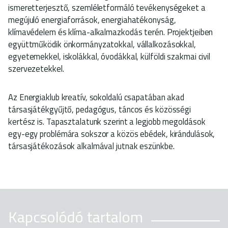
ismeretterjesztő, szemléletformáló tevékenységeket a
megújuló energiaforrások, energiahatékonyság,
klímavédelem és klíma-alkalmazkodás terén. Projektjeiben
együttműködik önkormányzatokkal, vállalkozásokkal,
egyetemekkel, iskolákkal, óvodákkal, külföldi szakmai civil
szervezetekkel.
Az Energiaklub kreatív, sokoldalú csapatában akad
társasjátékgyűjtő, pedagógus, táncos és közösségi
kertész is. Tapasztalatunk szerint a legjobb megoldások
egy-egy problémára sokszor a közös ebédek, kirándulások,
társasjátékozások alkalmával jutnak eszünkbe.
Kapcsolódó tartalom