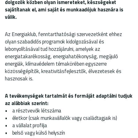
dolgozók közben olyan ismereteket, készségeket
sajátítanak el, ami saját és munkaadójuk hasznára is
válik.
Az Energiaklub, fenntarthatósági szervezetként ehhez
olyan szabadidős programok kidolgozásával és
lebonyolításával tud hozzájárulni, amelyek az
energiatakarékosság, energiahatékonyság, megújuló
energiák, klímavédelem témakörében egyszerre
közösségépítők, kreativitásfejlesztők, élvezetesek és
hasznosak is.
A tevékenységek tartalmát és formáját adaptálni tudjuk
az alábbiak szerint:
• a résztvevők létszáma
• életkor (csak munkavállalók vagy családtagjaik is)
• a vállalat profilja
• belső vagy külső helyszín