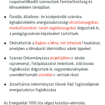
csapatvetélkedőt szerveztünk fenntarthatóság és
klímavédelem témájában.
Óvodák, általános- és középiskolák számára
éghajlatvédelmi, energiatudatossági
oktatóanyagokat,
munkafüzeteket, tanári segédanyagokat
dolgoztunk ki,
a pedagógusoknak képzéseket tartottunk.
Elkészítettük a
Bajban a klíma, mit tehetünk
? kiadványt,
amelyben a klímabarát életmódhoz adunk tippeket.
Szarvas Önkormányzata
projektjében
iskolai
rajzversenyt, fotópályázatot hirdettünk, zöld óvodai
foglalkozást dolgoztunk ki, nagyrendezvényeken
személetformáló
standdal
vettünk részt
Józsefvárosi önkormányzat Várunk Rád Tagóvodájának
energiatudatos foglalkozása
Az Energiaklub 1995 óta végez kutatási-elemzési,