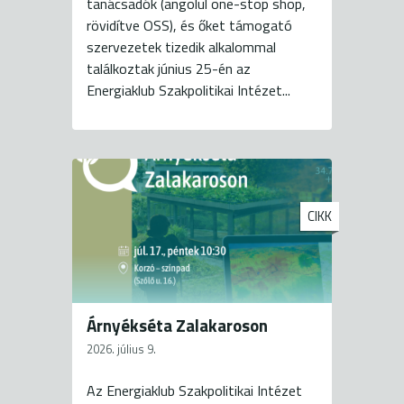
tanácsadók (angolul one-stop shop,
rövidítve OSS), és őket támogató
szervezetek tizedik alkalommal
találkoztak június 25-én az
Energiaklub Szakpolitikai Intézet...
CIKK
Árnyékséta Zalakaroson
2026. július 9.
Az Energiaklub Szakpolitikai Intézet