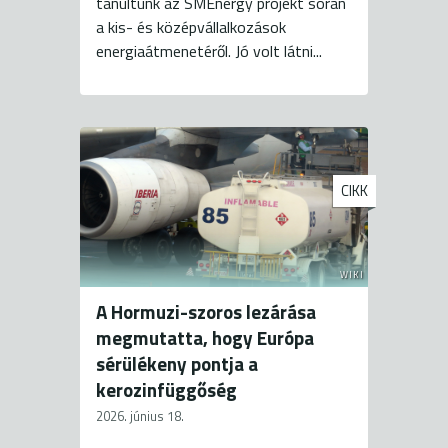
tanultunk az SMEnergy projekt során
a kis- és középvállalkozások
energiaátmenetéről. Jó volt látni...
CIKK
WIKI
A Hormuzi-szoros lezárása
megmutatta, hogy Európa
sérülékeny pontja a
kerozinfüggőség
2026. június 18.