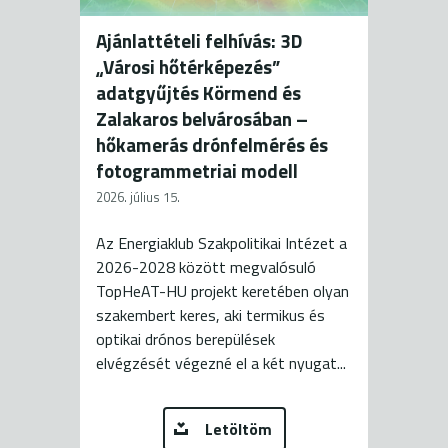
Ajánlattételi felhívás: 3D
„Városi hőtérképezés”
adatgyűjtés Körmend és
Zalakaros belvárosában –
hőkamerás drónfelmérés és
fotogrammetriai modell
2026. július 15.
Az Energiaklub Szakpolitikai Intézet a
2026-2028 között megvalósuló
TopHeAT-HU projekt keretében olyan
szakembert keres, aki termikus és
optikai drónos berepülések
elvégzését végezné el a két nyugat...
Letöltöm