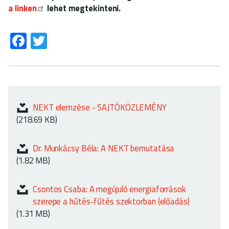
a linken
lehet megtekinteni.
Fa
T
ce
wi
b
tt
o
er
ok
NEKT elemzése - SAJTÓKÖZLEMÉNY
(218.69 KB)
Dr. Munkácsy Béla: A NEKT bemutatása
(1.82 MB)
Csontos Csaba: A megújuló energiaforrások
szerepe a hűtés-fűtés szektorban (előadás)
(1.31 MB)