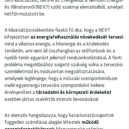
és Klímatervről (NEKT) szóló szakmai elemzéséből, amelyet
hétfőn mutatott be.
A kibocsátáscsökkentési fiaskó fő oka, hogy a NEKT
kifejezetten
az energiafelhasználás növekedését tervezi
mind a villamos energia, a hőenergia és a közlekedés
területén, ami nem áll összhangban az erőforrások és a
nyelők terén egyaránt jellemző rendszerkorlátokkal. A fenti
probléma megoldásához sürgető szükség volna a tervezési
szemléletmód és módszertan megváltoztatására,
amelynek leglényege, hogy a műszaki szempontrendszer
mellé egyenrangú tervezési szempontként kellene
érvényesíteni a
társadalmi és környezeti érdekeket
ezekben jártas szakértők intenzív bevonásával.
Az elemzés hangsúlyozza, hogy hazai kutatócsoportok
független számításai alapján léteznek
működő
energiaforgatókönyvek
Magyarország számára,