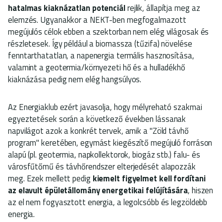
hatalmas kiaknázatlan potenciál
rejlik, állapítja meg az
elemzés. Ugyanakkor a NEKT-ben megfogalmazott
megújulós célok ebben a szektorban nem elég világosak és
részletesek. Így például a biomassza (tűzifa) növelése
fenntarthatatlan, a napenergia termális hasznosítása,
valamint a geotermia/környezeti hő és a hulladékhő
kiaknázása pedig nem elég hangsúlyos.
Az Energiaklub ezért javasolja, hogy mélyreható szakmai
egyeztetések során a következő években lássanak
napvilágot azok a konkrét tervek, amik a "Zöld távhő
program" keretében, egymást kiegészítő megújuló forráson
alapú (pl. geotermia, napkollektorok, biogáz stb.) falu- és
városfűtőmű és távhőrendszer elterjedését alapozzák
meg. Ezek mellett pedig
kiemelt figyelmet kell fordítani
az elavult épületállomány energetikai felújítására
, hiszen
az el nem fogyasztott energia, a legolcsóbb és legzöldebb
energia.