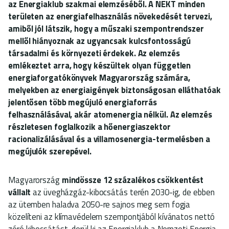
az Energiaklub szakmai elemzéséből. A NEKT minden
területen az energiafelhasználás növekedését tervezi,
amiből jól látszik, hogy a műszaki szempontrendszer
mellől hiányoznak az ugyancsak kulcsfontosságú
társadalmi és környezeti érdekek. Az elemzés
emlékeztet arra, hogy készültek olyan független
energiaforgatókönyvek Magyarország számára,
melyekben az energiaigények biztonságosan elláthatóak
jelentősen több megújuló energiaforrás
felhasználásával, akár atomenergia nélkül. Az elemzés
részletesen foglalkozik a hőenergiaszektor
racionalizálásával és a villamosenergia-termelésben a
megújulók szerepével.
Magyarország
mindössze 12 százalékos csökkentést
vállalt
az üvegházgáz-kibocsátás terén 2030-ig, de ebben
az ütemben haladva 2050-re sajnos meg sem fogja
közelíteni az klímavédelem szempontjából kívánatos nettó
zéró kibocsátást, derül ki az Energiaklub a Nemzeti Energia-