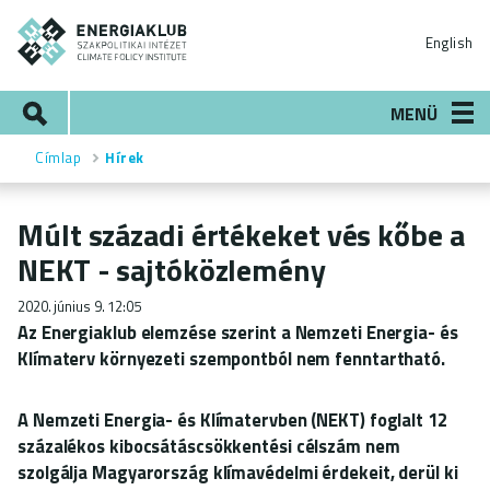
Ugrás
ENERGIAKLUB
a
English
tartalomra
Keresés
MENÜ
Címlap
Hírek
Morzsa
Múlt századi értékeket vés kőbe a
NEKT - sajtóközlemény
2020. június 9. 12:05
Az Energiaklub elemzése szerint a Nemzeti Energia- és
Klímaterv környezeti szempontból nem fenntartható.
A Nemzeti Energia- és Klímatervben (NEKT) foglalt 12
százalékos kibocsátáscsökkentési célszám nem
szolgálja Magyarország klímavédelmi érdekeit, derül ki