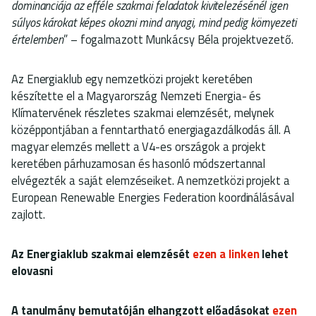
dominanciája az efféle szakmai feladatok kivitelezésénél igen
súlyos károkat képes okozni mind anyagi, mind pedig környezeti
értelemben
” – fogalmazott Munkácsy Béla projektvezető.
Az Energiaklub egy nemzetközi projekt keretében
készítette el a Magyarország Nemzeti Energia- és
Klímatervének részletes szakmai elemzését, melynek
középpontjában a fenntartható energiagazdálkodás áll. A
magyar elemzés mellett a V4-es országok a projekt
keretében párhuzamosan és hasonló módszertannal
elvégezték a saját elemzéseiket. A nemzetközi projekt a
European Renewable Energies Federation koordinálásával
zajlott.
Az Energiaklub szakmai elemzését
ezen a linken
lehet
elovasni
A tanulmány bemutatóján elhangzott előadásokat
ezen