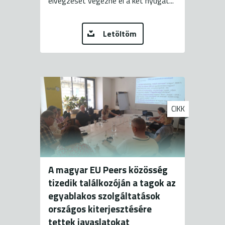
elvégzését végezné el a két nyugat...
Letöltöm
CIKK
A magyar EU Peers közösség
tizedik találkozóján a tagok az
egyablakos szolgáltatások
országos kiterjesztésére
tettek javaslatokat