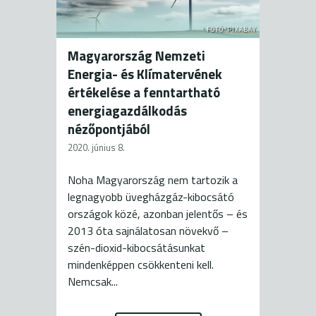
FOTÓ: PIXABAY
Magyarország Nemzeti
Energia- és Klímatervének
értékelése a fenntartható
energiagazdálkodás
nézőpontjából
2020. június 8.
Noha Magyarország nem tartozik a
legnagyobb üvegházgáz-kibocsátó
országok közé, azonban jelentős – és
2013 óta sajnálatosan növekvő –
szén-dioxid-kibocsátásunkat
mindenképpen csökkenteni kell.
Nemcsak...