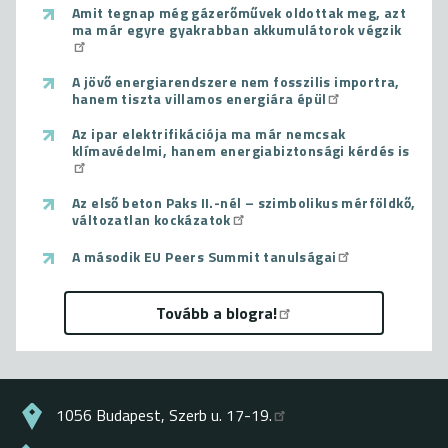
Amit tegnap még gázerőművek oldottak meg, azt
ma már egyre gyakrabban akkumulátorok végzik
A jövő energiarendszere nem fosszilis importra,
hanem tiszta villamos energiára épül
Az ipar elektrifikációja ma már nemcsak
klímavédelmi, hanem energiabiztonsági kérdés is
Az első beton Paks II.-nél – szimbolikus mérföldkő,
változatlan kockázatok
A második EU Peers Summit tanulságai
Tovább a blogra!
1056 Budapest, Szerb u. 17-19.