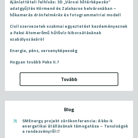
Ajánlattételi felhívás: 3D „Városi hőtérképezés”
adatgyűjtés Körmend és Zalakaros belvárosában –
hőkamerás drónfelmérés és fotogrammetriai modell
Civil szervezetek szakmai egyeztetést kezdeményeznek
a Paksi Atomerőmű hűtővíz-kibocsátásának
szabályozásáról
Energia, pénz, versenyképesség
Hogyan tovább Paks II.?
Tovább
Blog
SMEnergy projekt zárókonferencia: A kkv-k
energetikai átállásának támogatása – Tanulságok
a rendezvényről