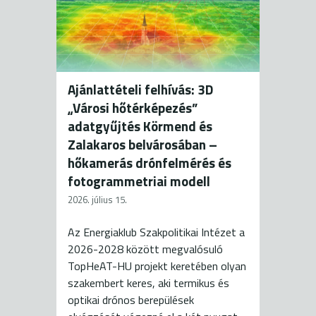
Ajánlattételi felhívás: 3D
„Városi hőtérképezés”
adatgyűjtés Körmend és
Zalakaros belvárosában –
hőkamerás drónfelmérés és
fotogrammetriai modell
2026. július 15.
Az Energiaklub Szakpolitikai Intézet a
2026-2028 között megvalósuló
TopHeAT-HU projekt keretében olyan
szakembert keres, aki termikus és
optikai drónos berepülések