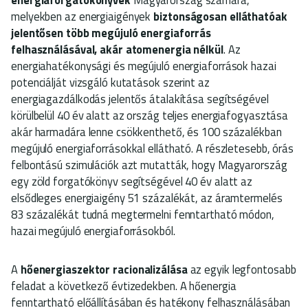
melyekben az energiaigények
biztonságosan elláthatóak
jelentősen több megújuló energiaforrás
felhasználásával, akár atomenergia nélkül
. Az
energiahatékonysági és megújuló energiaforrások hazai
potenciálját vizsgáló kutatások szerint az
energiagazdálkodás jelentős átalakítása segítségével
körülbelül 40 év alatt az ország teljes energiafogyasztása
akár harmadára lenne csökkenthető, és 100 százalékban
megújuló energiaforrásokkal ellátható. A részletesebb, órás
felbontású szimulációk azt mutatták, hogy Magyarország
egy zöld forgatókönyv segítségével 40 év alatt az
elsődleges energiaigény 51 százalékát, az áramtermelés
83 százalékát tudná megtermelni fenntartható módon,
hazai megújuló energiaforrásokból.
A
hőenergiaszektor racionalizálása
az egyik legfontosabb
feladat a következő évtizedekben. A hőenergia
fenntartható előállításában és hatékony felhasználásában