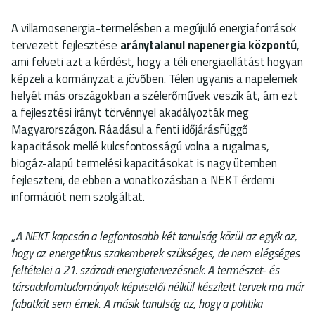
A villamosenergia-termelésben a megújuló energiaforrások
tervezett fejlesztése
aránytalanul napenergia központú
,
ami felveti azt a kérdést, hogy a téli energiaellátást hogyan
képzeli a kormányzat a jövőben. Télen ugyanis a napelemek
helyét más országokban a szélerőművek veszik át, ám ezt
a fejlesztési irányt törvénnyel akadályozták meg
Magyarországon. Ráadásul a fenti időjárásfüggő
kapacitások mellé kulcsfontosságú volna a rugalmas,
biogáz-alapú termelési kapacitásokat is nagy ütemben
fejleszteni, de ebben a vonatkozásban a NEKT érdemi
információt nem szolgáltat.
„
A NEKT kapcsán a legfontosabb két tanulság közül az egyik az,
hogy az energetikus szakemberek szükséges, de nem elégséges
feltételei a 21. századi energiatervezésnek. A természet- és
társadalomtudományok képviselői nélkül készített tervek ma már
fabatkát sem érnek. A másik tanulság az, hogy a politika