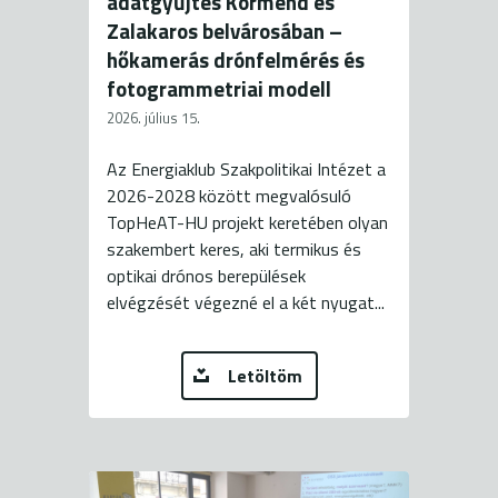
adatgyűjtés Körmend és
Zalakaros belvárosában –
hőkamerás drónfelmérés és
fotogrammetriai modell
2026. július 15.
Az Energiaklub Szakpolitikai Intézet a
2026-2028 között megvalósuló
TopHeAT-HU projekt keretében olyan
szakembert keres, aki termikus és
optikai drónos berepülések
elvégzését végezné el a két nyugat...
Letöltöm