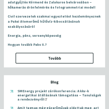
adatgyűjtés Körmend és Zalakaros belvárosában –
hőkamerás drónfelmérés és fotogrammetriai modell
Civil szervezetek szakmai egyeztetést kezdeményeznek
a Paksi Atomerőmű hűtővíz-kibocsátásának
szabályozásáról
Energia, pénz, versenyképesség
Hogyan tovább Paks II.?
Tovább
Blog
SMEnergy projekt zárókonferencia: A kkv-k
energetikai átállásának támogatása – Tanulságok
a rendezvényről
Amit tegnap még gázerőművek oldottak meg, azt