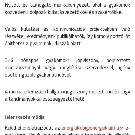
Nyitott és támogató munkakörnyezet, ahol a gyakornok
közvetlenül dolgozik kutatásvezetőkkel és szakértőkkel.
Valós kutatási és kommunikációs projektekben való
részvétel, eredményeink publikálhatók, így komoly portfóliót
építhetsz a gyakornoki időszak alatt.
3–6 hónapos gyakornoki jogviszony, bejelentett
munkaviszonnyal vagy megbízási szerződéssel, igény
esetén igazolt gyakorlati idővel.
A munka jellemzően hallgatói jogviszony mellett történik, így
a tanulmányokkal összeegyeztethető.
Jelentkezés módja
Küldd el önéletrajzodat az
energiaklub@energiaklub.hu
e-
mail címre. Kérjük, hogy ebben jelezd a tanulmányaid jellegét,