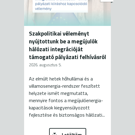
Szakpolitikai véleményt
nyújtottunk be a megújulók
hálózati integrációját
támogató pályázati felhívásról
2026. augusztus 5.
Az elmúlt hetek hőhullámai és a
villamosenergia-rendszer feszített
helyzete ismét megmutatta,
mennyire fontos a megújulóenergia-
kapacitások kiegyensúlyozott
fejlesztése és biztonságos hálózati...
Letöltöm