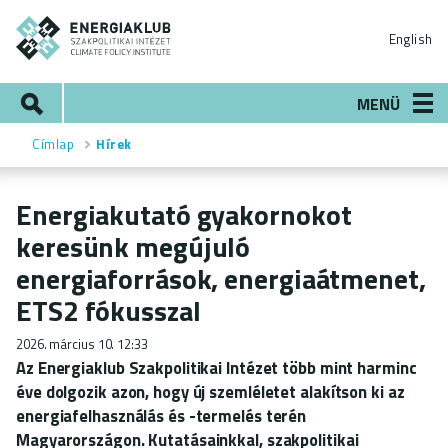
Ugrás
ENERGIAKLUB
a
English
tartalomra
Keresés
MENÜ
Címlap
Hírek
Morzsa
Energiakutató gyakornokot
keresünk megújuló
energiaforrások, energiaátmenet,
ETS2 fókusszal
2026. március 10. 12:33
Az Energiaklub Szakpolitikai Intézet több mint harminc
éve dolgozik azon, hogy új szemléletet alakítson ki az
energiafelhasználás és -termelés terén
Magyarországon. Kutatásainkkal, szakpolitikai