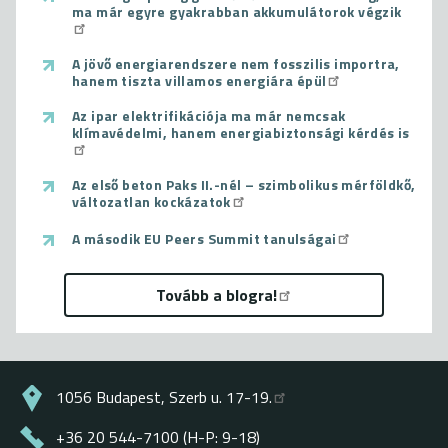
ma már egyre gyakrabban akkumulátorok végzik
A jövő energiarendszere nem fosszilis importra,
hanem tiszta villamos energiára épül
Az ipar elektrifikációja ma már nemcsak
klímavédelmi, hanem energiabiztonsági kérdés is
Az első beton Paks II.-nél – szimbolikus mérföldkő,
változatlan kockázatok
A második EU Peers Summit tanulságai
Tovább a blogra!
1056 Budapest, Szerb u. 17-19.
+36 20 544-7100 (H-P: 9-18)