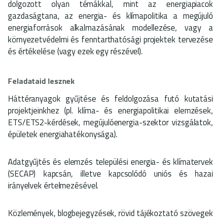
dolgozott olyan témákkal, mint az energiapiacok
gazdaságtana, az energia- és klímapolitika a megújuló
energiaforrások alkalmazásának modellezése, vagy a
környezetvédelmi és fenntarthatósági projektek tervezése
és értékelése (vagy ezek egy részével).
Feladataid lesznek
Háttéranyagok gyűjtése és feldolgozása futó kutatási
projektjeinkhez (pl. klíma- és energiapolitikai elemzések,
ETS/ETS2-kérdések, megújulóenergia-szektor vizsgálatok,
épületek energiahatékonysága).
Adatgyűjtés és elemzés települési energia- és klímatervek
(SECAP) kapcsán, illetve kapcsolódó uniós és hazai
irányelvek értelmezésével.
Közlemények, blogbejegyzések, rövid tájékoztató szövegek