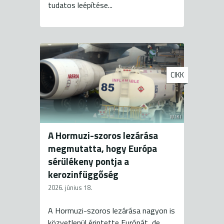
tudatos leépítése...
CIKK
WIKI
A Hormuzi-szoros lezárása
megmutatta, hogy Európa
sérülékeny pontja a
kerozinfüggőség
2026. június 18.
A Hormuzi-szoros lezárása nagyon is
közvetlenül érintette Európát, de