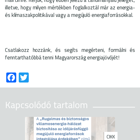
illetve, hogy milyen mértékben foglalkoztál már az energia-
és klímaszakpolitikával vagy a megújuló energiaforrásokkal.
Csatlakozz hozzánk, és segíts megérteni, formálni és
fenntarthatóbbá tenni Magyarország energiajövőjét!
Fa
T
ce
wi
b
tt
Kapcsolódó tartalom
o
er
ok
CIKK