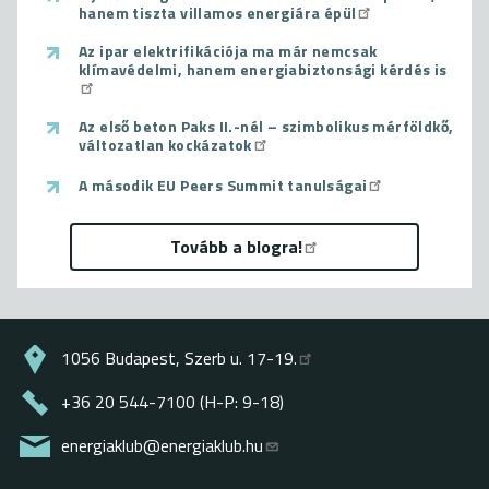
hanem tiszta villamos energiára épül
Az ipar elektrifikációja ma már nemcsak
klímavédelmi, hanem energiabiztonsági kérdés is
Az első beton Paks II.-nél – szimbolikus mérföldkő,
változatlan kockázatok
A második EU Peers Summit tanulságai
Tovább a blogra!
1056 Budapest, Szerb u. 17-19.
+36 20 544-7100 (H-P: 9-18)
energiaklub@energiaklub.hu