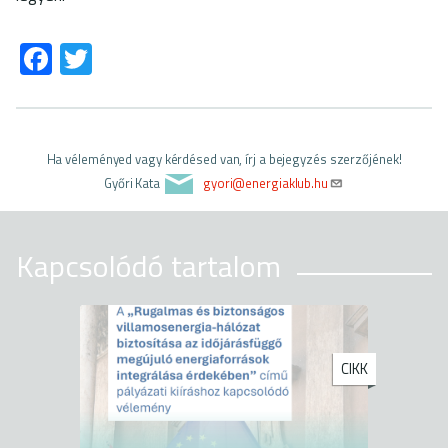
Fa
T
ce
wi
b
tt
o
er
Ha véleményed vagy kérdésed van, írj a bejegyzés szerzőjének!
ok
Győri Kata
gyori@energiaklub.hu
Kapcsolódó tartalom
CIKK