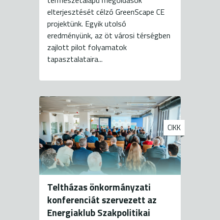
természetalapú megoldások
elterjesztését célzó GreenScape CE
projektünk. Egyik utolsó
eredményünk, az öt városi térségben
zajlott pilot folyamatok
tapasztalataira...
CIKK
Teltházas önkormányzati
konferenciát szervezett az
Energiaklub Szakpolitikai