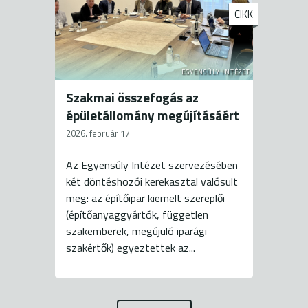
CIKK
EGYENSÚLY INTÉZET
Szakmai összefogás az
épületállomány megújításáért
2026. február 17.
Az Egyensúly Intézet szervezésében
két döntéshozói kerekasztal valósult
meg: az építőipar kiemelt szereplői
(építőanyaggyártók, független
szakemberek, megújuló iparági
szakértők) egyeztettek az...