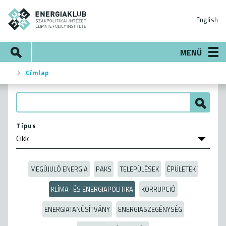
Ugrás
ENERGIAKLUB
a
English
tartalomra
Keresés
MENÜ
Címlap
Morzsa
Típus
MEGÚJULÓ ENERGIA
PAKS
TELEPÜLÉSEK
ÉPÜLETEK
KLÍMA- ÉS ENERGIAPOLITIKA
KORRUPCIÓ
ENERGIATANÚSÍTVÁNY
ENERGIASZEGÉNYSÉG