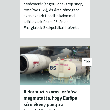
tanácsadók (angolul one-stop shop,
rövidítve OSS), és őket támogató
szervezetek tizedik alkalommal
találkoztak június 25-én az
Energiaklub Szakpolitikai Intézet...
CIKK
WIKI
A Hormuzi-szoros lezárása
megmutatta, hogy Európa
sérülékeny pontja a