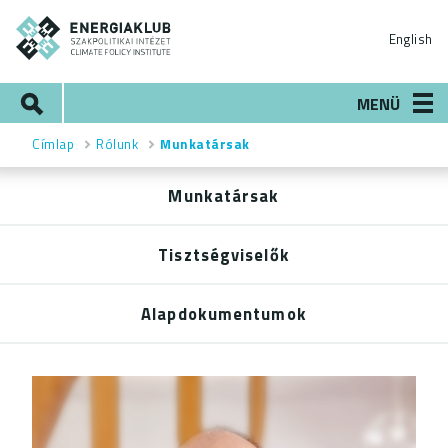
Ugrás
ENERGIAKLUB
a
English
tartalomra
Keresés
MENÜ
Címlap
Rólunk
Munkatársak
Morzsa
Munkatársak
Rólunk
menü
Tisztségviselők
Alapdokumentumok