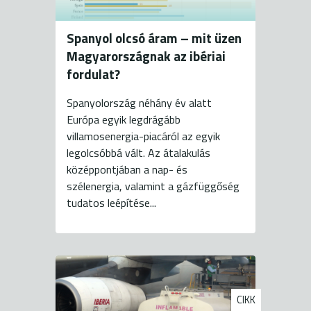
Spanyol olcsó áram – mit üzen
Magyarországnak az ibériai
fordulat?
Spanyolország néhány év alatt
Európa egyik legdrágább
villamosenergia-piacáról az egyik
legolcsóbbá vált. Az átalakulás
középpontjában a nap- és
szélenergia, valamint a gázfüggőség
tudatos leépítése...
CIKK