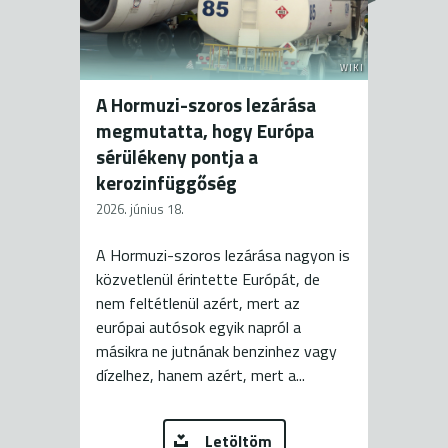
WIKI
A Hormuzi-szoros lezárása
megmutatta, hogy Európa
sérülékeny pontja a
kerozinfüggőség
2026. június 18.
A Hormuzi-szoros lezárása nagyon is
közvetlenül érintette Európát, de
nem feltétlenül azért, mert az
európai autósok egyik napról a
másikra ne jutnának benzinhez vagy
dízelhez, hanem azért, mert a...
Letöltöm