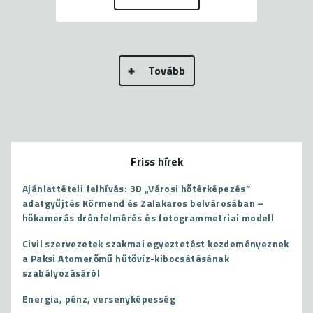
Tovább
Friss hírek
Ajánlattételi felhívás: 3D „Városi hőtérképezés”
adatgyűjtés Körmend és Zalakaros belvárosában –
hőkamerás drónfelmérés és fotogrammetriai modell
Civil szervezetek szakmai egyeztetést kezdeményeznek
a Paksi Atomerőmű hűtővíz-kibocsátásának
szabályozásáról
Energia, pénz, versenyképesség