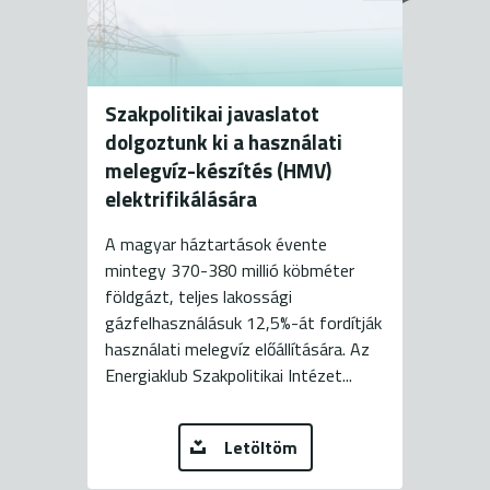
Szakpolitikai javaslatot
dolgoztunk ki a használati
melegvíz-készítés (HMV)
elektrifikálására
A magyar háztartások évente
mintegy 370-380 millió köbméter
földgázt, teljes lakossági
gázfelhasználásuk 12,5%-át fordítják
használati melegvíz előállítására. Az
Energiaklub Szakpolitikai Intézet...
Letöltöm