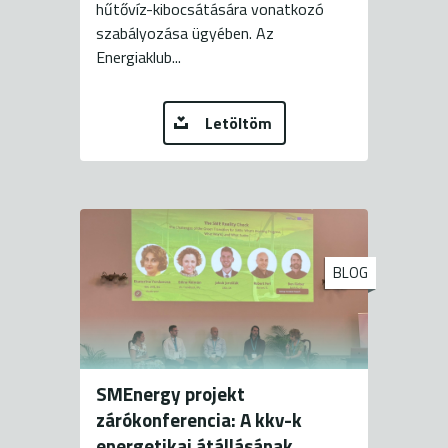
hűtővíz-kibocsátására vonatkozó
szabályozása ügyében. Az
Energiaklub...
Letöltöm
BLOG
SMEnergy projekt
zárókonferencia: A kkv-k
energetikai átállásának