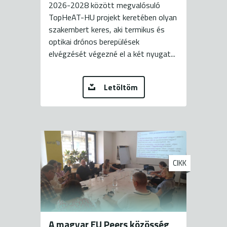
2026-2028 között megvalósuló
TopHeAT-HU projekt keretében olyan
szakembert keres, aki termikus és
optikai drónos berepülések
elvégzését végezné el a két nyugat...
Letöltöm
CIKK
A magyar EU Peers közösség