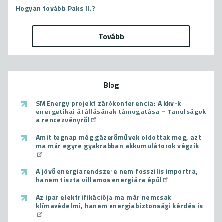
Hogyan tovább Paks II.?
Tovább
Blog
SMEnergy projekt zárókonferencia: A kkv-k
energetikai átállásának támogatása – Tanulságok
a rendezvényről
Amit tegnap még gázerőművek oldottak meg, azt
ma már egyre gyakrabban akkumulátorok végzik
A jövő energiarendszere nem fosszilis importra,
hanem tiszta villamos energiára épül
Az ipar elektrifikációja ma már nemcsak
klímavédelmi, hanem energiabiztonsági kérdés is