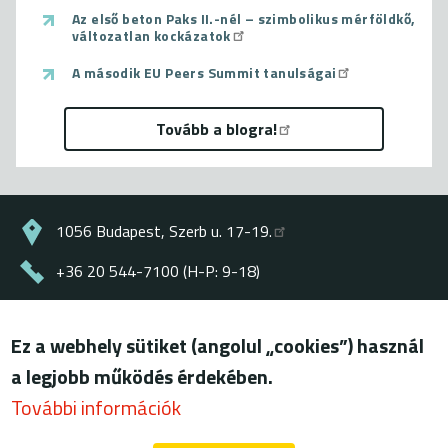
Az első beton Paks II.-nél – szimbolikus mérföldkő,
változatlan kockázatok
A második EU Peers Summit tanulságai
Tovább a blogra!
1056 Budapest, Szerb u. 17-19.
+36 20 544-7100 (H-P: 9-18)
energiaklub@energiaklub.hu
Ez a webhely sütiket (angolul „cookies”) használ
© ENERGIAKLUB - minden jog fenntartva
a legjobb működés érdekében.
Lábléc
felhasználási feltételek
További információk
adatkezelési tájékoztató