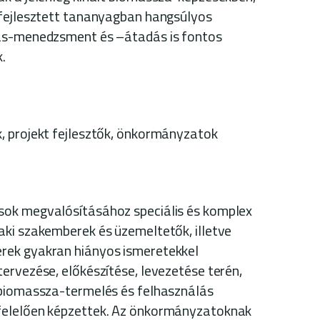
 fejlesztett tananyagban hangsúlyos
ás-menedzsment és –átadás is fontos
.
, projekt fejlesztők, önkormányzatok
ok megvalósításához speciális és komplex
ki szakemberek és üzemeltetők, illetve
rek gyakran hiányos ismeretekkel
ervezése, előkészítése, levezetése terén,
 biomassza-termelés és felhasználás
felelően képzettek. Az önkormányzatoknak