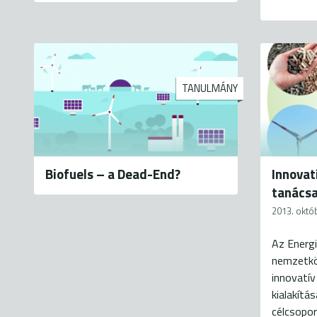
TANULMÁNY
Biofuels – a Dead-End?
Innovat
tanács
2013. októ
Az Energi
nemzetkö
innovatív
kialakítá
célcsopo