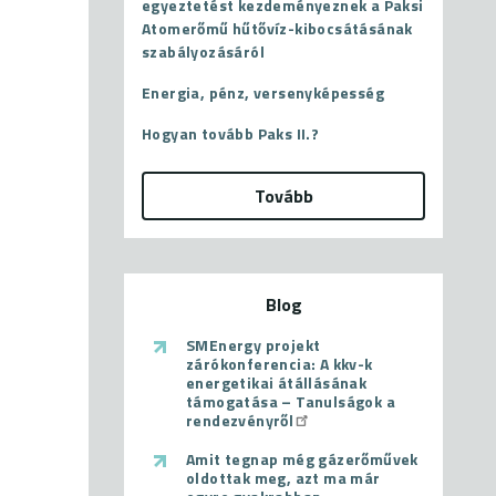
egyeztetést kezdeményeznek a Paksi
Atomerőmű hűtővíz-kibocsátásának
szabályozásáról
Energia, pénz, versenyképesség
Hogyan tovább Paks II.?
Tovább
Blog
SMEnergy projekt
zárókonferencia: A kkv-k
energetikai átállásának
támogatása – Tanulságok a
rendezvényről
Amit tegnap még gázerőművek
oldottak meg, azt ma már