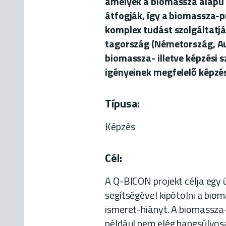
amelyek a biomassza alapú 
átfogják, így a biomassza-
komplex tudást szolgáltatjá
tagország (Németország, Au
biomassza- illetve képzési 
igényeinek megfelelő képzé
Típusa:
Képzés
Cél:
A Q-BICON projekt célja egy 
segítségével kipótolni a bi
ismeret-hiányt. A biomassza
például nem elég hangsúlyosa