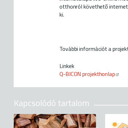
otthonról követhető internet
ki.
További információt a projekt
Linkek
Q-BICON projekthonlap
Kapcsolódó tartalom