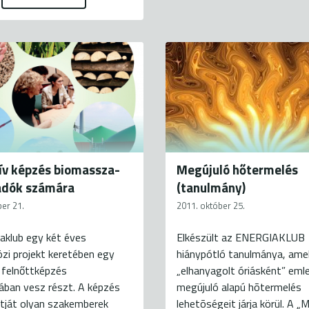
ív képzés biomassza-
Megújuló hőtermelés
adók számára
(tanulmány)
ber 21.
2011. október 25.
aklub egy két éves
Elkészült az ENERGIAKLUB
zi projekt keretében egy
hiánypótló tanulmánya, ame
 felnőttképzés
„elhanyagolt óriásként” eml
sában vesz részt. A képzés
megújuló alapú hõtermelés
rtját olyan szakemberek
lehetõségeit járja körül. A „