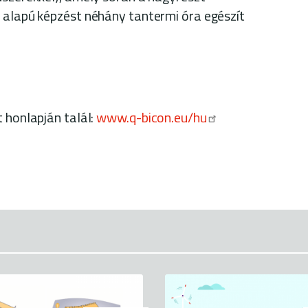
 alapú képzést néhány tantermi óra egészít
 honlapján talál:
www.q-bicon.eu/hu