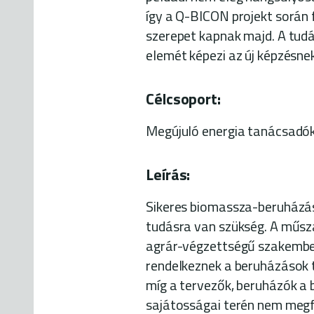
így a Q-BICON projekt során
szerepet kapnak majd. A tud
elemét képezi az új képzésnek
Célcsoport:
Megújuló energia tanácsadók
Leírás:
Sikeres biomassza-beruházás
tudásra van szükség. A műsza
agrár-végzettségű szakembe
rendelkeznek a beruházások t
míg a tervezők, beruházók a
sajátosságai terén nem meg