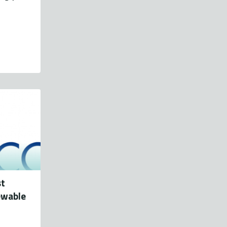
st
ewable