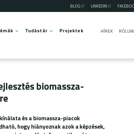
BLOG
LINKEDIN
FACEBO
Third
menu
Témák
Tudástár
Projektek
HÍREK
RÓLUN
Second
menu
jlesztés biomassza-
re
kínálata és a biomassza-piacok
dható, hogy hiányoznak azok a képzések,