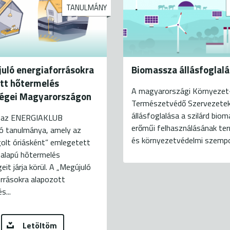
TANULMÁNY
uló energiaforrásokra
Biomassza állásfoglalá
tt hőtermelés
A magyarországi Környezet
ségei Magyarországon
Természetvédő Szervezete
állásfoglalása a szilárd bio
t az ENERGIAKLUB
erőműi felhasználásának te
ló tanulmánya, amely az
és környezetvédelmi szempon
olt óriásként” emlegetett
 alapú hõtermelés
eit járja körül. A „Megújuló
rrásokra alapozott
s...
Letöltöm