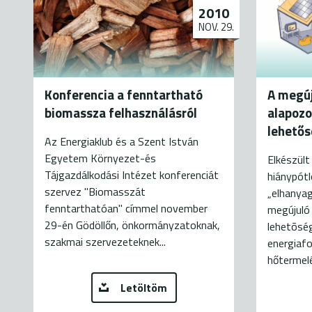
2010
NOV. 29.
Konferencia a fenntartható
A megúj
biomassza felhasználásról
alapozo
lehető
Az Energiaklub és a Szent István
Egyetem Környezet-és
Elkészül
Tájgazdálkodási Intézet konferenciát
hiánypót
szervez "Biomasszát
„elhanyag
fenntarthatóan" címmel november
megújuló
29-én Gödöllőn, önkormányzatoknak,
lehetõség
szakmai szervezeteknek...
energiafo
hőtermelé
Letöltöm