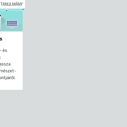
TANULMÁNY
s
- és
k
massza
rmészet-
tjairól.