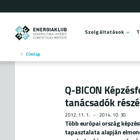
Ugrás
a
tartalomra
ENERGIAKLUB
Szolgáltatások
Main
menu
Címlap
Morzsa
Q-BICON Képzésfe
tanácsadók részé
2012. 11. 1.
2014. 10. 30.
Több európai ország képzés
tapasztalata alapján elmon