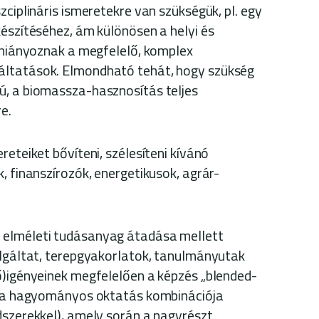
zciplináris ismeretekre van szükségük, pl. egy
készítéséhez, ám különösen a helyi és
n hiányoznak a megfelelő, komplex
áltatások. Elmondható tehát, hogy szükség
ú, a biomassza-hasznosítás teljes
e.
reteiket bővíteni, szélesíteni kívánó
, finanszírozók, energetikusok, agrár-
 elméleti tudásanyag átadása mellett
olgáltat, terepgyakorlatok, tanulmányutak
ő)igényeinek megfelelően a képzés „blended-
k (a hagyományos oktatás kombinációja
dszerekkel), amely során a nagyrészt