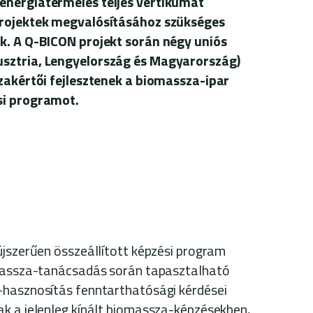
energiatermelés teljes vertikumát
projektek megvalósításához szükséges
k. A Q-BICON projekt során négy uniós
sztria, Lengyelország és Magyarország)
szakértői fejlesztenek a biomassza-ipar
si programot.
újszerűen összeállított képzési program
omassza-tanácsadás során tapasztalható
-hasznosítás fenntarthatósági kérdései
k a jelenleg kínált biomassza-képzésekben,