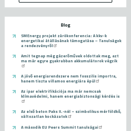
Blog
SMEnergy projekt zárókonferencia: A kkv-k
energetikai átállásának támogatása – Tanulságok
a rendezvényről
Amit tegnap még gázerőművek oldottak meg, azt
ma már egyre gyakrabban akkumulátorok végzik
A jövő energiarendszere nem fosszilis importra,
hanem tiszta villamos energiára épül
Az ipar elektrifikációja ma már nemcsak
klímavédelmi, hanem energiabiztonsági kérdés is
Az első beton Paks II.-nél – szimbolikus mérföldkő,
változatlan kockázatok
A második EU Peers Summit tanulságai