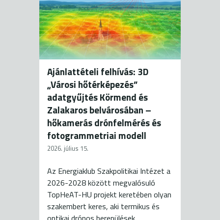
Ajánlattételi felhívás: 3D
„Városi hőtérképezés”
adatgyűjtés Körmend és
Zalakaros belvárosában –
hőkamerás drónfelmérés és
fotogrammetriai modell
2026. július 15.
Az Energiaklub Szakpolitikai Intézet a
2026-2028 között megvalósuló
TopHeAT-HU projekt keretében olyan
szakembert keres, aki termikus és
optikai drónos berepülések