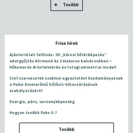
Tovább
Friss hírek
Ajánlattételi felhívás: 3D „Városi hőtérképezés”
adatgyűjtés Körmend és Zalakaros belvárosában –
hőkamerás drónfelmérés és fotogrammetriai modell
Civil szervezetek szakmai egyeztetést kezdeményeznek
a Paksi Atomerőmű hűtővíz-kibocsátásának
szabályozásáról
Energia, pénz, versenyképesség
Hogyan tovább Paks II.?
Tovább