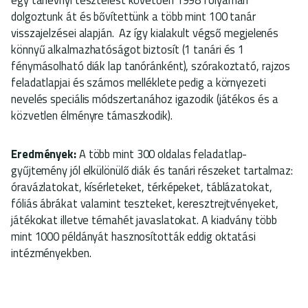
dolgoztunk át és bővítettünk a több mint 100 tanár
visszajelzései alapján. Az így kialakult végső megjelenés
könnyű alkalmazhatóságot biztosít (1 tanári és 1
fénymásolható diák lap tanóránként), szórakoztató, rajzos
feladatlapjai és számos melléklete pedig a környezeti
nevelés speciális módszertanához igazodik (játékos és a
közvetlen élményre támaszkodik).
Eredmények:
A több mint 300 oldalas feladatlap-
gyűjtemény jól elkülönülő diák és tanári részeket tartalmaz:
óravázlatokat, kísérleteket, térképeket, táblázatokat,
fóliás ábrákat valamint teszteket, keresztrejtvényeket,
játékokat illetve témahét javaslatokat. A kiadvány több
mint 1000 példányát hasznosították eddig oktatási
intézményekben.