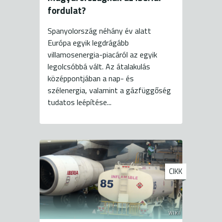
fordulat?
Spanyolország néhány év alatt
Európa egyik legdrágább
villamosenergia-piacáról az egyik
legolcsóbbá vált. Az átalakulás
középpontjában a nap- és
szélenergia, valamint a gázfüggőség
tudatos leépítése...
CIKK
WIKI