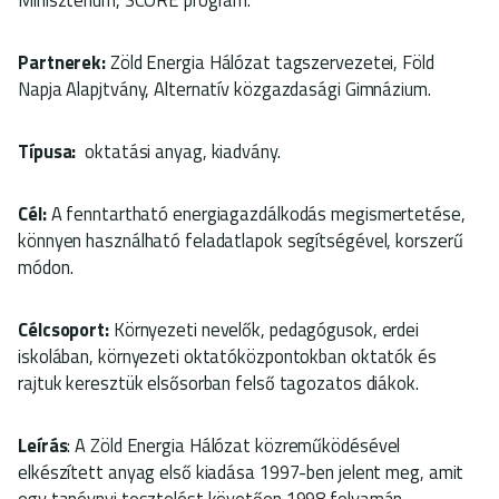
Partnerek:
Zöld Energia Hálózat tagszervezetei, Föld
Napja Alapjtvány, Alternatív közgazdasági Gimnázium.
Típusa:
oktatási anyag, kiadvány.
Cél:
A fenntartható energiagazdálkodás megismertetése,
könnyen használható feladatlapok segítségével, korszerű
módon.
Célcsoport:
Környezeti nevelők, pedagógusok, erdei
iskolában, környezeti oktatóközpontokban oktatók és
rajtuk keresztük elsősorban felső tagozatos diákok.
Leírás
: A Zöld Energia Hálózat közreműködésével
elkészített anyag első kiadása 1997-ben jelent meg, amit
egy tanévnyi tesztelést követően 1998 folyamán