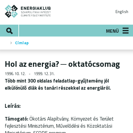
Ugrás
ENERGIAKLUB
a
English
tartalomra
Keresés
MENÜ
Címlap
Morzsa
Hol az energia? ─ oktatócsomag
1996. 10. 12.
1999. 12. 31.
Több mint 300 oldalas feladatlap-gyűjtemény jól
elkülönülő diák és tanári részekkel az energiáról.
Leírás:
Támogató:
Ökotárs Alapítvány, Környezet és Terület
fejlesztési Minisztérium, Művelődési és Közoktatási
Minisztérium, SCORE program.