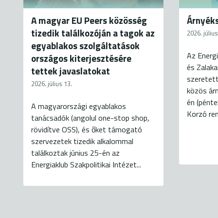
A magyar EU Peers közösség
Árnyéks
tizedik találkozóján a tagok az
2026. július
egyablakos szolgáltatások
Az Energi
országos kiterjesztésére
és Zalak
tettek javaslatokat
szeretett
2026. július 13.
közös árn
én (pénte
A magyarországi egyablakos
Korzó ren
tanácsadók (angolul one-stop shop,
rövidítve OSS), és őket támogató
szervezetek tizedik alkalommal
találkoztak június 25-én az
Energiaklub Szakpolitikai Intézet...