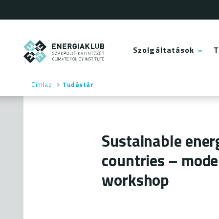
Ugrás
a
tartalomra
ENERGIAKLUB
Szolgáltatások
Main
menu
Címlap
Tudástár
Morzsa
Sustainable ener
countries – mode
workshop