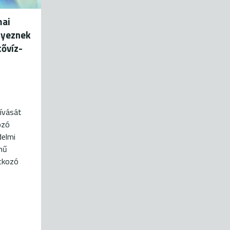
mai
nyeznek
ővíz-
ívását
ozó
delmi
mű
tkozó