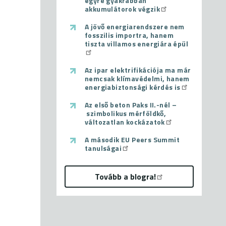
egyre gyakrabban
akkumulátorok végzik
A jövő energiarendszere nem
fosszilis importra, hanem
tiszta villamos energiára épül
Az ipar elektrifikációja ma már
nemcsak klímavédelmi, hanem
energiabiztonsági kérdés is
Az első beton Paks II.-nél –
szimbolikus mérföldkő,
változatlan kockázatok
A második EU Peers Summit
tanulságai
Tovább a blogra!