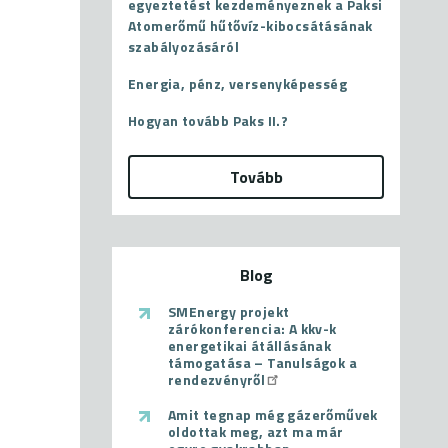
egyeztetést kezdeményeznek a Paksi
Atomerőmű hűtővíz-kibocsátásának
szabályozásáról
Energia, pénz, versenyképesség
Hogyan tovább Paks II.?
Tovább
Blog
SMEnergy projekt
zárókonferencia: A kkv-k
energetikai átállásának
támogatása – Tanulságok a
rendezvényről
Amit tegnap még gázerőművek
oldottak meg, azt ma már