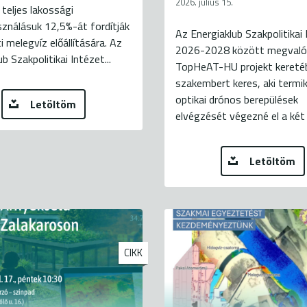
2026. július 15.
 teljes lakossági
ználásuk 12,5%-át fordítják
Az Energiaklub Szakpolitikai 
i melegvíz előállítására. Az
2026-2028 között megvaló
b Szakpolitikai Intézet...
TopHeAT-HU projekt kereté
szakembert keres, aki termi
optikai drónos berepülések
Letöltöm
elvégzését végezné el a két 
Letöltöm
CIKK