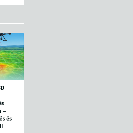
3D
és
n –
és és
ll