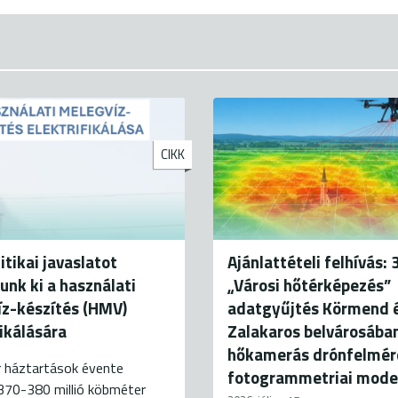
CIKK
itikai javaslatot
Ajánlattételi felhívás: 
unk ki a használati
„Városi hőtérképezés”
z-készítés (HMV)
adatgyűjtés Körmend 
fikálására
Zalakaros belvárosába
hőkamerás drónfelmér
 háztartások évente
fotogrammetriai mode
370-380 millió köbméter