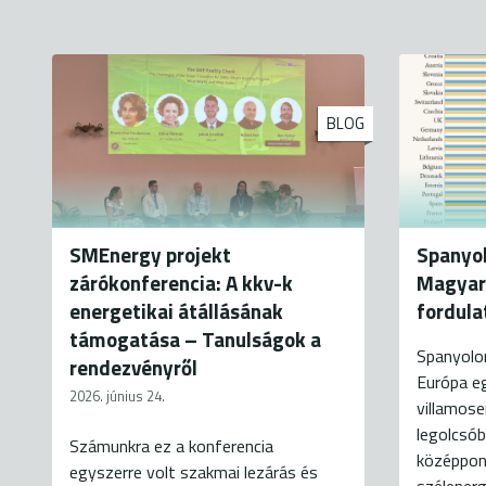
BLOG
SMEnergy projekt
Spanyol
zárókonferencia: A kkv-k
Magyaro
energetikai átállásának
fordula
támogatása – Tanulságok a
Spanyolo
rendezvényről
Európa e
2026. június 24.
villamose
legolcsób
Számunkra ez a konferencia
középpon
egyszerre volt szakmai lezárás és