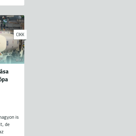
CIKK
WIKI
rása
ópa
nagyon is
t, de
az