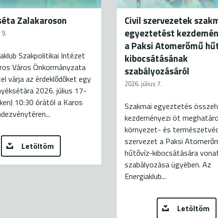
éta Zalakaroson
Civil szervezetek szak
egyeztetést kezdemé
 9.
a Paksi Atomerőmű hűt
aklub Szakpolitikai Intézet
kibocsátásának
aros Város Önkormányzata
szabályozásáról
el várja az érdeklődőket egy
2026. július 7.
yéksétára 2026. július 17-
ken) 10:30 órától a Karos
Szakmai egyeztetés összeh
dezvénytéren...
kezdeményezi öt meghatár
környezet- és természetvé
szervezet a Paksi Atomerő
Letöltöm
hűtővíz-kibocsátására vona
szabályozása ügyében. Az
Energiaklub...
Letöltöm