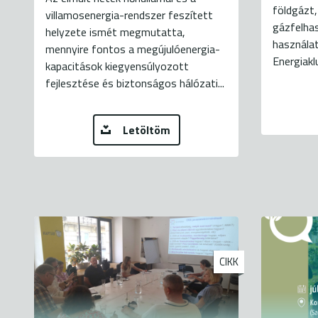
földgázt,
villamosenergia-rendszer feszített
gázfelhas
helyzete ismét megmutatta,
használat
mennyire fontos a megújulóenergia-
Energiaklu
kapacitások kiegyensúlyozott
fejlesztése és biztonságos hálózati...
Letöltöm
CIKK