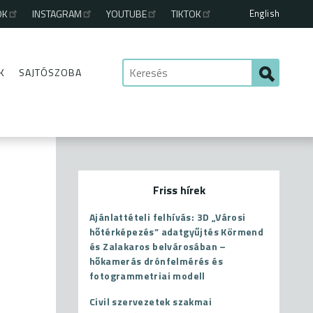
English
OK
INSTAGRAM
YOUTUBE
TIKTOK
K
SAJTÓSZOBA
Friss hírek
Ajánlattételi felhívás: 3D „Városi
hőtérképezés” adatgyűjtés Körmend
és Zalakaros belvárosában –
hőkamerás drónfelmérés és
fotogrammetriai modell
Civil szervezetek szakmai