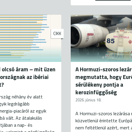
CIKK
 olcsó áram – mit üzen
A Hormuzi-szoros lezá
rszágnak az ibériai
megmutatta, hogy Eur
t?
sérülékeny pontja a
kerozinfüggőség
rszág néhány év alatt
2026. június 18.
gyik legdrágább
nergia-piacáról az egyik
A Hormuzi-szoros lezárása 
bá vált. Az átalakulás
közvetlenül érintette Európá
tjában a nap- és
nem feltétlenül azért, mert 