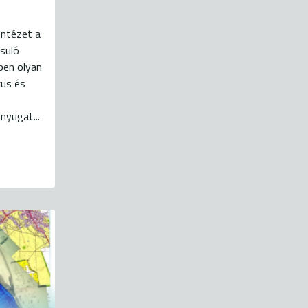
Intézet a
suló
ben olyan
kus és
nyugat...