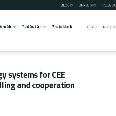
BLOG
LINKEDIN
FACEBO
Third
menu
Témák
Tudástár
Projektek
HÍREK
RÓLUN
Second
menu
gy systems for CEE
lling and cooperation