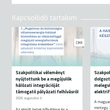
Kapcsolódó tartalom
CIKK
Szakpolitikai véleményt
Szakpol
nyújtottunk be a megújulók
dolgozt
hálózati integrációját
melegví
támogató pályázati felhívásról
elektri
2026. augusztus 5.
A magyar
mintegy 
Az elmúlt hetek hőhullámai és a