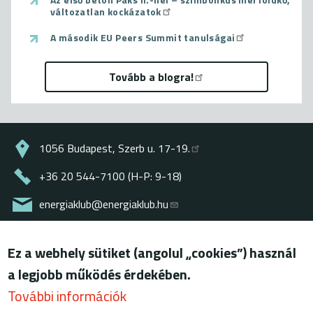
változatlan kockázatok
A második EU Peers Summit tanulságai
Tovább a blogra!
1056 Budapest, Szerb u. 17-19.
+36 20 544-7100 (H-P: 9-18)
energiaklub@energiaklub.hu
© ENERGIAKLUB - minden jog fenntartva
Ez a webhely sütiket (angolul „cookies”) használ
Lábléc
felhasználási feltételek
a legjobb működés érdekében.
adatkezelési tájékoztató
További információk
blog (archív)