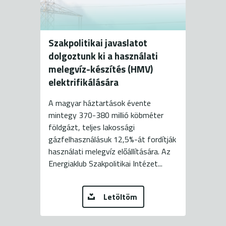
Szakpolitikai javaslatot
dolgoztunk ki a használati
melegvíz-készítés (HMV)
elektrifikálására
A magyar háztartások évente
mintegy 370-380 millió köbméter
földgázt, teljes lakossági
gázfelhasználásuk 12,5%-át fordítják
használati melegvíz előállítására. Az
Energiaklub Szakpolitikai Intézet...
Letöltöm