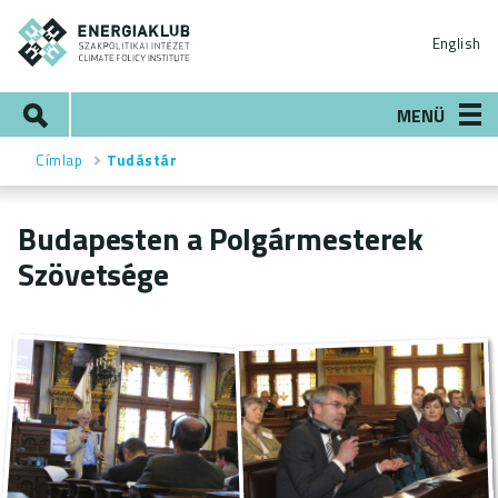
Ugrás
ENERGIAKLUB
a
English
tartalomra
Keresés
MENÜ
Címlap
Tudástár
Morzsa
Budapesten a Polgármesterek
Szövetsége