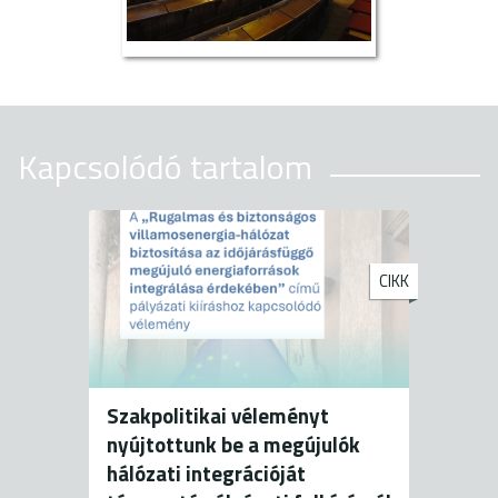
Kapcsolódó tartalom
CIKK
Szakpolitikai véleményt
nyújtottunk be a megújulók
hálózati integrációját