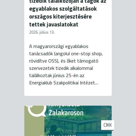
tizedik találkozóján a tagok az
egyablakos szolgáltatások
országos kiterjesztésére
tettek javaslatokat
2026. július 13.
A magyarországi egyablakos
tanácsadók (angolul one-stop shop,
rövidítve OSS), és őket támogató
szervezetek tizedik alkalommal
találkoztak június 25-én az
Energiaklub Szakpolitikai Intézet...
CIKK