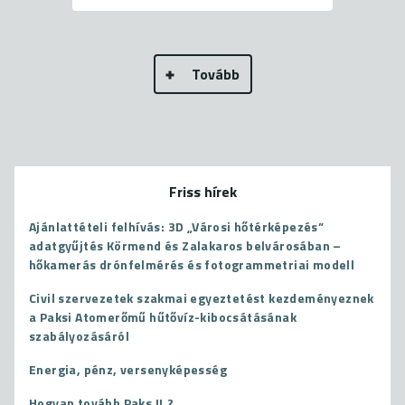
Tovább
Friss hírek
Ajánlattételi felhívás: 3D „Városi hőtérképezés”
adatgyűjtés Körmend és Zalakaros belvárosában –
hőkamerás drónfelmérés és fotogrammetriai modell
Civil szervezetek szakmai egyeztetést kezdeményeznek
a Paksi Atomerőmű hűtővíz-kibocsátásának
szabályozásáról
Energia, pénz, versenyképesség
Hogyan tovább Paks II.?