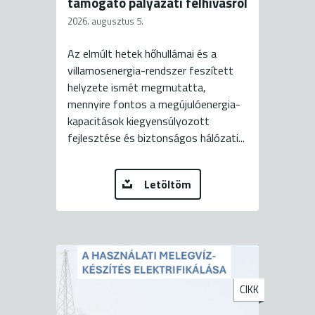
támogató pályázati felhívásról
2026. augusztus 5.
Az elmúlt hetek hőhullámai és a
villamosenergia-rendszer feszített
helyzete ismét megmutatta,
mennyire fontos a megújulóenergia-
kapacitások kiegyensúlyozott
fejlesztése és biztonságos hálózati...
Letöltöm
CIKK