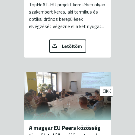
TopHeAT-HU projekt keretében olyan
szakembert keres, aki termikus és
optikai drónos berepülések
elvégzését végezné el a két nyugat...
Letöltöm
CIKK
A magyar EU Peers közösség