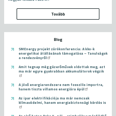
Tovább
Blog
SMEnergy projekt zárókonferencia: A kkv-k
energetikai átállásának támogatása – Tanulságok
a rendezvényről
Amit tegnap még gázerőművek oldottak meg, azt
ma már egyre gyakrabban akkumulátorok végzik
A jövő energiarendszere nem fosszilis importra,
hanem tiszta villamos energiára épül
Az ipar elektrifikációja ma már nemcsak
klímavédelmi, hanem energiabiztonsági kérdés is
Az első beton Paks II.-nél – szimbolikus mérföldkő,