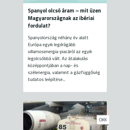
Spanyol olcsó áram – mit üzen
Magyarországnak az ibériai
fordulat?
Spanyolország néhány év alatt
Európa egyik legdrágább
villamosenergia-piacáról az egyik
legolcsóbbá vált. Az átalakulás
középpontjában a nap- és
szélenergia, valamint a gázfüggőség
tudatos leépítése...
CIKK