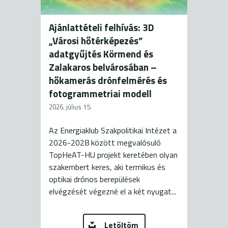
Ajánlattételi felhívás: 3D
„Városi hőtérképezés”
adatgyűjtés Körmend és
Zalakaros belvárosában –
hőkamerás drónfelmérés és
fotogrammetriai modell
2026. július 15.
Az Energiaklub Szakpolitikai Intézet a
2026-2028 között megvalósuló
TopHeAT-HU projekt keretében olyan
szakembert keres, aki termikus és
optikai drónos berepülések
elvégzését végezné el a két nyugat...
Letöltöm