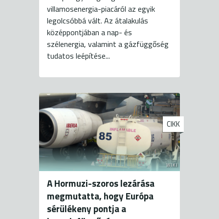
villamosenergia-piacáról az egyik
legolcsóbbá vált. Az átalakulás
középpontjában a nap- és
szélenergia, valamint a gázfüggőség
tudatos leépítése...
CIKK
WIKI
A Hormuzi-szoros lezárása
megmutatta, hogy Európa
sérülékeny pontja a