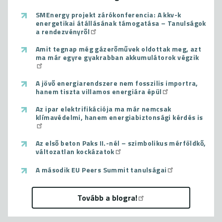
SMEnergy projekt zárókonferencia: A kkv-k
energetikai átállásának támogatása – Tanulságok
a rendezvényről
Amit tegnap még gázerőművek oldottak meg, azt
ma már egyre gyakrabban akkumulátorok végzik
A jövő energiarendszere nem fosszilis importra,
hanem tiszta villamos energiára épül
Az ipar elektrifikációja ma már nemcsak
klímavédelmi, hanem energiabiztonsági kérdés is
Az első beton Paks II.-nél – szimbolikus mérföldkő,
változatlan kockázatok
A második EU Peers Summit tanulságai
Tovább a blogra!