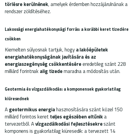
törlésre kerülnének
, amelyek érdemben hozzájárulnának a
rendszer zöldítéséhez.
Lakossági energiahatékonysági forrás: a korábbi keret tizedére
csökken
Kiemelten súlyosnak tartjuk, hogy
a lakóépületek
energiahatékonyságának javítására és az
energiaszegénység csökkentésére
eredetileg szánt 228
milliárd forintnak
alig tizede
maradna a módosítás után.
Geotermia és vízgazdálkodás: a komponensek gyakorlatilag
kiüresednek
A
geotermikus energia
hasznosítására szánt közel 150
milliárd forintos keret
teljes egészében eltűnik
a
tervezetből. A
vízgazdálkodási fejlesztésekre
szánt
komponens is gyakorlatilag kiüresedik: a tervezett 14