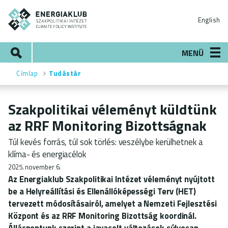
Ugrás
ENERGIAKLUB
a
English
tartalomra
Keresés
MENÜ
Címlap
Tudástár
Morzsa
Szakpolitikai véleményt küldtünk
az RRF Monitoring Bizottságnak
Túl kevés forrás, túl sok törlés: veszélybe kerülhetnek a
klíma- és energiacélok
2025. november 6.
Az Energiaklub Szakpolitikai Intézet véleményt nyújtott
be a
Helyreállítási és Ellenállóképességi Terv (HET)
tervezett módosításairól, amelyet a Nemzeti Fejlesztési
Központ és az RRF Monitoring Bizottság koordinál.
Álláspontunk szerint a javasolt változások súlyosan