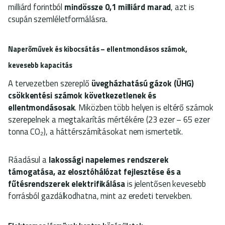
milliárd forintból
mindössze 0,1 milliárd marad
, azt is
csupán szemléletformálásra.
Naperőművek és kibocsátás – ellentmondásos számok,
kevesebb kapacitás
A tervezetben szereplő
üvegházhatású gázok (ÜHG)
csökkentési számok következetlenek és
ellentmondásosak
. Miközben több helyen is eltérő számok
szerepelnek a megtakarítás mértékére (23 ezer – 65 ezer
tonna CO₂), a háttérszámításokat nem ismertetik.
Ráadásul a
lakossági napelemes rendszerek
támogatása, az elosztóhálózat fejlesztése és a
fűtésrendszerek elektrifikálása
is jelentősen kevesebb
forrásból gazdálkodhatna, mint az eredeti tervekben.