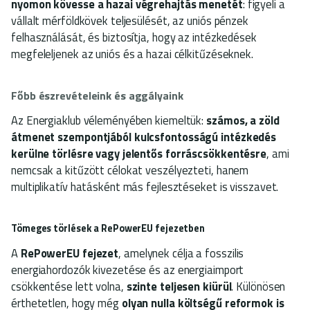
nyomon kövesse a hazai végrehajtás menetét
: figyeli a
vállalt mérföldkövek teljesülését, az uniós pénzek
felhasználását, és biztosítja, hogy az intézkedések
megfeleljenek az uniós és a hazai célkitűzéseknek.
Főbb észrevételeink és aggályaink
Az Energiaklub véleményében kiemeltük:
számos, a zöld
átmenet szempontjából kulcsfontosságú intézkedés
kerülne törlésre vagy jelentős forráscsökkentésre
, ami
nemcsak a kitűzött célokat veszélyezteti, hanem
multiplikatív hatásként más fejlesztéseket is visszavet.
Tömeges törlések a RePowerEU fejezetben
A
RePowerEU fejezet
, amelynek célja a fosszilis
energiahordozók kivezetése és az energiaimport
csökkentése lett volna,
szinte teljesen kiürül
. Különösen
érthetetlen, hogy még
olyan nulla költségű reformok is