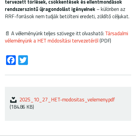
tervezett törlések, csökkentések és ellentmondások
rendszerszintű újragondolást igényelnek
– különben az
RRF-források nem tudják betölteni eredeti, zöldítő céljukat.
📄 A véleményünk teljes szövege itt olvasható:
Társadalmi
véleményünk a HET módosítási tervezetéről
(PDF)
Fa
T
ce
wi
b
tt
o
er
ok
2025_10_27_HET-modositas_velemeny.pdf
(184.86 KB)