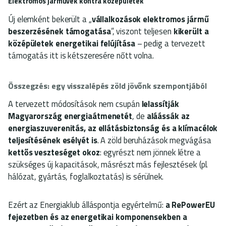
Elektromos járművek kontra középületek
Új elemként bekerült a „
vállalkozások elektromos jármű
beszerzésének támogatása
”, viszont teljesen
kikerült a
középületek energetikai felújítása
– pedig a tervezett
támogatás itt is kétszeresére nőtt volna.
Összegzés: egy visszalépés zöld jövőnk szempontjából
A tervezett módosítások nem csupán
lelassítják
Magyarország energiaátmenetét
, de
aláássák az
energiaszuverenitás, az ellátásbiztonság és a klímacélok
teljesítésének esélyét is
. A zöld beruházások megvágása
kettős veszteséget okoz
: egyrészt nem jönnek létre a
szükséges új kapacitások, másrészt más fejlesztések (pl.
hálózat, gyártás, foglalkoztatás) is sérülnek.
Ezért az Energiaklub álláspontja egyértelmű:
a RePowerEU
fejezetben és az energetikai komponensekben a