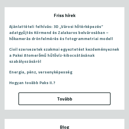
Friss hírek
Ajánlattételi felhívás: 3D „Városi hőtérképezés”
adatgyűjtés Körmend és Zalakaros belvárosában –
hőkamerás drónfelmérés és fotogrammetriai modell
Civil szervezetek szakmai egyeztetést kezdeményeznek
a Paksi Atomerőmű hűtővíz-kibocsátásának
szabályozásáról
Energia, pénz, versenyképesség
Hogyan tovább Paks II.?
Tovább
Blog