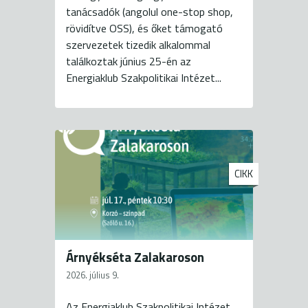
tanácsadók (angolul one-stop shop,
rövidítve OSS), és őket támogató
szervezetek tizedik alkalommal
találkoztak június 25-én az
Energiaklub Szakpolitikai Intézet...
CIKK
Árnyékséta Zalakaroson
2026. július 9.
Az Energiaklub Szakpolitikai Intézet