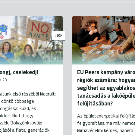
CIKK
STEBO VZW
ongj, cselekedj!
EU Peers kampány váro
régiók számára: hogya
s 28.
segíthet az egyablako
atunk első részéből kiderült:
tanácsadás a lakóépül
k döntő többsége
felújításában?
ongással küzd, és
k kell őket, hogy
Az épületenergetikai felújít
sék. Bolygónk jövője
felgyorsítása ma már nemc
ából a fiatal generációk
klímavédelmi kérdés, hanem