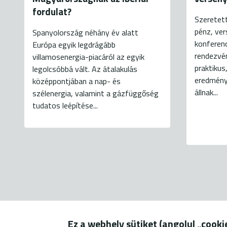
fordulat?
Szeretett
pénz, ve
Spanyolország néhány év alatt
konferen
Európa egyik legdrágább
rendezvé
villamosenergia-piacáról az egyik
praktikus
legolcsóbbá vált. Az átalakulás
eredményo
középpontjában a nap- és
állnak...
szélenergia, valamint a gázfüggőség
tudatos leépítése...
Ez a webhely sütiket (angolul „cook
1056 Budapest, Szerb u. 17-