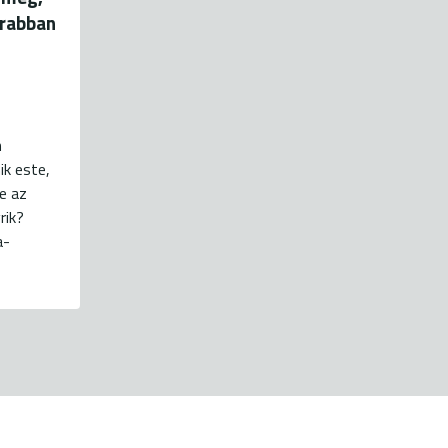
krabban
n
ik este,
e az
rik?
a-
energiaklub@energiaklub.hu