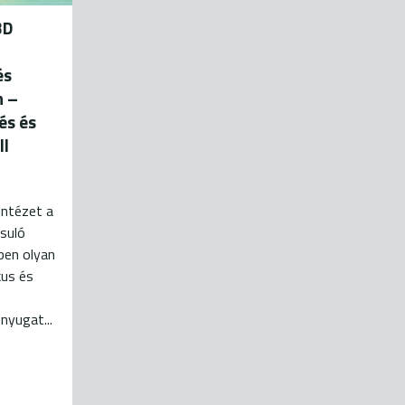
3D
és
n –
és és
ll
Intézet a
suló
ben olyan
kus és
nyugat...