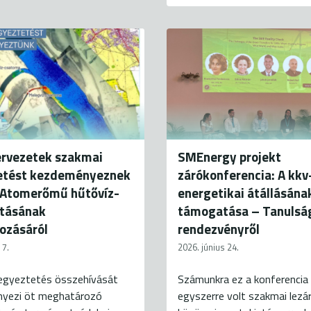
zervezetek szakmai
SMEnergy projekt
etést kezdeményeznek
zárókonferencia: A kkv
 Atomerőmű hűtővíz-
energetikai átállásána
átásának
támogatása – Tanulsá
ozásáról
rendezvényről
 7.
2026. június 24.
egyeztetés összehívását
Számunkra ez a konferencia
yezi öt meghatározó
egyszerre volt szakmai lezá