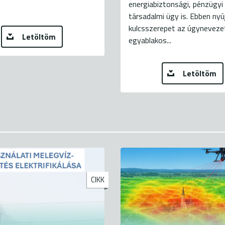
energiabiztonsági, pénzügyi
társadalmi ügy is. Ebben ny
kulcsszerepet az úgyneveze
Letöltöm
egyablakos...
Letöltöm
CIKK