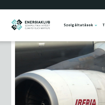
Ugrás
a
tartalomra
ENERGIAKLUB
Szolgáltatások
Main
menu