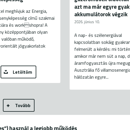
azt ma már egyre gya
el meghívjuk az Energia,
akkumulátorok végzik
rsenyképesség című szakmai
2026. június 10.
ciára és workshopra! A
ny középpontjában olyan
A nap- és szélenergiával
, valóban működő,
kapcsolatban sokáig gyakra
rientált jógyakorlatok
felmerült a kérdés: mi történ
amikor már nem süt a nap, d
áramfogyasztás újra megug
Ausztrália fő villamosenergi
Letöltöm
hálózatán egyre...
Tovább
ies”) használ a legjobb működés
19.
+36 20 544-7100 (H-P: 9-18)