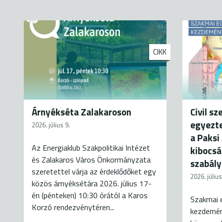
CIKK
Árnyékséta Zalakaroson
Civil s
egyezt
2026. július 9.
a Paksi
Az Energiaklub Szakpolitikai Intézet
kibocs
és Zalakaros Város Önkormányzata
szabály
szeretettel várja az érdeklődőket egy
2026. július
közös árnyéksétára 2026. július 17-
én (pénteken) 10:30 órától a Karos
Szakmai 
Korzó rendezvénytéren...
kezdemén