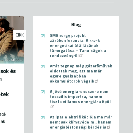
Blog
CIKK
SMEnergy projekt
zárókonferencia: A kkv-k
energetikai átállásának
támogatása – Tanulságok a
rendezvényről
 – LUC GIJBELS
Amit tegnap még gázerőművek
sok és
oldottak meg, azt ma már
egyre gyakrabban
n
akkumulátorok végzik
s
A jövő energiarendszere nem
etek
fosszilis importra, hanem
tiszta villamos energiára épül
ások
Az ipar elektrifikációja ma már
sak
nemcsak klímavédelmi, hanem
energiabiztonsági kérdés is