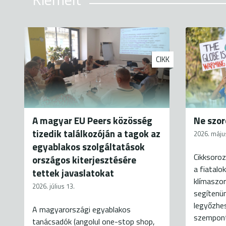
CIKK
A magyar EU Peers közösség
Ne szor
tizedik találkozóján a tagok az
2026. máju
egyablakos szolgáltatások
Cikksoroz
országos kiterjesztésére
a fiatalo
tettek javaslatokat
klímaszor
2026. július 13.
segítenün
legyőzhes
A magyarországi egyablakos
szempontj
tanácsadók (angolul one-stop shop,