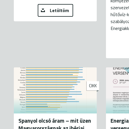
környeze
szerveze
Letöltöm
hűtővíz-
szabályo
Energiaklu
CIKK
Spanyol olcsó áram – mit üzen
Energia
Magyarországnak az ibériai
versen