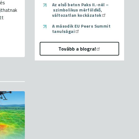
 és
Az első beton Paks II.-nél –
újthatnak
szimbolikus mérföldkő,
változatlan kockázatok
tt
A második EU Peers Summit
tanulságai
Tovább a blogra!