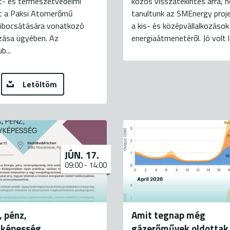
t- és természetvédelmi
közös visszatekintés arra, 
t a Paksi Atomerőmű
tanultunk az SMEnergy proj
kibocsátására vonatkozó
a kis- és középvállalkozások
zása ügyében. Az
energiaátmenetéről. Jó volt lá
b...
Letöltöm
JÚN. 17.
09:00
-
14:00
, pénz,
Amit tegnap még
yképesség
gázerőművek oldottak