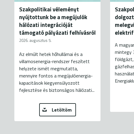
Szakpolitikai véleményt
Szakpol
nyújtottunk be a megújulók
dolgozt
hálózati integrációját
melegví
támogató pályázati felhívásról
elektri
2026. augusztus 5.
A magyar
mintegy 
Az elmúlt hetek hőhullámai és a
földgázt,
villamosenergia-rendszer feszített
gázfelhas
helyzete ismét megmutatta,
használat
mennyire fontos a megújulóenergia-
Energiaklu
kapacitások kiegyensúlyozott
fejlesztése és biztonságos hálózati...
Letöltöm