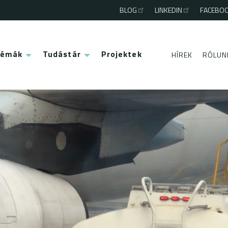
BLOG
LINKEDIN
FACEBO
Third
menu
Témák
Tudástár
Projektek
HÍREK
RÓLUN
Second
menu