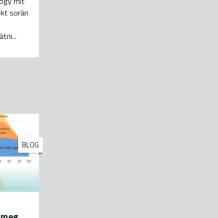
hogy mit
ekt során
tni...
BLOG
 meg,