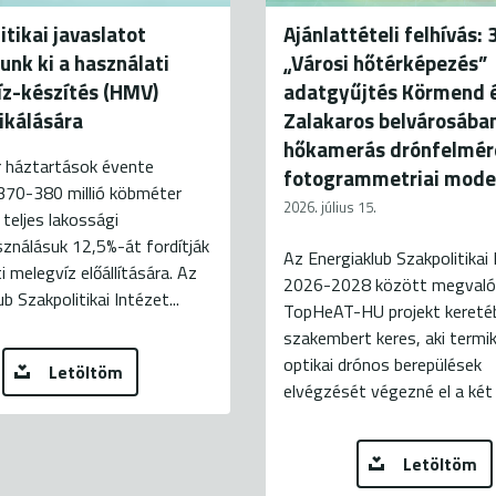
itikai javaslatot
Ajánlattételi felhívás: 
unk ki a használati
„Városi hőtérképezés”
z-készítés (HMV)
adatgyűjtés Körmend 
fikálására
Zalakaros belvárosába
hőkamerás drónfelmér
 háztartások évente
fotogrammetriai mode
370-380 millió köbméter
2026. július 15.
 teljes lakossági
ználásuk 12,5%-át fordítják
Az Energiaklub Szakpolitikai 
i melegvíz előállítására. Az
2026-2028 között megvaló
b Szakpolitikai Intézet...
TopHeAT-HU projekt kereté
szakembert keres, aki termi
optikai drónos berepülések
Letöltöm
elvégzését végezné el a két 
Letöltöm