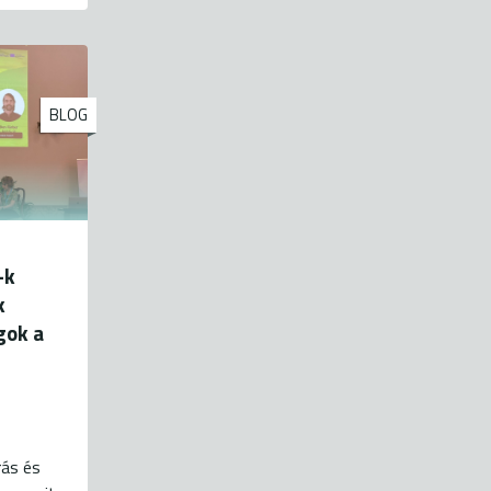
BLOG
-k
k
gok a
rás és