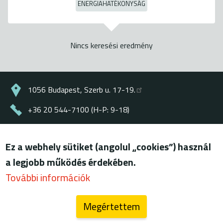
ENERGIAHATÉKONYSÁG
Nincs keresési eredmény
1056 Budapest, Szerb u. 17-19.
+36 20 544-7100 (H-P: 9-18)
energiaklub@energiaklub.hu
Ez a webhely sütiket (angolul „cookies”) használ
© ENERGIAKLUB - minden jog fenntartva
a legjobb működés érdekében.
Lábléc
felhasználási feltételek
További információk
adatkezelési tájékoztató
Megértettem
blog (archív)