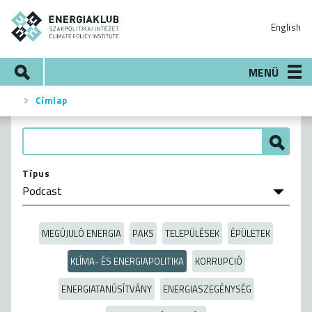
Ugrás
ENERGIAKLUB
a
English
tartalomra
Keresés
MENÜ
Címlap
Morzsa
Típus
MEGÚJULÓ ENERGIA
PAKS
TELEPÜLÉSEK
ÉPÜLETEK
KLÍMA- ÉS ENERGIAPOLITIKA
KORRUPCIÓ
ENERGIATANÚSÍTVÁNY
ENERGIASZEGÉNYSÉG