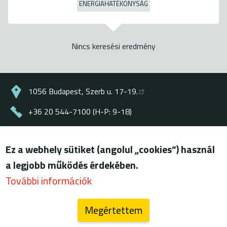
ENERGIAHATÉKONYSÁG
Nincs keresési eredmény
1056 Budapest, Szerb u. 17-19.
+36 20 544-7100 (H-P: 9-18)
energiaklub@energiaklub.hu
Ez a webhely sütiket (angolul „cookies”) használ
© ENERGIAKLUB - minden jog fenntartva
a legjobb működés érdekében.
Lábléc
felhasználási feltételek
További információk
adatkezelési tájékoztató
Megértettem
blog (archív)