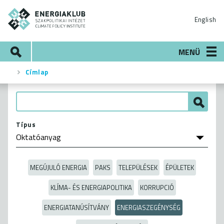
Ugrás
ENERGIAKLUB
a
English
tartalomra
Keresés
MENÜ
Címlap
Morzsa
Típus
MEGÚJULÓ ENERGIA
PAKS
TELEPÜLÉSEK
ÉPÜLETEK
KLÍMA- ÉS ENERGIAPOLITIKA
KORRUPCIÓ
ENERGIATANÚSÍTVÁNY
ENERGIASZEGÉNYSÉG