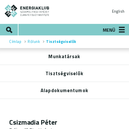
Ugrás
ENERGIAKLUB
a
English
tartalomra
Keresés
MENÜ
Címlap
Rólunk
Tisztségviselők
Morzsa
Munkatársak
Rólunk
menü
Tisztségviselők
Alapdokumentumok
Csizmadia Péter