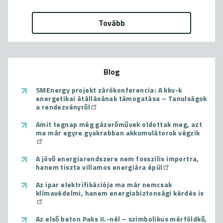
Tovább
Blog
SMEnergy projekt zárókonferencia: A kkv-k
energetikai átállásának támogatása – Tanulságok
a rendezvényről
Amit tegnap még gázerőművek oldottak meg, azt
ma már egyre gyakrabban akkumulátorok végzik
A jövő energiarendszere nem fosszilis importra,
hanem tiszta villamos energiára épül
Az ipar elektrifikációja ma már nemcsak
klímavédelmi, hanem energiabiztonsági kérdés is
Az első beton Paks II.-nél – szimbolikus mérföldkő,