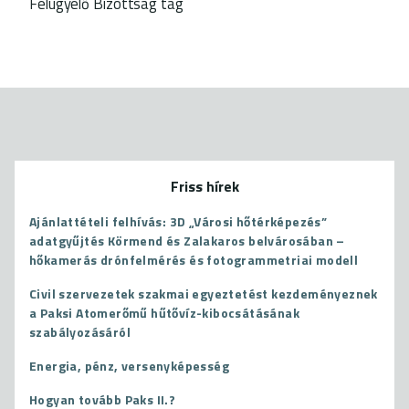
Felügyelő Bizottság tag
Friss hírek
Ajánlattételi felhívás: 3D „Városi hőtérképezés”
adatgyűjtés Körmend és Zalakaros belvárosában –
hőkamerás drónfelmérés és fotogrammetriai modell
Civil szervezetek szakmai egyeztetést kezdeményeznek
a Paksi Atomerőmű hűtővíz-kibocsátásának
szabályozásáról
Energia, pénz, versenyképesség
Hogyan tovább Paks II.?