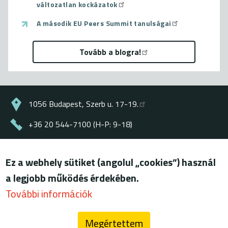
változatlan kockázatok
A második EU Peers Summit tanulságai
Tovább a blogra!
1056 Budapest, Szerb u. 17-19.
+36 20 544-7100 (H-P: 9-18)
energiaklub@energiaklub.hu
Ez a webhely sütiket (angolul „cookies”) használ
© ENERGIAKLUB - minden jog fenntartva
a legjobb működés érdekében.
Lábléc
felhasználási feltételek
További információk
adatkezelési tájékoztató
Megértettem
blog (archív)