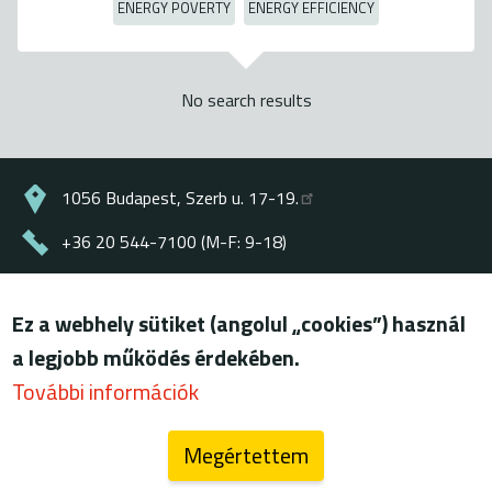
ENERGY POVERTY
ENERGY EFFICIENCY
No search results
1056 Budapest, Szerb u. 17-19.
+36 20 544-7100 (M-F: 9-18)
energiaklub@energiaklub.hu
Ez a webhely sütiket (angolul „cookies”) használ
© ENERGIAKLUB - all rights reserved
a legjobb működés érdekében.
Lábléc
terms of use
További információk
privacy policy
Megértettem
blog (archív)