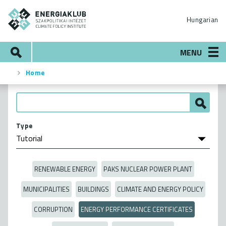
Skip
ENERGIAKLUB
to
Hungarian
main
content
Search
MENU
Home
Breadcrumb
Type
RENEWABLE ENERGY
PAKS NUCLEAR POWER PLANT
MUNICIPALITIES
BUILDINGS
CLIMATE AND ENERGY POLICY
CORRUPTION
ENERGY PERFORMANCE CERTIFICATES