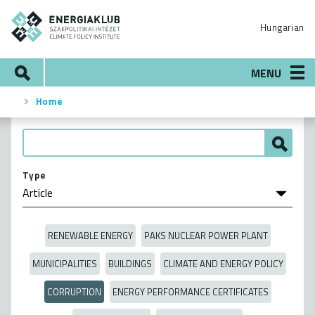
Skip
ENERGIAKLUB
to
Hungarian
main
content
Search
MENU
Home
Breadcrumb
Type
RENEWABLE ENERGY
PAKS NUCLEAR POWER PLANT
MUNICIPALITIES
BUILDINGS
CLIMATE AND ENERGY POLICY
CORRUPTION
ENERGY PERFORMANCE CERTIFICATES