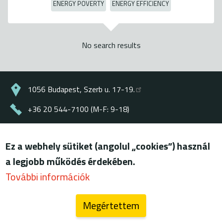
ENERGY POVERTY
ENERGY EFFICIENCY
No search results
1056 Budapest, Szerb u. 17-19.
+36 20 544-7100 (M-F: 9-18)
energiaklub@energiaklub.hu
Ez a webhely sütiket (angolul „cookies”) használ
© ENERGIAKLUB - all rights reserved
a legjobb működés érdekében.
Lábléc
terms of use
További információk
privacy policy
Megértettem
blog (archív)