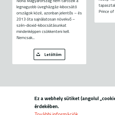
Noha Magyarország nem tartozik a
tapaszta
legnagyobb üvegházgáz-kibocsátó
Prince of
országok közé, azonban jelentős – és
2013 óta sajnálatosan növekvő –
szén-dioxid-kibocsátásunkat
mindenképpen csökkenteni kell.
Nemcsak...
Letöltöm
Ez a webhely sütiket (angolul „cook
1056 Budapest, Szerb u. 17-
érdekében.
További információk