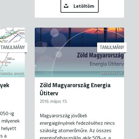
Letöltöm
TANULMÁNY
TANULMÁNY
FORRÁSA: MAVIR
ENERGIAKLUB
nyek
Zöld Magyarország Energia
Útiterv
2016. május 15.
2050-ig
Magyarország jövőbeli
s milyenek
energaigényének fedezéséhez nincs
 helyett
szükség atomerőműre. Az összes
s a
energiafelhasználás akár 50%-a, a