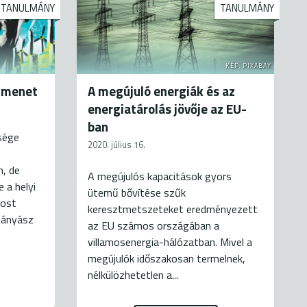
TANULMÁNY
TANULMÁNY
KÉP: PIXABAY
átmenet
A megújuló energiák és az
energiatárolás jövője az EU-
ban
sége
2020. július 16.
n, de
A megújulós kapacitások gyors
 a helyi
ütemű bővítése szűk
most
keresztmetszeteket eredményezett
 bányász
az EU számos országában a
villamosenergia-hálózatban. Mivel a
megújulók időszakosan termelnek,
nélkülözhetetlen a...