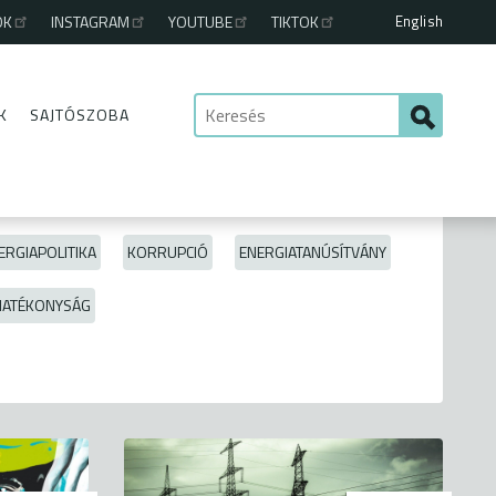
English
OK
INSTAGRAM
YOUTUBE
TIKTOK
K
SAJTÓSZOBA
ERGIAPOLITIKA
KORRUPCIÓ
ENERGIATANÚSÍTVÁNY
HATÉKONYSÁG