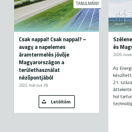
TANULMÁNY
ISOFOTON
Csak nappal! Csak nappal? –
Szélene
avagy a napelemes
és Mag
áramtermelés jövője
2020. nove
Magyarországon a
Az Energ
területhasználat
készített
nézőpontjából
21. száz
2022. március 28.
áttekinté
hol tartu
Letöltöm
technológ