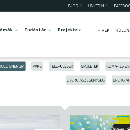
BLOG
LINKEDIN
FACEBO
Third
menu
Témák
Tudástár
Projektek
HÍREK
RÓLUN
Second
menu
JULÓ ENERGIA
PAKS
TELEPÜLÉSEK
ÉPÜLETEK
KLÍMA- ÉS EN
ENERGIASZEGÉNYSÉG
ENERGIA