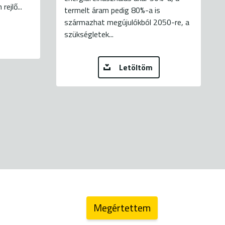
ejlő...
termelt áram pedig 80%-a is
származhat megújulókból 2050-re, a
szükségletek...
Letöltöm
energiaklub@energiaklub.hu
Megértettem