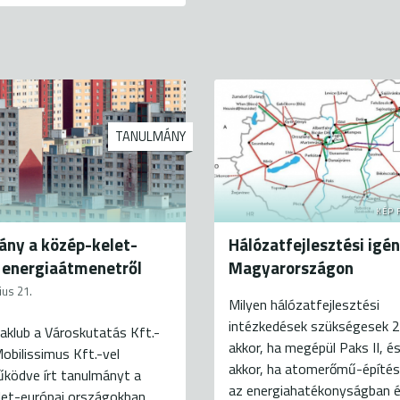
TANULMÁNY
KÉP 
ny a közép-kelet-
Hálózatfejlesztési igé
 energiaátmenetről
Magyarországon
ius 21.
Milyen hálózatfejlesztési
intézkedések szükségesek 
aklub a Városkutatás Kft.-
akkor, ha megépül Paks II, é
Mobilissimus Kft.-vel
akkor, ha atomerőmű-építés
ködve írt tanulmányt a
az energiahatékonyságban é
let-európai országokban