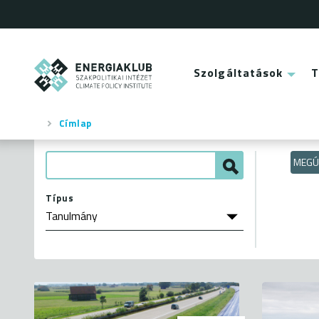
Ugrás
a
tartalomra
ENERGIAKLUB
Szolgáltatások
Main
menu
Címlap
Morzsa
MEGÚ
Típus