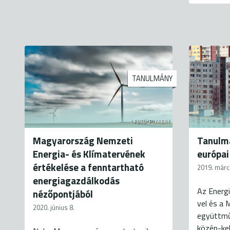
TANULMÁNY
FOTÓ: PIXABAY
Magyarország Nemzeti
Tanulmá
Energia- és Klímatervének
európai
értékelése a fenntartható
2019. márc
energiagazdálkodás
Az Energi
nézőpontjából
vel és a 
2020. június 8.
együttmű
közép-ke