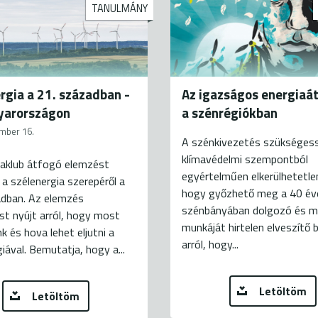
TANULMÁNY
rgia a 21. században -
Az igazságos energia
yarországon
a szénrégiókban
mber 16.
A szénkivezetés szükséges
klímavédelmi szempontból
iaklub átfogó elemzést
egyértelműen elkerülhetetle
 a szélenergia szerepéről a
hogy győzhető meg a 40 éve
adban. Az elemzés
szénbányában dolgozó és 
st nyújt arról, hogy most
munkáját hirtelen elveszítő
nk és hova lehet eljutni a
arról, hogy...
iával. Bemutatja, hogy a...
Letöltöm
Letöltöm