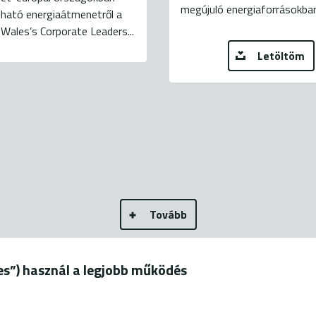
megújuló energiaforrásokban r
lható energiaátmenetről a
 Wales’s Corporate Leaders...
Letöltöm
Tovább
ies”) használ a legjobb működés
19.
+36 20 544-7100 (H-P: 9-18)