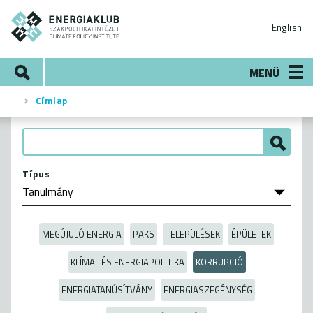
Ugrás
ENERGIAKLUB
a
English
tartalomra
Keresés
MENÜ
Címlap
Morzsa
Típus
MEGÚJULÓ ENERGIA
PAKS
TELEPÜLÉSEK
ÉPÜLETEK
KLÍMA- ÉS ENERGIAPOLITIKA
KORRUPCIÓ
ENERGIATANÚSÍTVÁNY
ENERGIASZEGÉNYSÉG