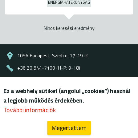
ENERGIAHATÉKONYSÁG
Nincs keresési eredmény
1056 Budapest, Szerb u. 17-19.
+36 20 544-7100 (H-P: 9-18)
energiaklub@energiaklub.hu
Ez a webhely sütiket (angolul „cookies”) használ
© ENERGIAKLUB - minden jog fenntartva
a legjobb működés érdekében.
Lábléc
felhasználási feltételek
További információk
adatkezelési tájékoztató
Megértettem
blog (archív)