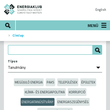
Ugrás
ENERGIAKLUB
a
English
tartalomra
Keresés
MENÜ
Címlap
Morzsa
Típus
MEGÚJULÓ ENERGIA
PAKS
TELEPÜLÉSEK
ÉPÜLETEK
KLÍMA- ÉS ENERGIAPOLITIKA
KORRUPCIÓ
ENERGIATANÚSÍTVÁNY
ENERGIASZEGÉNYSÉG