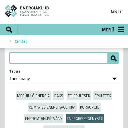
Ugrás
ENERGIAKLUB
a
English
tartalomra
Keresés
MENÜ
Címlap
Morzsa
Típus
MEGÚJULÓ ENERGIA
PAKS
TELEPÜLÉSEK
ÉPÜLETEK
KLÍMA- ÉS ENERGIAPOLITIKA
KORRUPCIÓ
ENERGIATANÚSÍTVÁNY
ENERGIASZEGÉNYSÉG