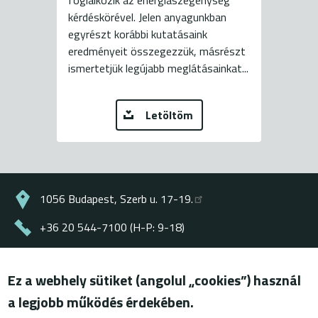
foglalkozik az energiaszegénység
kérdéskörével. Jelen anyagunkban
egyrészt korábbi kutatásaink
eredményeit összegezzük, másrészt
ismertetjük legújabb meglátásainkat...
Letöltöm
1056 Budapest, Szerb u. 17-19.
+36 20 544-7100 (H-P: 9-18)
energiaklub@energiaklub.hu
Ez a webhely sütiket (angolul „cookies”) használ
© ENERGIAKLUB - minden jog fenntartva
a legjobb működés érdekében.
Lábléc