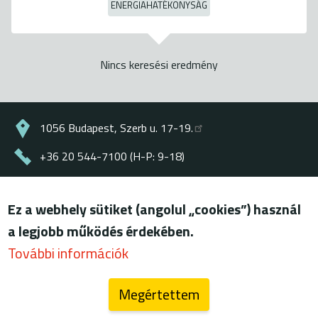
ENERGIAHATÉKONYSÁG
Nincs keresési eredmény
1056 Budapest, Szerb u. 17-19.
+36 20 544-7100 (H-P: 9-18)
energiaklub@energiaklub.hu
Ez a webhely sütiket (angolul „cookies”) használ
© ENERGIAKLUB - minden jog fenntartva
a legjobb működés érdekében.
Lábléc
felhasználási feltételek
További információk
adatkezelési tájékoztató
Megértettem
blog (archív)