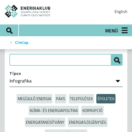
Ugrás
ENERGIAKLUB
a
English
tartalomra
Keresés
MENÜ
Címlap
Morzsa
Típus
MEGÚJULÓ ENERGIA
PAKS
TELEPÜLÉSEK
ÉPÜLETEK
KLÍMA- ÉS ENERGIAPOLITIKA
KORRUPCIÓ
ENERGIATANÚSÍTVÁNY
ENERGIASZEGÉNYSÉG