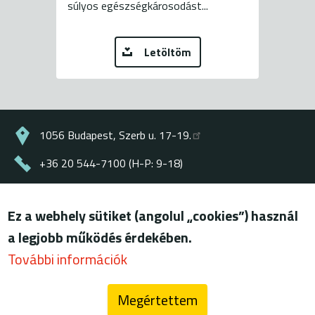
súlyos egészségkárosodást...
Letöltöm
1056 Budapest, Szerb u. 17-19.
+36 20 544-7100 (H-P: 9-18)
energiaklub@energiaklub.hu
Ez a webhely sütiket (angolul „cookies”) használ
© ENERGIAKLUB - minden jog fenntartva
a legjobb működés érdekében.
Lábléc
felhasználási feltételek
További információk
adatkezelési tájékoztató
Megértettem
blog (archív)