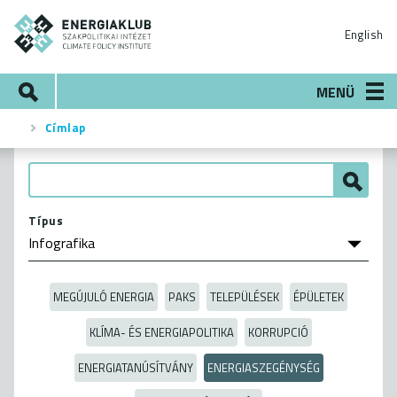
Ugrás
ENERGIAKLUB
a
English
tartalomra
Keresés
MENÜ
Címlap
Morzsa
Típus
MEGÚJULÓ ENERGIA
PAKS
TELEPÜLÉSEK
ÉPÜLETEK
KLÍMA- ÉS ENERGIAPOLITIKA
KORRUPCIÓ
ENERGIATANÚSÍTVÁNY
ENERGIASZEGÉNYSÉG