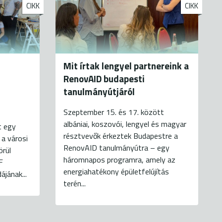
CIKK
CIKK
Mit írtak lengyel partnereink a
RenovAID budapesti
tanulmányútjáról
Szeptember 15. és 17. között
albániai, koszovói, lengyel és magyar
t egy
résztvevők érkeztek Budapestre a
 a városi
RenovAID tanulmányútra – egy
örül
háromnapos programra, amely az
F
energiahatékony épületfelújítás
jának...
terén...