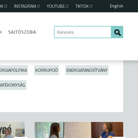
English
OK
INSTAGRAM
YOUTUBE
TIKTOK
K
SAJTÓSZOBA
ERGIAPOLITIKA
KORRUPCIÓ
ENERGIATANÚSÍTVÁNY
HATÉKONYSÁG