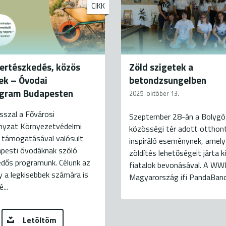
CIKK
ertészkedés, közös
Zöld szigetek a
ek – Óvodai
betondzsungelben
ogram Budapesten
2025. október 13.
sszal a Fővárosi
Szeptember 28-án a Bolygó
yzat Környezetvédelmi
közösségi tér adott otthon
k támogatásával valósult
inspiráló eseménynek, amely
pesti óvodáknak szóló
zöldítés lehetőségeit járta k
edős programunk. Célunk az
fiatalok bevonásával. A WW
y a legkisebbek számára is
Magyarország ifi PandaBandá
...
Letöltöm