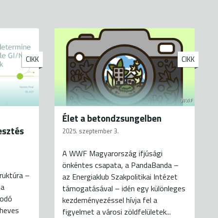
CIKK
CIKK
WWF
Élet a betondzsungelben
esztés
2025. szeptember 3.
A WWF Magyarország ifjúsági
önkéntes csapata, a PandaBanda –
ruktúra –
az Energiaklub Szakpolitikai Intézet
 a
támogatásával – idén egy különleges
bodó
kezdeményezéssel hívja fel a
 heves
figyelmet a városi zöldfelületek...