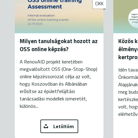
CIKK
Milyen tanulságokat hozott az
Közös k
OSS online képzés?
élmény
kertpr
A RenovAID projekt keretében
megvalósított OSS (One-Stop-Shop)
Idén tava
online képzéssorozat célja az volt,
Önkormán
hogy Koszovóban és Albániában
Alapjána
erősítse az épületfelújítási
meg buda
tanácsadási modellek ismeretét,
kertészk
különös...
volt, hog
elérhetővé
Letöltöm