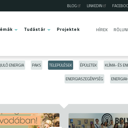
BLOG
LINKEDIN
FACEBO
Third
menu
Témák
Tudástár
Projektek
HÍREK
RÓLUN
Second
menu
JULÓ ENERGIA
PAKS
TELEPÜLÉSEK
ÉPÜLETEK
KLÍMA- ÉS EN
ENERGIASZEGÉNYSÉG
ENERGIA