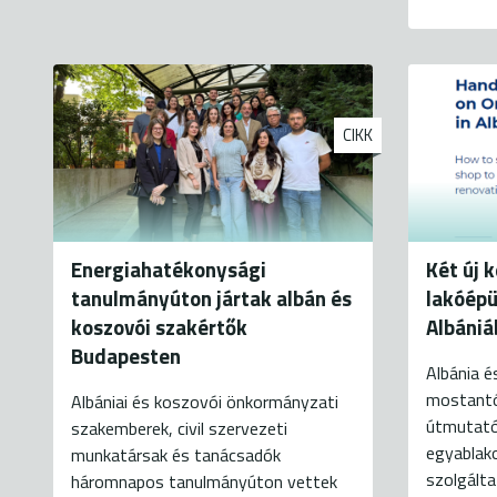
CIKK
Energiahatékonysági
Két új 
tanulmányúton jártak albán és
lakóépü
koszovói szakértők
Albániá
Budapesten
Albánia 
mostantó
Albániai és koszovói önkormányzati
útmutató
szakemberek, civil szervezeti
egyablak
munkatársak és tanácsadók
szolgált
háromnapos tanulmányúton vettek