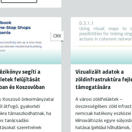
CIKK
kézikönyv segíti a
Vizualizált adatok a
letek felújítását
zöldinfrastruktúra fejl
ban és Koszovóban
támogatására
és Koszovó önkormányzatai
A városi zöldfelületek –
l átfogó, gyakorlati
összességében: zöld infrast
kra támaszkodhatnak, ha
nemcsak hatékony eszközei
os tanácsadási
klímaváltozás egyre súlyos
atásokat szeretnének
hatásai (például hőhullámok,