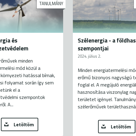
TANULMÁNY
rgia és
Szélenergia - a földha
zetvédelem
szempontjai
2024. július 2.
erőművek minden
rmelési mód közül a
Minden energiatermelési mó
 környezeti hatással bírnak,
erőmű bizonyos nagyságú te
si folyamat során így sem
foglal el. A megújuló energiá
etünk el a
hasznosítása viszonylag na
tvédelmi szempontok
területet igényel. Tanulmán
ől. A...
szélerőművek területhasznála
Letöltöm
Letöltöm