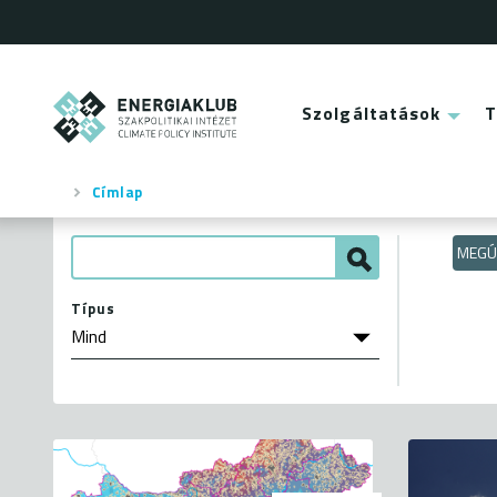
Ugrás
a
tartalomra
ENERGIAKLUB
Szolgáltatások
Main
menu
Címlap
Morzsa
MEGÚ
Típus