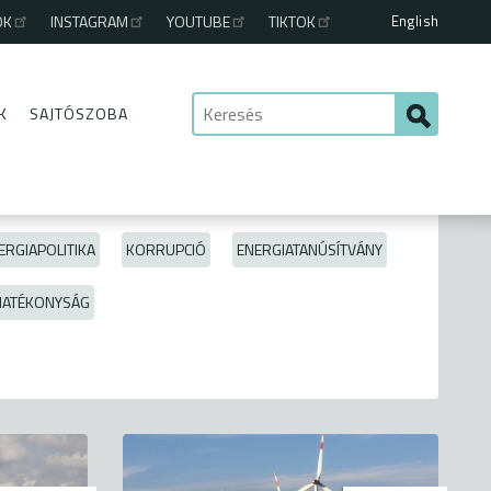
English
OK
INSTAGRAM
YOUTUBE
TIKTOK
K
SAJTÓSZOBA
ERGIAPOLITIKA
KORRUPCIÓ
ENERGIATANÚSÍTVÁNY
HATÉKONYSÁG