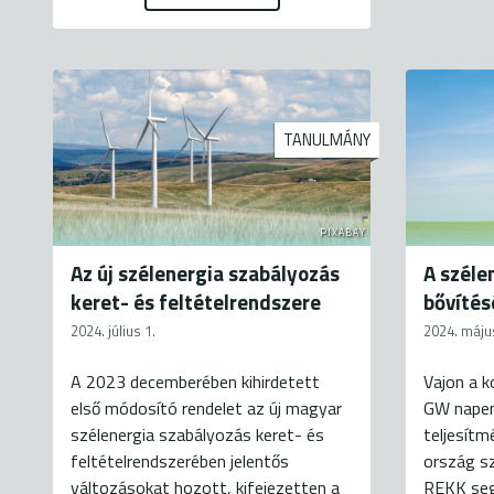
TANULMÁNY
PIXABAY
Az új szélenergia szabályozás
A széle
keret- és feltételrendszere
bővítés
2024. július 1.
2024. máju
A 2023 decemberében kihirdetett
Vajon a k
első módosító rendelet az új magyar
GW napen
szélenergia szabályozás keret- és
teljesítm
feltételrendszerében jelentős
ország s
változásokat hozott, kifejezetten a
REKK seg