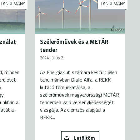
TANULMÁNY
TANULMÁNY
PIXABAY
sználat
Szélerőművek és a METÁR
tender
2024. július 2.
d, minden
Az Energiaklub számára készült jelen
rületet
tanulmányban Diallo Alfa, a REKK
k
kutató főmunkatársa, a
gy
szélerőművek magyarországi METÁR
yunkban a
tenderben való versenyképességét
tát a...
vizsgálja. Az elemzés alapjául a
REKK...
Letöltöm