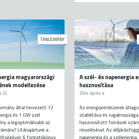
TANULMÁNY
KÉP: VILIUS KUKANAU
nergia magyarországi
A szél- és napenergia 
ének modellezése
hasznosítása
s 22.
2024. április 4.
ormány által tervezett 12
Az energiarendszerek átlag
ergia és 1 GW szél
stabilitása és rugalmassága
ény a legoptimálisabb az
hasznosított források szá
zámára? Utánajártunk a
növelésével. Az időjárásfüg
ítségével. 6 forgatókönyv
napenergia és a szélenergia,