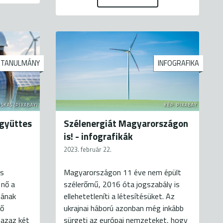
TANULMÁNY
INFOGRAFIKA
SKAS (PIXABAY)
KÉP: PIXABAY
együttes
Szélenergiát Magyarországon
is! - infografikák
2023. február 22.
os
Magyarországon 11 éve nem épült
 nő a
szélerőmű, 2016 óta jogszabály is
mának
ellehetetleníti a létesítésüket. Az
gő
ukrajnai háború azonban még inkább
 azaz két
sürgeti az európai nemzeteket, hogy