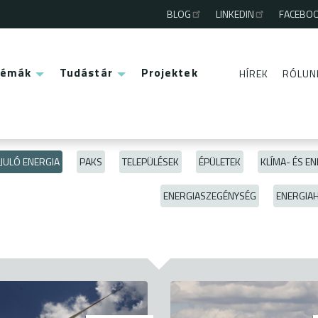
BLOG
LINKEDIN
FACEBO
Third
menu
Témák
Tudástár
Projektek
HÍREK
RÓLUN
Second
menu
JULÓ ENERGIA
PAKS
TELEPÜLÉSEK
ÉPÜLETEK
KLÍMA- ÉS EN
ENERGIASZEGÉNYSÉG
ENERGIA