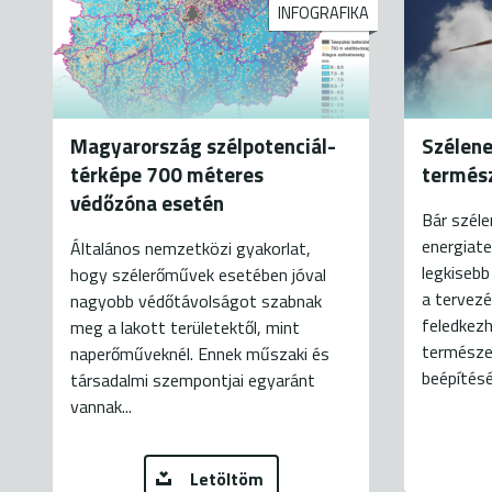
INFOGRAFIKA
Magyarország szélpotenciál-
Szélene
térképe 700 méteres
termés
védőzóna esetén
Bár szél
energiate
Általános nemzetközi gyakorlat,
legkisebb
hogy szélerőművek esetében jóval
a tervezé
nagyobb védőtávolságot szabnak
feledkezh
meg a lakott területektől, mint
természe
naperőműveknél. Ennek műszaki és
beépítésér
társadalmi szempontjai egyaránt
vannak...
Letöltöm