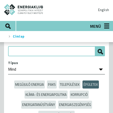
Ugrás
ENERGIAKLUB
a
English
tartalomra
Keresés
MENÜ
Címlap
Morzsa
Típus
MEGÚJULÓ ENERGIA
PAKS
TELEPÜLÉSEK
ÉPÜLETEK
KLÍMA- ÉS ENERGIAPOLITIKA
KORRUPCIÓ
ENERGIATANÚSÍTVÁNY
ENERGIASZEGÉNYSÉG