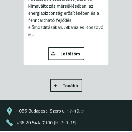
klímaváltozás mérséklésében, az
energiabiztonság erősítésében és a
fenntartható fejlődés
előmozdításában. Albánia és Koszovó
is...
Letöltöm
Tovább
1056 Budapest, Szerb u. 17-19.
+36 20 544-7100 (H-P: 9-18)