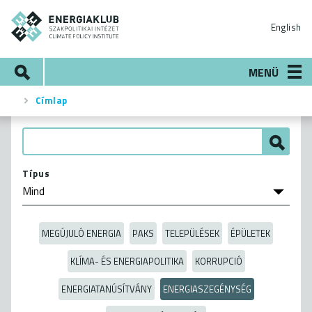
Ugrás
ENERGIAKLUB
a
English
tartalomra
Keresés
MENÜ
Címlap
Morzsa
Típus
MEGÚJULÓ ENERGIA
PAKS
TELEPÜLÉSEK
ÉPÜLETEK
KLÍMA- ÉS ENERGIAPOLITIKA
KORRUPCIÓ
ENERGIATANÚSÍTVÁNY
ENERGIASZEGÉNYSÉG