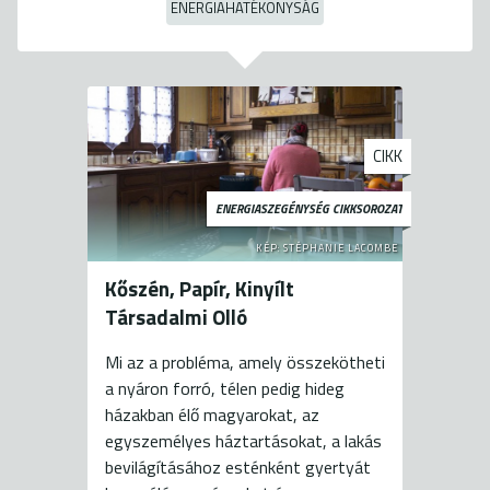
ENERGIAHATÉKONYSÁG
CIKK
ENERGIASZEGÉNYSÉG CIKKSOROZAT
KÉP: STÉPHANIE LACOMBE
Kőszén, Papír, Kinyílt
Társadalmi Olló
Mi az a probléma, amely összekötheti
a nyáron forró, télen pedig hideg
házakban élő magyarokat, az
egyszemélyes háztartásokat, a lakás
bevilágításához esténként gyertyát