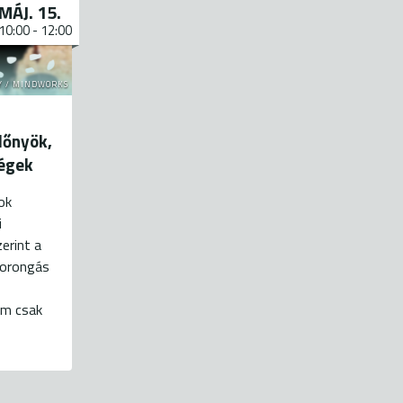
MÁJ. 15.
10:00
-
12:00
Y / MINDWORKS
lőnyök,
ségek
ok
i
erint a
zorongás
em csak