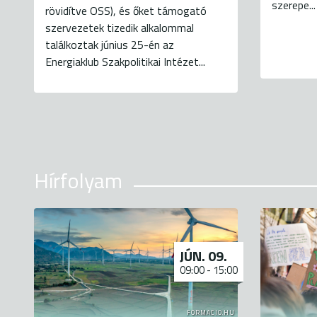
szerepe...
rövidítve OSS), és őket támogató
szervezetek tizedik alkalommal
találkoztak június 25-én az
Energiaklub Szakpolitikai Intézet...
Hírfolyam
JÚN. 09.
09:00
-
15:00
FORMACIO.HU