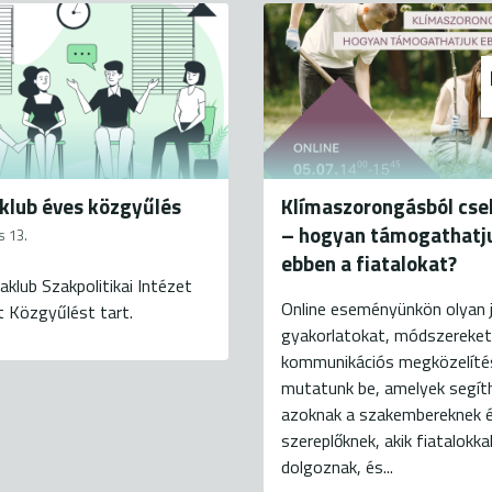
klub éves közgyűlés
Klímaszorongásból cse
– hogyan támogathatj
s 13.
ebben a fiatalokat?
aklub Szakpolitikai Intézet
Online eseményünkön olyan 
t Közgyűlést tart.
gyakorlatokat, módszereket
kommunikációs megközelíté
mutatunk be, amelyek segít
azoknak a szakembereknek 
szereplőknek, akik fiatalokka
dolgoznak, és...