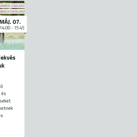
MÁJ. 07.
14:00
-
15:45
lekvés
uk
jó
 és
seket
hetnek
és
l