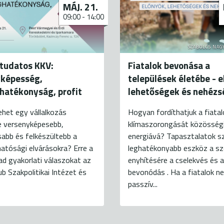
MÁJ. 21.
09:00
-
14:00
SZABOLCS NAG
tudatos KKV:
Fiatalok bevonása a
yképesség,
települések életébe - e
hatékonyság, profit
lehetőségek és nehéz
het egy vállalkozás
Hogyan fordíthatjuk a fiatal
e versenyképesebb,
klímaszorongását közösség
abb és felkészültebb a
energiává? Tapasztalatok sz
atósági elvárásokra? Erre a
leghatékonyabb eszköz a s
ad gyakorlati válaszokat az
enyhítésére a cselekvés és a
ub Szakpolitikai Intézet és
bevonódás . Ha a fiatalok n
passzív...