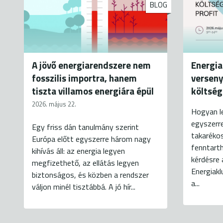
BLOG
A jövő energiarendszere nem
Energia
fosszilis importra, hanem
versen
tiszta villamos energiára épül
költség
2026. május 22.
Hogyan le
egyszerr
Egy friss dán tanulmány szerint
takarékos
Európa előtt egyszerre három nagy
fenntarth
kihívás áll: az energia legyen
kérdésre 
megfizethető, az ellátás legyen
Energiakl
biztonságos, és közben a rendszer
a...
váljon minél tisztábbá. A jó hír...