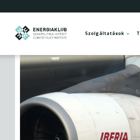
Ugrás
a
tartalomra
ENERGIAKLUB
Szolgáltatások
Main
menu