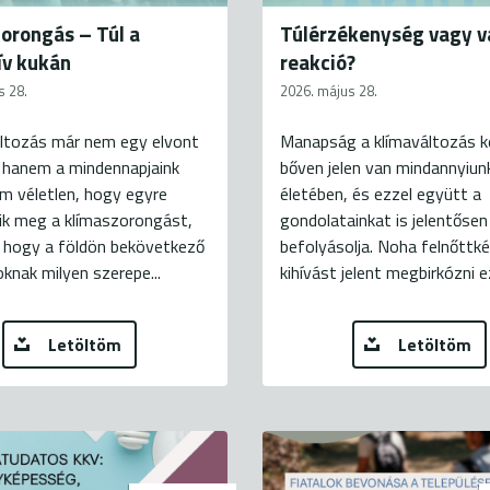
orongás – Túl a
Túlérzékenység vagy v
ív kukán
reakció?
s 28.
2026. május 28.
áltozás már nem egy elvont
Manapság a klímaváltozás k
 hanem a mindennapjaink
bőven jelen van mindannyiun
m véletlen, hogy egyre
életében, és ezzel együtt a
ik meg a klímaszorongást,
gondolatainkat is jelentősen
, hogy a földön bekövetkező
befolyásolja. Noha felnőttké
knak milyen szerepe...
kihívást jelent megbirkózni ez
Letöltöm
Letöltöm