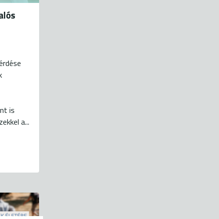
alós
érdése
k
nt is
ekkel a...