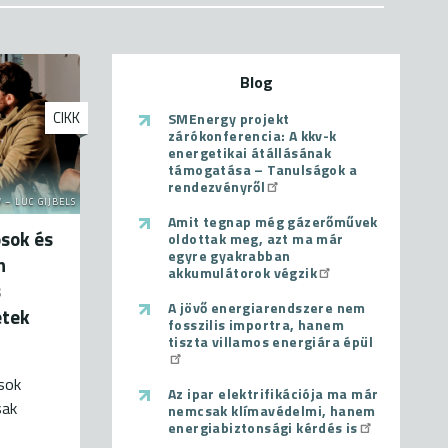
Blog
CIKK
SMEnergy projekt
zárókonferencia: A kkv-k
energetikai átállásának
támogatása – Tanulságok a
rendezvényről
 – LUC GIJBELS
Amit tegnap még gázerőművek
sok és
oldottak meg, azt ma már
egyre gyakrabban
n
akkumulátorok végzik
s
A jövő energiarendszere nem
etek
fosszilis importra, hanem
tiszta villamos energiára épül
ások
Az ipar elektrifikációja ma már
sak
nemcsak klímavédelmi, hanem
energiabiztonsági kérdés is