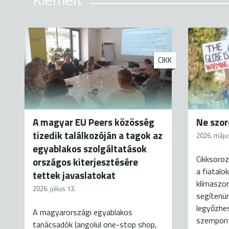
CIKK
A magyar EU Peers közösség
Ne szor
tizedik találkozóján a tagok az
2026. máju
egyablakos szolgáltatások
Cikksoroz
országos kiterjesztésére
a fiatalo
tettek javaslatokat
klímaszor
2026. július 13.
segítenün
legyőzhes
A magyarországi egyablakos
szempontj
tanácsadók (angolul one-stop shop,