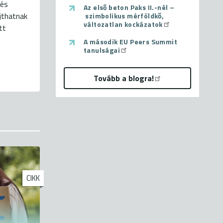
 és
Az első beton Paks II.-nél –
újthatnak
szimbolikus mérföldkő,
változatlan kockázatok
tt
A második EU Peers Summit
tanulságai
Tovább a blogra!
CIKK