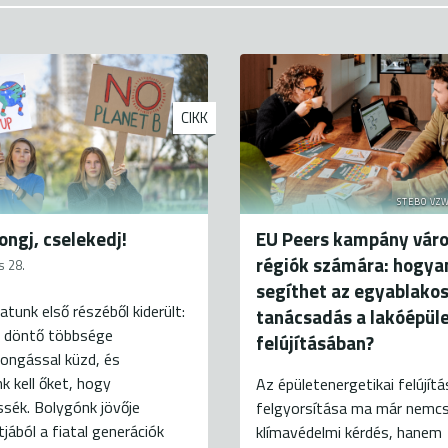
CIKK
STEBO VZW
ongj, cselekedj!
EU Peers kampány váro
régiók számára: hogya
s 28.
segíthet az egyablako
atunk első részéből kiderült:
tanácsadás a lakóépül
k döntő többsége
felújításában?
ongással küzd, és
k kell őket, hogy
Az épületenergetikai felújít
sék. Bolygónk jövője
felgyorsítása ma már nemc
ából a fiatal generációk
klímavédelmi kérdés, hanem