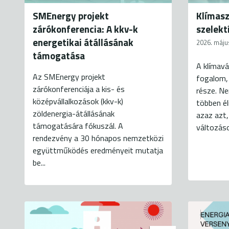
SMEnergy projekt
Klímasz
zárókonferencia: A kkv-k
szelekt
energetikai átállásának
2026. máju
támogatása
A klímav
Az SMEnergy projekt
fogalom,
zárókonferenciája a kis- és
része. Ne
középvállalkozások (kkv-k)
többen él
zöldenergia-átállásának
azaz azt
támogatására fókuszál. A
változáso
rendezvény a 30 hónapos nemzetközi
együttműködés eredményeit mutatja
be...