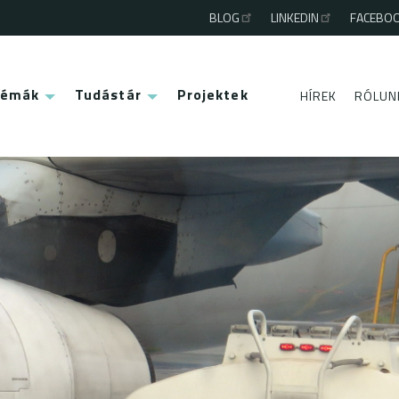
BLOG
LINKEDIN
FACEBO
Third
menu
Témák
Tudástár
Projektek
HÍREK
RÓLUN
Second
menu