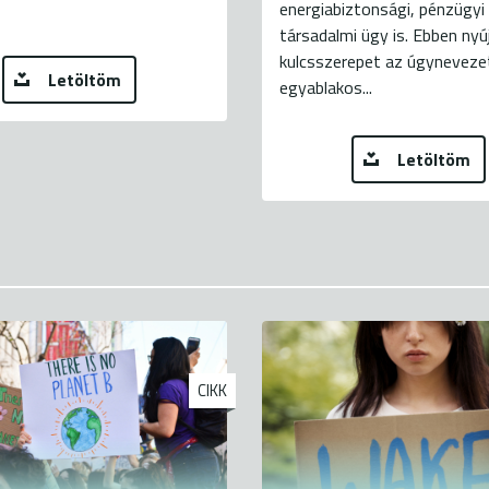
energiabiztonsági, pénzügyi
társadalmi ügy is. Ebben ny
kulcsszerepet az úgyneveze
Letöltöm
egyablakos...
Letöltöm
CIKK