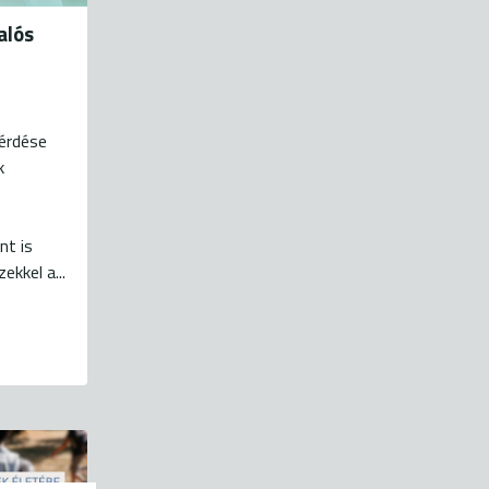
alós
érdése
k
nt is
ekkel a...