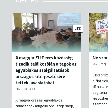
CIKK
A magyar EU Peers közösség
Ne szor
tizedik találkozóján a tagok az
2026. máju
egyablakos szolgáltatások
Cikksoroz
országos kiterjesztésére
a fiatalo
tettek javaslatokat
klímaszor
2026. július 13.
segítenün
legyőzhes
A magyarországi egyablakos
szempontj
tanácsadók (angolul one-stop shop,