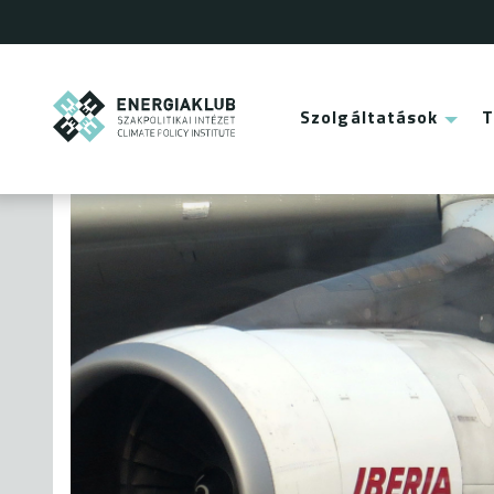
Ugrás
a
tartalomra
ENERGIAKLUB
Szolgáltatások
Main
menu