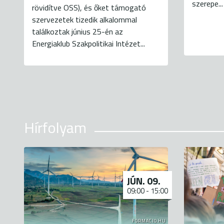
szerepe...
rövidítve OSS), és őket támogató
szervezetek tizedik alkalommal
találkoztak június 25-én az
Energiaklub Szakpolitikai Intézet...
Hírfolyam
JÚN. 09.
09:00
-
15:00
FORMACIO.HU