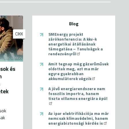
Blog
CIKK
SMEnergy projekt
zárókonferencia: A kkv-k
energetikai átállásának
támogatása – Tanulságok a
rendezvényről
 – LUC GIJBELS
Amit tegnap még gázerőművek
sok és
oldottak meg, azt ma már
egyre gyakrabban
n
akkumulátorok végzik
s
A jövő energiarendszere nem
etek
fosszilis importra, hanem
tiszta villamos energiára épül
ások
Az ipar elektrifikációja ma már
sak
nemcsak klímavédelmi, hanem
energiabiztonsági kérdés is