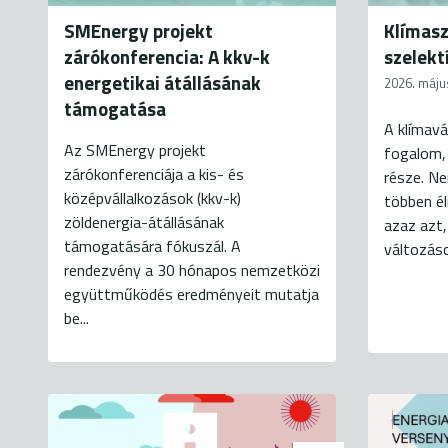
SMEnergy projekt
Klímasz
zárókonferencia: A kkv-k
szelekt
energetikai átállásának
2026. máju
támogatása
A klímav
Az SMEnergy projekt
fogalom,
zárókonferenciája a kis- és
része. Ne
középvállalkozások (kkv-k)
többen él
zöldenergia-átállásának
azaz azt
támogatására fókuszál. A
változáso
rendezvény a 30 hónapos nemzetközi
együttműködés eredményeit mutatja
be...