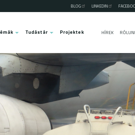
BLOG
LINKEDIN
FACEBO
Third
menu
Témák
Tudástár
Projektek
HÍREK
RÓLUN
Second
menu