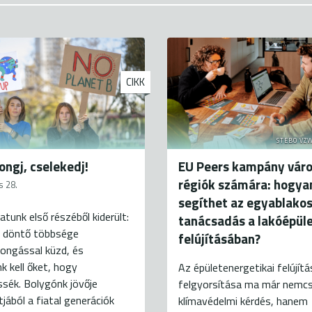
CIKK
STEBO VZW
ongj, cselekedj!
EU Peers kampány váro
régiók számára: hogya
s 28.
segíthet az egyablako
atunk első részéből kiderült:
tanácsadás a lakóépül
k döntő többsége
felújításában?
ongással küzd, és
k kell őket, hogy
Az épületenergetikai felújít
sék. Bolygónk jövője
felgyorsítása ma már nemc
ából a fiatal generációk
klímavédelmi kérdés, hanem