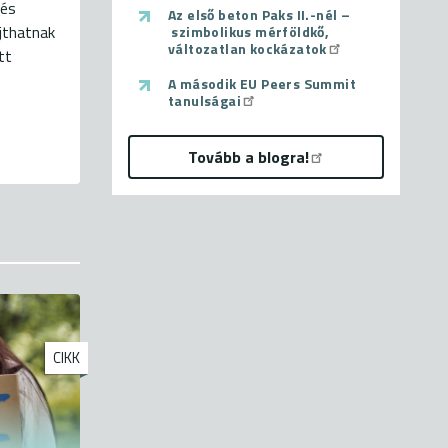
 és
Az első beton Paks II.-nél –
újthatnak
szimbolikus mérföldkő,
változatlan kockázatok
tt
A második EU Peers Summit
tanulságai
Tovább a blogra!
CIKK