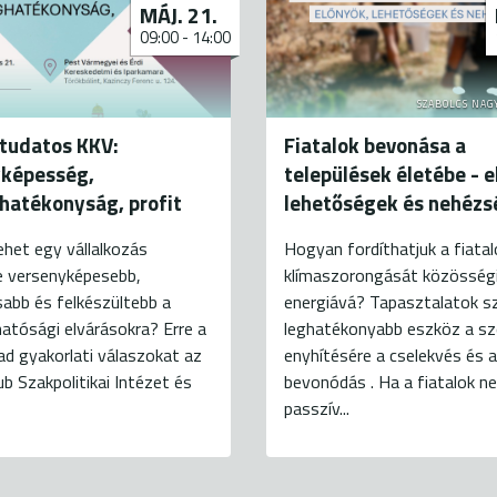
MÁJ. 21.
09:00
-
14:00
SZABOLCS NAG
tudatos KKV:
Fiatalok bevonása a
yképesség,
települések életébe - e
hatékonyság, profit
lehetőségek és nehéz
het egy vállalkozás
Hogyan fordíthatjuk a fiatal
e versenyképesebb,
klímaszorongását közösség
abb és felkészültebb a
energiává? Tapasztalatok sz
atósági elvárásokra? Erre a
leghatékonyabb eszköz a s
ad gyakorlati válaszokat az
enyhítésére a cselekvés és a
ub Szakpolitikai Intézet és
bevonódás . Ha a fiatalok n
passzív...