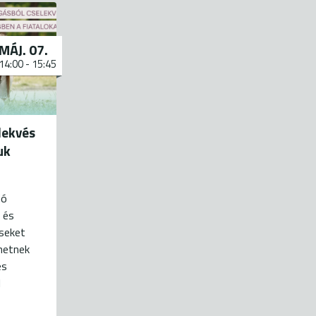
MÁJ. 07.
14:00
-
15:45
lekvés
uk
jó
 és
seket
hetnek
és
l