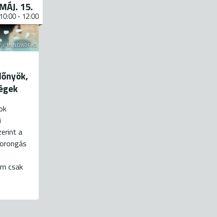
MÁJ. 15.
10:00
-
12:00
Y / MINDWORKS
lőnyök,
ségek
ok
i
erint a
zorongás
em csak