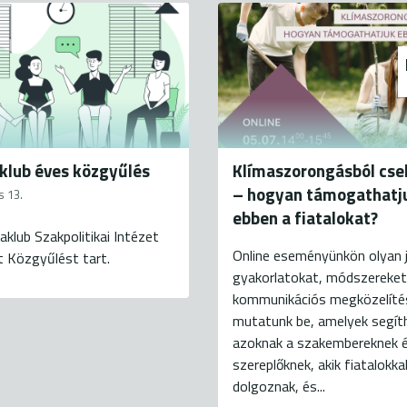
klub éves közgyűlés
Klímaszorongásból cse
– hogyan támogathatj
s 13.
ebben a fiatalokat?
aklub Szakpolitikai Intézet
Online eseményünkön olyan 
t Közgyűlést tart.
gyakorlatokat, módszereket
kommunikációs megközelíté
mutatunk be, amelyek segít
azoknak a szakembereknek 
szereplőknek, akik fiatalokka
dolgoznak, és...