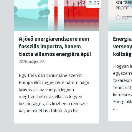
BLOG
A jövő energiarendszere nem
Energia
fosszilis importra, hanem
versen
tiszta villamos energiára épül
költség
2026. május 22.
Hogyan le
egyszerr
Egy friss dán tanulmány szerint
takarékos
Európa előtt egyszerre három nagy
fenntarth
kihívás áll: az energia legyen
kérdésre 
megfizethető, az ellátás legyen
Energiakl
biztonságos, és közben a rendszer
a...
váljon minél tisztábbá. A jó hír...