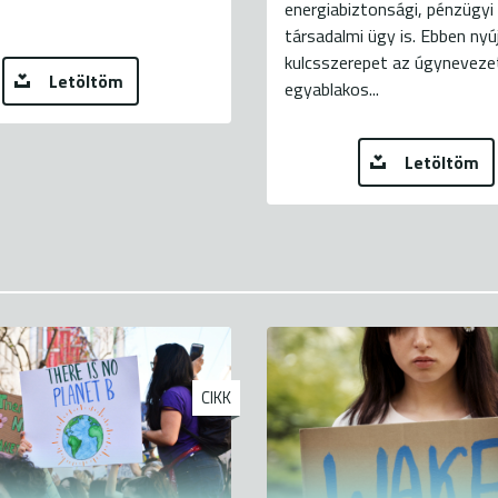
energiabiztonsági, pénzügyi
társadalmi ügy is. Ebben ny
kulcsszerepet az úgyneveze
Letöltöm
egyablakos...
Letöltöm
CIKK