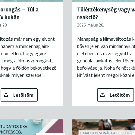
orongás – Túl a
Túlérzékenység vagy v
ív kukán
reakció?
s 28.
2026. május 28.
áltozás már nem egy elvont
Manapság a klímaváltozás k
 hanem a mindennapjaink
bőven jelen van mindannyiun
m véletlen, hogy egyre
életében, és ezzel együtt a
ik meg a klímaszorongást,
gondolatainkat is jelentősen
, hogy a földön bekövetkező
befolyásolja. Noha felnőttké
knak milyen szerepe...
kihívást jelent megbirkózni ez
Letöltöm
Letöltöm