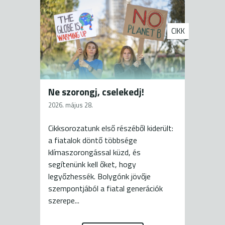
CIKK
Ne szorongj, cselekedj!
2026. május 28.
Cikksorozatunk első részéből kiderült:
a fiatalok döntő többsége
klímaszorongással küzd, és
segítenünk kell őket, hogy
legyőzhessék. Bolygónk jövője
szempontjából a fiatal generációk
szerepe...