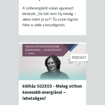
A szélenergiáról sokan ugyanazt
kérdezik: „De hát nem fúj mindig –
akkor miért jó ez?” És ezzel rögtön
félre is siklik a beszélgetés.
PODCAST
kWház S02E03 - Meleg otthon
kevesebb energiával –
lehetséges?