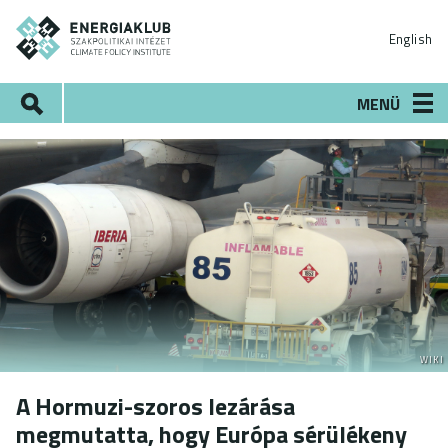
Ugrás
ENERGIAKLUB
a
English
tartalomra
Keresés
MENÜ
WIKI
A Hormuzi-szoros lezárása
megmutatta, hogy Európa sérülékeny