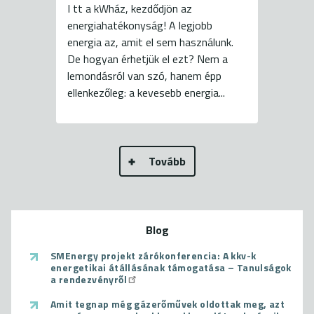
I tt a kWház, kezdődjön az
energiahatékonyság! A legjobb
energia az, amit el sem használunk.
De hogyan érhetjük el ezt? Nem a
lemondásról van szó, hanem épp
ellenkezőleg: a kevesebb energia...
Tovább
Blog
SMEnergy projekt zárókonferencia: A kkv-k
energetikai átállásának támogatása – Tanulságok
a rendezvényről
Amit tegnap még gázerőművek oldottak meg, azt