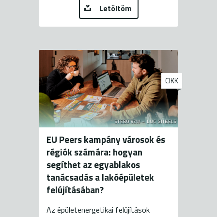
Letöltöm
CIKK
STEBO VZW – LUC GIJBELS
EU Peers kampány városok és
régiók számára: hogyan
segíthet az egyablakos
tanácsadás a lakóépületek
felújításában?
Az épületenergetikai felújítások