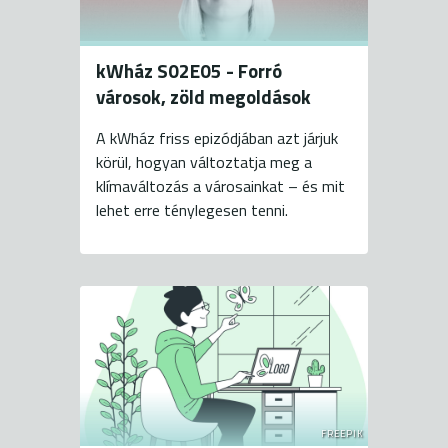
kWház S02E05 - Forró
városok, zöld megoldások
A kWház friss epizódjában azt járjuk
körül, hogyan változtatja meg a
klímaváltozás a városainkat – és mit
lehet erre ténylegesen tenni.
FREEPIK