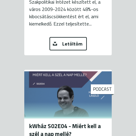
Szakpolitikai Intézet készített el, a
város 2009-2024 között 48%-os
kibocsátáscsökkentést ért el, ami
kiemelkedő. Ezzel teljesítette...
Letöltöm
PODCAST
kWház S02E04 - Miért kell a
szél a nap mellé?