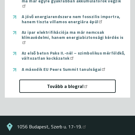
ma már egyre gyakrabban akkumulátorok végzik
A jövő energiarendszere nem fosszilis importra,
hanem tiszta villamos energiára épül
Az ipar elektrifikációja ma már nemcsak
klímavédelmi, hanem energiabiztonsági kérdés is
Az első beton Paks II.-nél – szimbolikus mérföldkő,
változatlan kockázatok
A második EU Peers Summit tanulságai
Tovább a blogra!
1056 Budapest, Szerb u. 17-19.