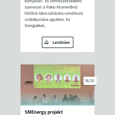
környezet- és természetvédelmi
szervezet a Paksi Atomerőmű
hűtővíz-kibocsátására vonatkozó
szabályozása ügyében. Az
Energiaklub...
Letöltöm
BLOG
SMEnergy projekt