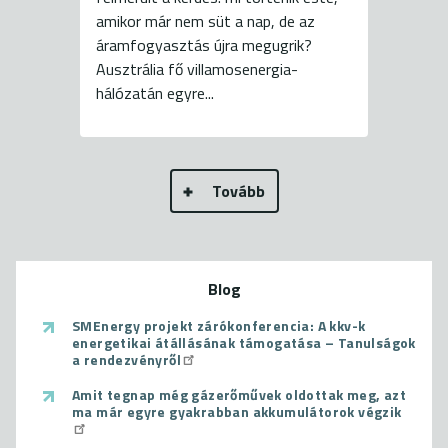
amikor már nem süt a nap, de az
áramfogyasztás újra megugrik?
Ausztrália fő villamosenergia-
hálózatán egyre...
Tovább
Blog
SMEnergy projekt zárókonferencia: A kkv-k
energetikai átállásának támogatása – Tanulságok
a rendezvényről
Amit tegnap még gázerőművek oldottak meg, azt
ma már egyre gyakrabban akkumulátorok végzik