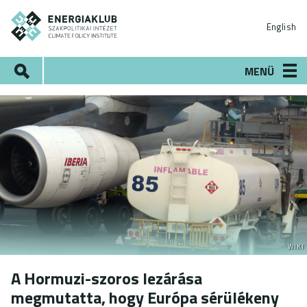
Ugrás
ENERGIAKLUB
a
English
tartalomra
Keresés
MENÜ
WIKI
A Hormuzi-szoros lezárása
megmutatta, hogy Európa sérülékeny