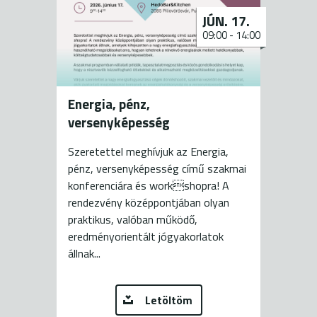
JÚN. 17.
09:00
-
14:00
Energia, pénz,
versenyképesség
Szeretettel meghívjuk az Energia,
pénz, versenyképesség című szakmai
konferenciára és workshopra! A
rendezvény középpontjában olyan
praktikus, valóban működő,
eredményorientált jógyakorlatok
állnak...
Letöltöm