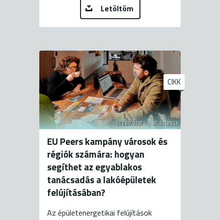
Letöltöm
CIKK
STEBO VZW – LUC GIJBELS
EU Peers kampány városok és
régiók számára: hogyan
segíthet az egyablakos
tanácsadás a lakóépületek
felújításában?
Az épületenergetikai felújítások