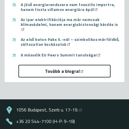
A jövő energiarendszere nem fosszilis importra,
hanem tiszta villamos energiára épül
Az ipar elektrifikációja ma már nemcsak
klímavédelmi, hanem energiabiztonsági kérdés is
Az első beton Paks II.-nél – szimbolikus mérföldkő,
változatlan kockázatok
A második EU Peers Summit tanulságai
Tovább a blogra!
1056 Budapest, Szerb u. 17-19.
+36 20 544-7100 (H-P: 9-18)