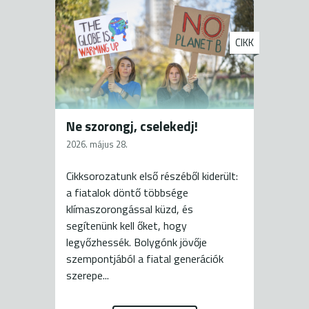
CIKK
Ne szorongj, cselekedj!
2026. május 28.
Cikksorozatunk első részéből kiderült:
a fiatalok döntő többsége
klímaszorongással küzd, és
segítenünk kell őket, hogy
legyőzhessék. Bolygónk jövője
szempontjából a fiatal generációk
szerepe...