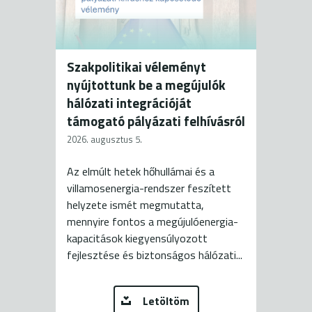
Szakpolitikai véleményt
nyújtottunk be a megújulók
hálózati integrációját
támogató pályázati felhívásról
2026. augusztus 5.
Az elmúlt hetek hőhullámai és a
villamosenergia-rendszer feszített
helyzete ismét megmutatta,
mennyire fontos a megújulóenergia-
kapacitások kiegyensúlyozott
fejlesztése és biztonságos hálózati...
Letöltöm