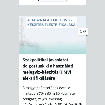
CIKK
Szakpolitikai javaslatot
dolgoztunk ki a használati
melegvíz-készítés (HMV)
elektrifikálására
A magyar háztartások évente
mintegy 370-380 millió köbméter
földgázt, teljes lakossági
gázfelhasználásuk 12,5%-át fordítják